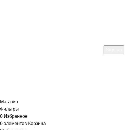
HEY YOU, SIGN UP AND
CONNECT TO WOODMART!
Be the first to learn about our latest trends and get
exclusive offers
Will be used in accordance with our
Privacy Policy
Магазин
Фильтры
0
Избранное
0
элементов
Корзина