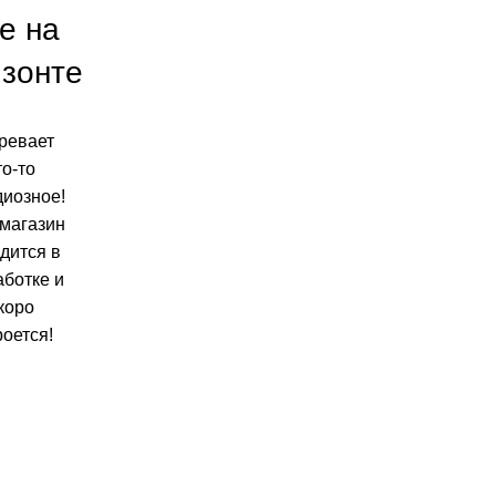
е на
изонте
ревает
то-то
диозное!
магазин
дится в
аботке и
коро
роется!