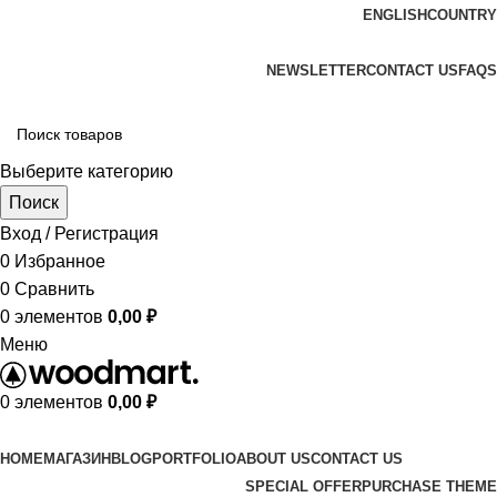
ENGLISH
COUNTRY
ADD ANYTHING HERE OR JUST REMOVE IT…
NEWSLETTER
CONTACT US
FAQS
Выберите категорию
Поиск
Вход / Регистрация
0
Избранное
0
Сравнить
0
элементов
0,00
₽
Меню
0
элементов
0,00
₽
Просмотр категорий
HOME
МАГАЗИН
BLOG
PORTFOLIO
ABOUT US
CONTACT US
SPECIAL OFFER
PURCHASE THEME