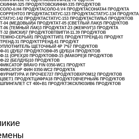
СКИННИ-32
5 ПРОДУКТОВ
СКИННИ-33
5 ПРОДУКТОВ
СОЛО-0.H
4 ПРОДУКТА
СОЛО-0.V
4 ПРОДУКТА
СОНАТА
4 ПРОДУКТА
СОРРЕНТО
3 ПРОДУКТА
СТАТУС-12
3 ПРОДУКТА
СТАТУС-13
4 ПРОДУКТА
СТАТУС-14
2 ПРОДУКТА
СТАТУС-15
3 ПРОДУКТА
СТИЛЬ
5 ПРОДУКТОВ
Т-04 (МЕДОВЫЙ)
4 ПРОДУКТА
Т-05 (СВЕТЛЫЙ ЛАК)
5 ПРОДУКТОВ
Т-06 (ТЕМНЫЙ ЛАК)
3 ПРОДУКТА
Т-23 (ЖЕМЧУГ)
3 ПРОДУКТА
Т-32 (ВИСКИ)
7 ПРОДУКТОВ
ТВИГГИ-11.3
9 ПРОДУКТОВ
ТЕМНО-СЕРЫЙ
1 ПРОДУКТ
ТИП
1 ПРОДУКТ
ТРЕНД-0
1 ПРОДУКТ
ТРЕНД-3
1 ПРОДУКТ
ТРЕНД-4
1 ПРОДУКТ
УПЛОТНИТЕЛЬ ЩЕТОЧНЫЙ 4Р 7*6
7 ПРОДУКТОВ
Ф-01 (ДУБ)
7 ПРОДУКТОВ
Ф-05 (ДУБ)
14 ПРОДУКТОВ
Ф-11 (ОРЕХ)
20 ПРОДУКТОВ
Ф-15 (МАКОРЕ)
8 ПРОДУКТОВ
Ф-22 (БЕЛДУБ)
10 ПРОДУКТОВ
ФИКСАТОР BRAVO FIN 0350-WC
1 ПРОДУКТ
ФИКСАТОР ФИН 0350-WC
2 ПРОДУКТА
ФУРНИТУРА И ПРОЧЕЕ
727 ПРОДУКТОВ
ХРОМ
12 ПРОДУКТОВ
ЦВЕТ
1 ПРОДУКТ
ЦИФРА
18 ПРОДУКТОВ
ЧЕРНЫЙ
6 ПРОДУКТОВ
ШПИНГАЛЕТ СТ 400+B
1 ПРОДУКТ
ЭКСКЛЮЗИВ
6 ПРОДУКТОВ
ликие
емены