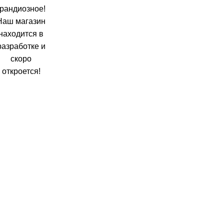
грандиозное!
Наш магазин
находится в
разработке и
скоро
откроется!