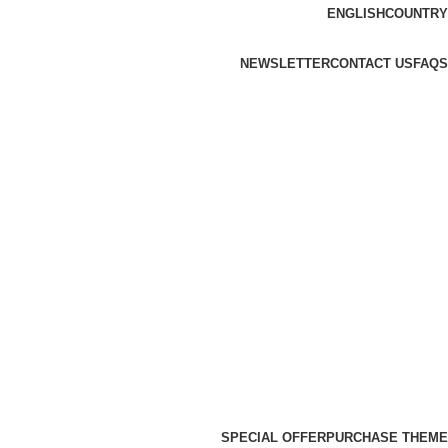
ENGLISH
COUNTRY
NEWSLETTER
CONTACT US
FAQS
SPECIAL OFFER
PURCHASE THEME