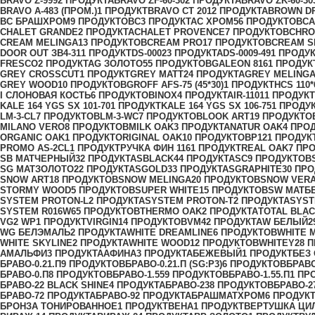
BRAVO Z-999
2 ПРОДУКТА
BRAVO ZF-60-30
2 ПРОДУКТА
BRAVO ZK-60-30
BRAVO А-483 (ПРОМ.)
1 ПРОДУКТ
BRAVO СТ 201
2 ПРОДУКТА
BROWN D
BС БРАШХРОМ
9 ПРОДУКТОВ
C
3 ПРОДУКТА
C ХРОМ
56 ПРОДУКТОВ
CA
CHALET GRANDE
2 ПРОДУКТА
CHALET PROVENCE
7 ПРОДУКТОВ
CHR
CREAM MELINGA
13 ПРОДУКТОВ
CREAM PRO
17 ПРОДУКТОВ
CREAM S
DOOR OUT ЗВ4-31
1 ПРОДУКТ
DS-0002
3 ПРОДУКТА
DS-0009-49
1 ПРОДУ
FRESCO
2 ПРОДУКТА
G ЗОЛОТО
55 ПРОДУКТОВ
GALEON 816
1 ПРОДУК
GREY CROSSCUT
1 ПРОДУКТ
GREY MATT
24 ПРОДУКТА
GREY MELING
GREY WOOD
10 ПРОДУКТОВ
GROFF AFS-75 (45*30)
1 ПРОДУКТ
HCS 110*
I СЛОНОВАЯ КОСТЬ
6 ПРОДУКТОВ
INOX
4 ПРОДУКТА
IR-1101
1 ПРОДУКТ
KALE 164 YGS SX 101-70
1 ПРОДУКТ
KALE 164 YGS SX 106-75
1 ПРОДУ
LM-3-CL
7 ПРОДУКТОВ
LM-3-WC
7 ПРОДУКТОВ
LOOK ART
19 ПРОДУКТО
MILANO VERO
8 ПРОДУКТОВ
MILK OAK
3 ПРОДУКТА
NATUR OAK
4 ПРО
ORGANIC OAK
1 ПРОДУКТ
ORIGINAL OAK
10 ПРОДУКТОВ
P12
1 ПРОДУК
PROMO AS-2CL
1 ПРОДУКТ
PУЧКА ФИН 116
1 ПРОДУКТ
REAL OAK
7 ПР
SB МАТЧЕРНЫЙ
32 ПРОДУКТА
SBLACK
44 ПРОДУКТА
SC
9 ПРОДУКТОВ
SG МАТЗОЛОТО
22 ПРОДУКТА
SGOLD
33 ПРОДУКТА
SGRAPHITE
30 ПР
SNOW ART
18 ПРОДУКТОВ
SNOW MELINGA
20 ПРОДУКТОВ
SNOW VERA
STORMY WOOD
5 ПРОДУКТОВ
SUPER WHITE
15 ПРОДУКТОВ
SW МАТБ
SYSTEM PROTON-L
2 ПРОДУКТА
SYSTEM PROTON-T
2 ПРОДУКТА
SYST
SYSTEM R016W6
5 ПРОДУКТОВ
THERMO OAK
2 ПРОДУКТА
TOTAL BLA
VG2 WР
1 ПРОДУКТ
VIRGIN
14 ПРОДУКТОВ
VM4
2 ПРОДУКТА
W БЕЛЫЙ
2
WG БЕЛЭМАЛЬ
2 ПРОДУКТА
WHITE DREAMLINE
6 ПРОДУКТОВ
WHITE 
WHITE SKYLINE
2 ПРОДУКТА
WHITE WOOD
12 ПРОДУКТОВ
WHITEY
28 
АМАЛЬФИ
3 ПРОДУКТА
АФИНА
3 ПРОДУКТА
БЕЖЕВЫЙ
1 ПРОДУКТ
БЕЗ
БРАВО-0.21.П
9 ПРОДУКТОВ
БРАВО-0.21.П (SG:P3)
6 ПРОДУКТОВ
БРАВО
БРАВО-0.П
8 ПРОДУКТОВ
БРАВО-1.55
9 ПРОДУКТОВ
БРАВО-1.55.П
1 ПР
БРАВО-22 BLACK SHINE
4 ПРОДУКТА
БРАВО-23
8 ПРОДУКТОВ
БРАВО-2
БРАВО-7
2 ПРОДУКТА
БРАВО-9
2 ПРОДУКТА
БРАШМАТХРОМ
6 ПРОДУК
БРОНЗА ТОНИРОВАННОЕ
1 ПРОДУКТ
ВЕНА
1 ПРОДУКТ
ВЕРТУШКА ЦИ