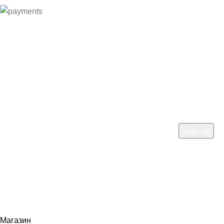
HEY YOU, SIGN UP AND
CONNECT TO WOODMART!
Be the first to learn about our latest trends and get
exclusive offers
Will be used in accordance with our
Privacy Policy
Магазин