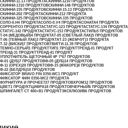
СКИННИ-11.1
3 ПРОДУКТА
СКИННИ-12
10 ПРОДУКТОВ
СКИННИ-13
10 ПРОДУКТОВ
СКИННИ-14
8 ПРОДУКТОВ
СКИННИ-15
5 ПРОДУКТОВ
СКИННИ-15.1
3 ПРОДУКТА
СКИННИ-20
2 ПРОДУКТА
СКИННИ-21
2 ПРОДУКТА
СКИННИ-32
5 ПРОДУКТОВ
СКИННИ-33
5 ПРОДУКТОВ
СОЛО-0.H
4 ПРОДУКТА
СОЛО-0.V
4 ПРОДУКТА
СОНАТА
4 ПРОДУКТА
СОРРЕНТО
3 ПРОДУКТА
СТАТУС-12
3 ПРОДУКТА
СТАТУС-13
4 ПРОДУКТА
СТАТУС-14
2 ПРОДУКТА
СТАТУС-15
3 ПРОДУКТА
СТИЛЬ
5 ПРОДУКТОВ
Т-04 (МЕДОВЫЙ)
4 ПРОДУКТА
Т-05 (СВЕТЛЫЙ ЛАК)
5 ПРОДУКТОВ
Т-06 (ТЕМНЫЙ ЛАК)
3 ПРОДУКТА
Т-23 (ЖЕМЧУГ)
3 ПРОДУКТА
Т-32 (ВИСКИ)
7 ПРОДУКТОВ
ТВИГГИ-11.3
9 ПРОДУКТОВ
ТЕМНО-СЕРЫЙ
1 ПРОДУКТ
ТИП
1 ПРОДУКТ
ТРЕНД-0
1 ПРОДУКТ
ТРЕНД-3
1 ПРОДУКТ
ТРЕНД-4
1 ПРОДУКТ
УПЛОТНИТЕЛЬ ЩЕТОЧНЫЙ 4Р 7*6
7 ПРОДУКТОВ
Ф-01 (ДУБ)
7 ПРОДУКТОВ
Ф-05 (ДУБ)
14 ПРОДУКТОВ
Ф-11 (ОРЕХ)
20 ПРОДУКТОВ
Ф-15 (МАКОРЕ)
8 ПРОДУКТОВ
Ф-22 (БЕЛДУБ)
10 ПРОДУКТОВ
ФИКСАТОР BRAVO FIN 0350-WC
1 ПРОДУКТ
ФИКСАТОР ФИН 0350-WC
2 ПРОДУКТА
ФУРНИТУРА И ПРОЧЕЕ
727 ПРОДУКТОВ
ХРОМ
12 ПРОДУКТОВ
ЦВЕТ
1 ПРОДУКТ
ЦИФРА
18 ПРОДУКТОВ
ЧЕРНЫЙ
6 ПРОДУКТОВ
ШПИНГАЛЕТ СТ 400+B
1 ПРОДУКТ
ЭКСКЛЮЗИВ
6 ПРОДУКТОВ
ликие