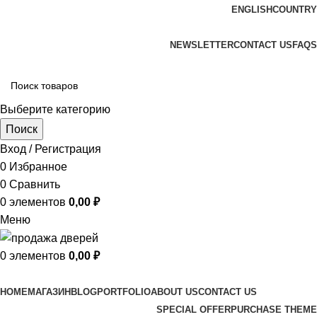
ENGLISH
COUNTRY
ADD ANYTHING HERE OR JUST REMOVE IT…
NEWSLETTER
CONTACT US
FAQS
Выберите категорию
Поиск
Вход / Регистрация
0
Избранное
0
Сравнить
0
элементов
0,00
₽
Меню
0
элементов
0,00
₽
Просмотр категорий
HOME
МАГАЗИН
BLOG
PORTFOLIO
ABOUT US
CONTACT US
SPECIAL OFFER
PURCHASE THEME