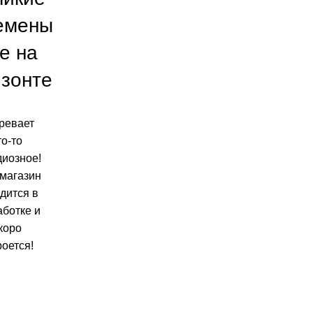
емены
е на
изонте
ревает
то-то
диозное!
магазин
дится в
аботке и
коро
роется!