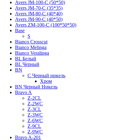
Avers JМ-100-С (50*50)
Avers JМ-70-С (35*35)
Avers JМ-80-С (40*40)
Avers JМ-90-С (40*50)
Avers ZM-100-С (100*50*50)
Base
S
Bianco Crosscut
Bianco Melinga
Bianco Veralinga
BL Белый
BL Черный
BN
C Черный никель
Хром
BN Черный Никель
Bravo A
Z-2CL
Z-2WC
Z-3CL
Z-3WC
Z-6WC
Z-9CL
Z-9WC
Bravo A-201