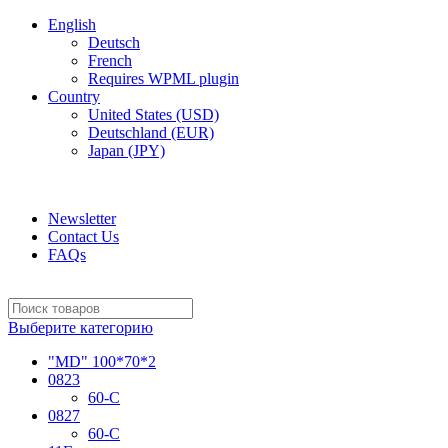
English
Deutsch
French
Requires WPML plugin
Country
United States (USD)
Deutschland (EUR)
Japan (JPY)
ADD ANYTHING HERE OR JUST REMOVE IT…
Newsletter
Contact Us
FAQs
Выберите категорию
"MD" 100*70*2
0823
60-C
0827
60-C