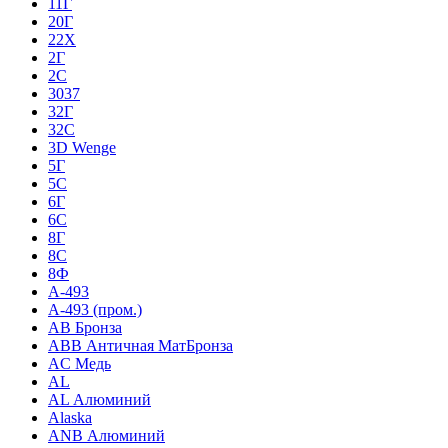
11Г
20Г
22Х
2Г
2С
3037
32Г
32С
3D Wenge
5Г
5С
6Г
6С
8Г
8С
8Ф
A-493
A-493 (пром.)
AB Бронза
ABB Античная МатБронза
AC Медь
AL
AL Алюминий
Alaska
ANB Алюминий