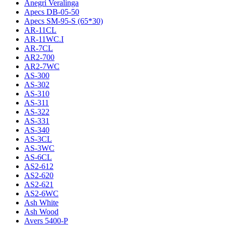
Anegri Veralinga
Apecs DB-05-50
Apecs SM-95-S (65*30)
AR-11CL
AR-11WC.I
AR-7CL
AR2-700
AR2-7WC
AS-300
AS-302
AS-310
AS-311
AS-322
AS-331
AS-340
AS-3CL
AS-3WC
AS-6CL
AS2-612
AS2-620
AS2-621
AS2-6WC
Ash White
Ash Wood
Avers 5400-P