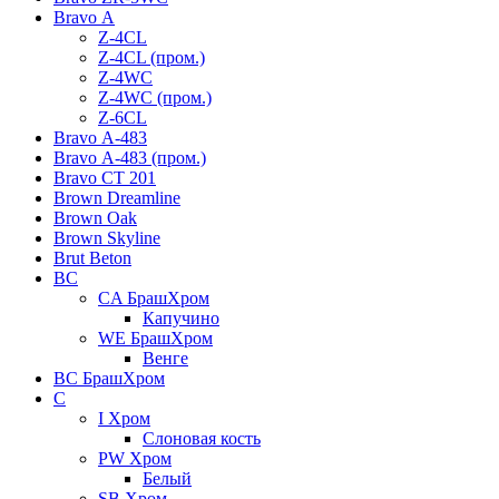
Bravo А
Z-4CL
Z-4CL (пром.)
Z-4WC
Z-4WC (пром.)
Z-6CL
Bravo А-483
Bravo А-483 (пром.)
Bravo СТ 201
Brown Dreamline
Brown Oak
Brown Skyline
Brut Beton
BС
CA БрашХром
Капучино
WE БрашХром
Венге
BС БрашХром
C
I Хром
Слоновая кость
PW Хром
Белый
SB Хром