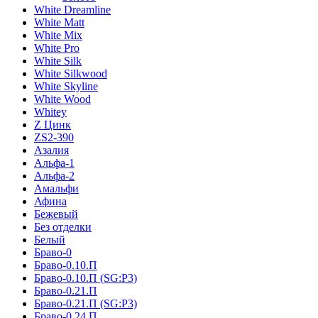
White Dreamline
White Matt
White Mix
White Pro
White Silk
White Silkwood
White Skyline
White Wood
Whitey
Z Цинк
ZS2-390
Азалия
Альфа-1
Альфа-2
Амальфи
Афина
Бежевый
Без отделки
Белый
Браво-0
Браво-0.10.П
Браво-0.10.П (SG:P3)
Браво-0.21.П
Браво-0.21.П (SG:P3)
Браво-0.24.П