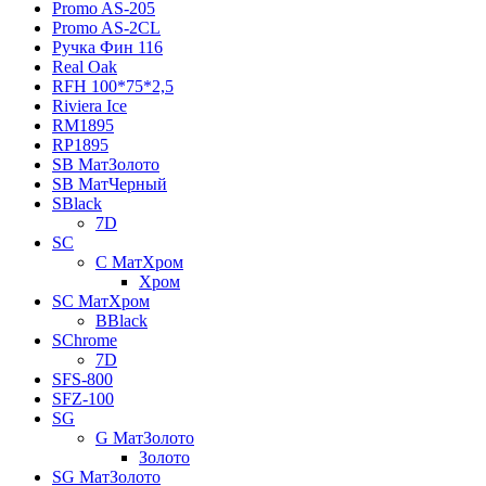
Promo AS-205
Promo AS-2CL
Pучка Фин 116
Real Oak
RFH 100*75*2,5
Riviera Ice
RM1895
RP1895
SB МатЗолото
SB МатЧерный
SBlack
7D
SC
C МатХром
Хром
SC МатХром
BBlack
SChrome
7D
SFS-800
SFZ-100
SG
G МатЗолото
Золото
SG МатЗолото