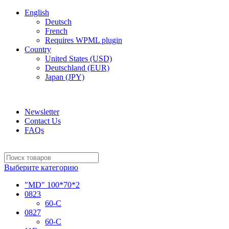
English
Deutsch
French
Requires WPML plugin
Country
United States (USD)
Deutschland (EUR)
Japan (JPY)
ADD ANYTHING HERE OR JUST REMOVE IT…
Newsletter
Contact Us
FAQs
Выберите категорию
"MD" 100*70*2
0823
60-C
0827
60-C