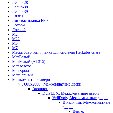
Легно-28
Легно-38
Легно-39
Лилия
Лицевая планка FF-3
Лотос-1
Лотос-2
М2
М22
М5
М7
Маскировочная планка для системы Herkules Glass
МатБелый
МатБелый (AL315)
МатЗолото
МатХром
МатЧерный
Межкомнатные двери
, 600х2000,, Межкомнатные двери
Экошпон
DUPLEX, Межкомнатные двери
VellDoris, Межкомнатные двери
В наличии, Межкомнатные
двери
Венге,