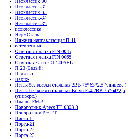
Неоклассик-30
Неоклассик-32
Неоклассик-33
Неоклассик-34
Неоклассик-35
неоклассика
НержСталь
Нижняя направляющая П-11
остекленные
Ответная планка FIN 0045
Ответная планка FIN 0068
Ответная часть СТ 500SBL
П-23 (Белый)
Палитра
Париж
Петля без врезки стальная 2ВВ 75*63*2,5 (универс.)
Петля без врезки стальная Bravo F-4-2BB 75*64*2,5
(универс.)
Планка FM-3
Поворотник Apecs ТТ-0803-8
Поворотник Pro TT
Порта-11
Порта-21
Порта-22
Порта-23