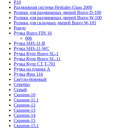
Р10
Раздвижная система Herkules Glass 2000
Ролики для раздвижных дверей Bravo D-100
Ролики для раздвижных дверей Bravo W-100
Ролики для складных дверей Bravo W-101
Рондо
Ручка Bravo FIN 16
006
Ручка SHS-11-B
Ручка SHS-11-WC
Ручка Купе Bravo SL-1
Ручка Купе Bravo SL-11
Ручка Купе СТ Т-701
Ручка на планке А
Ручка Фин 116
Светло-бежевый
Серебро
Серый
Скинни-10
Скинни-11.1
Скинни-12
Скинни-13
Скинни-14
Скинни-15
Скинни-15.1