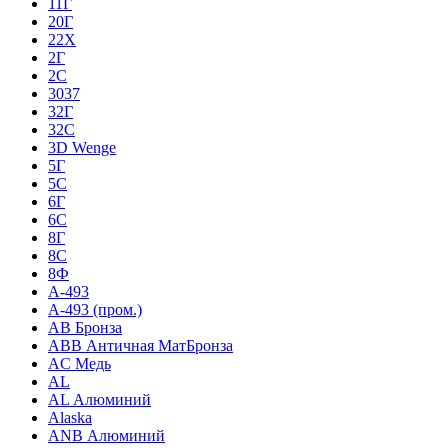
11Г
20Г
22Х
2Г
2С
3037
32Г
32С
3D Wenge
5Г
5С
6Г
6С
8Г
8С
8Ф
A-493
A-493 (пром.)
AB Бронза
ABB Античная МатБронза
AC Медь
AL
AL Алюминий
Alaska
ANB Алюминий