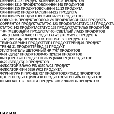
СКИННИ-11.1
3 ПРОДУКТА
СКИННИ-12
10 ПРОДУКТОВ
СКИННИ-13
10 ПРОДУКТОВ
СКИННИ-14
8 ПРОДУКТОВ
СКИННИ-15
5 ПРОДУКТОВ
СКИННИ-15.1
3 ПРОДУКТА
СКИННИ-20
2 ПРОДУКТА
СКИННИ-21
2 ПРОДУКТА
СКИННИ-32
5 ПРОДУКТОВ
СКИННИ-33
5 ПРОДУКТОВ
СОЛО-0.H
4 ПРОДУКТА
СОЛО-0.V
4 ПРОДУКТА
СОНАТА
4 ПРОДУКТА
СОРРЕНТО
3 ПРОДУКТА
СТАТУС-12
3 ПРОДУКТА
СТАТУС-13
4 ПРОДУКТА
СТАТУС-14
2 ПРОДУКТА
СТАТУС-15
3 ПРОДУКТА
СТИЛЬ
5 ПРОДУКТОВ
Т-04 (МЕДОВЫЙ)
4 ПРОДУКТА
Т-05 (СВЕТЛЫЙ ЛАК)
5 ПРОДУКТОВ
Т-06 (ТЕМНЫЙ ЛАК)
3 ПРОДУКТА
Т-23 (ЖЕМЧУГ)
3 ПРОДУКТА
Т-32 (ВИСКИ)
7 ПРОДУКТОВ
ТВИГГИ-11.3
9 ПРОДУКТОВ
ТЕМНО-СЕРЫЙ
1 ПРОДУКТ
ТИП
1 ПРОДУКТ
ТРЕНД-0
1 ПРОДУКТ
ТРЕНД-3
1 ПРОДУКТ
ТРЕНД-4
1 ПРОДУКТ
УПЛОТНИТЕЛЬ ЩЕТОЧНЫЙ 4Р 7*6
7 ПРОДУКТОВ
Ф-01 (ДУБ)
7 ПРОДУКТОВ
Ф-05 (ДУБ)
14 ПРОДУКТОВ
Ф-11 (ОРЕХ)
20 ПРОДУКТОВ
Ф-15 (МАКОРЕ)
8 ПРОДУКТОВ
Ф-22 (БЕЛДУБ)
10 ПРОДУКТОВ
ФИКСАТОР BRAVO FIN 0350-WC
1 ПРОДУКТ
ФИКСАТОР ФИН 0350-WC
2 ПРОДУКТА
ФУРНИТУРА И ПРОЧЕЕ
727 ПРОДУКТОВ
ХРОМ
12 ПРОДУКТОВ
ЦВЕТ
1 ПРОДУКТ
ЦИФРА
18 ПРОДУКТОВ
ЧЕРНЫЙ
6 ПРОДУКТОВ
ШПИНГАЛЕТ СТ 400+B
1 ПРОДУКТ
ЭКСКЛЮЗИВ
6 ПРОДУКТОВ
ликие