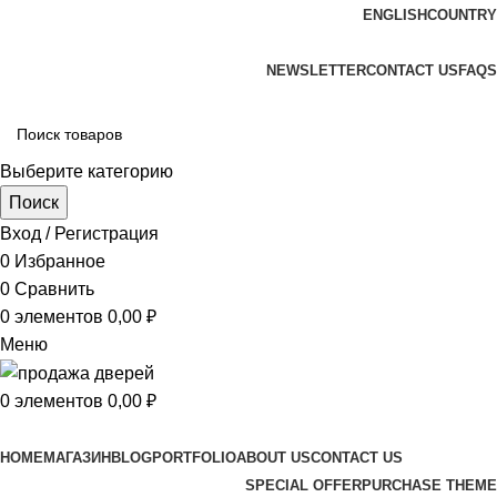
ENGLISH
COUNTRY
ADD ANYTHING HERE OR JUST REMOVE IT…
NEWSLETTER
CONTACT US
FAQS
Выберите категорию
Поиск
Вход / Регистрация
0
Избранное
0
Сравнить
0
элементов
0,00
₽
Меню
0
элементов
0,00
₽
Просмотр категорий
HOME
МАГАЗИН
BLOG
PORTFOLIO
ABOUT US
CONTACT US
SPECIAL OFFER
PURCHASE THEME