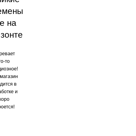
емены
е на
изонте
ревает
то-то
диозное!
магазин
дится в
аботке и
коро
роется!