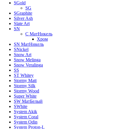
SGold
SG
SGraphite
Silver Ash
Slate Art
SN
C МатНикель
Хром
SN МатНикель
SNickel
Snow Art
Snow Melinga
Snow Veralinga
SS
ST Whitey
Stormy Matt
Stormy Silk
Stormy Wood
Super White
SW МатБелый
SWhite
System Akik
System Coral
System Odin
System Proton-L