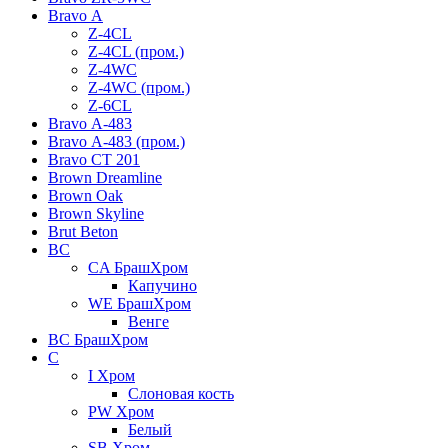
Bravo А
Z-4CL
Z-4CL (пром.)
Z-4WC
Z-4WC (пром.)
Z-6CL
Bravo А-483
Bravo А-483 (пром.)
Bravo СТ 201
Brown Dreamline
Brown Oak
Brown Skyline
Brut Beton
BС
CA БрашХром
Капучино
WE БрашХром
Венге
BС БрашХром
C
I Хром
Слоновая кость
PW Хром
Белый
SB Хром