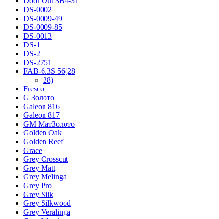
Door Out ЗВ4-31
DS-0002
DS-0009-49
DS-0009-85
DS-0013
DS-1
DS-2
DS-2751
FAB-6.3S 56(28
28)
Fresco
G Золото
Galeon 816
Galeon 817
GM МатЗолото
Golden Oak
Golden Reef
Grace
Grey Crosscut
Grey Matt
Grey Melinga
Grey Pro
Grey Silk
Grey Silkwood
Grey Veralinga