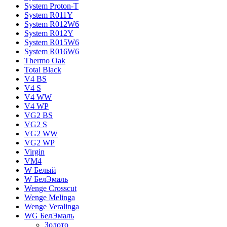
System Proton-T
System R011Y
System R012W6
System R012Y
System R015W6
System R016W6
Thermo Oak
Total Black
V4 BS
V4 S
V4 WW
V4 WР
VG2 BS
VG2 S
VG2 WW
VG2 WР
Virgin
VM4
W Белый
W БелЭмаль
Wenge Crosscut
Wenge Melinga
Wenge Veralinga
WG БелЭмаль
Золото