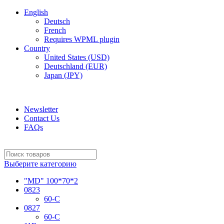
English
Deutsch
French
Requires WPML plugin
Country
United States (USD)
Deutschland (EUR)
Japan (JPY)
ADD ANYTHING HERE OR JUST REMOVE IT…
Newsletter
Contact Us
FAQs
Выберите категорию
"MD" 100*70*2
0823
60-C
0827
60-C