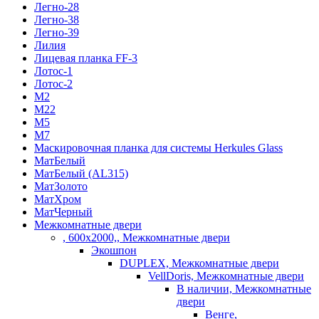
Легно-28
Легно-38
Легно-39
Лилия
Лицевая планка FF-3
Лотос-1
Лотос-2
М2
М22
М5
М7
Маскировочная планка для системы Herkules Glass
МатБелый
МатБелый (AL315)
МатЗолото
МатХром
МатЧерный
Межкомнатные двери
, 600х2000,, Межкомнатные двери
Экошпон
DUPLEX, Межкомнатные двери
VellDoris, Межкомнатные двери
В наличии, Межкомнатные
двери
Венге,