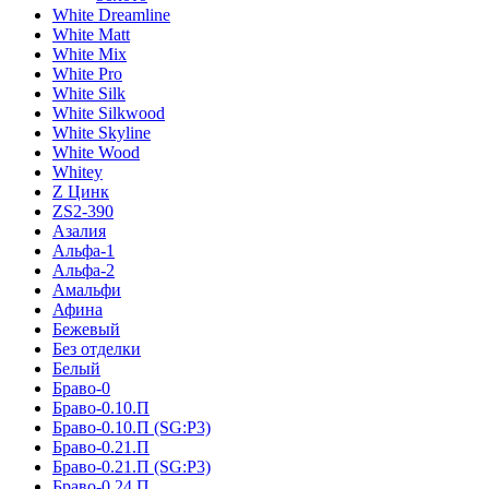
White Dreamline
White Matt
White Mix
White Pro
White Silk
White Silkwood
White Skyline
White Wood
Whitey
Z Цинк
ZS2-390
Азалия
Альфа-1
Альфа-2
Амальфи
Афина
Бежевый
Без отделки
Белый
Браво-0
Браво-0.10.П
Браво-0.10.П (SG:P3)
Браво-0.21.П
Браво-0.21.П (SG:P3)
Браво-0.24.П