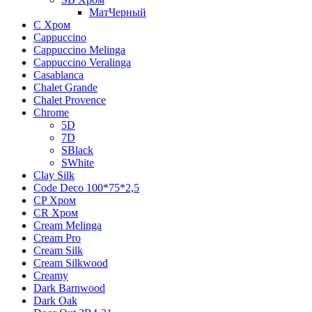
МатЧерный
C Хром
Cappuccino
Cappuccino Melinga
Cappuccino Veralinga
Casablanca
Chalet Grande
Chalet Provence
Chrome
5D
7D
SBlack
SWhite
Clay Silk
Code Deco 100*75*2,5
CP Хром
CR Хром
Cream Melinga
Cream Pro
Cream Silk
Cream Silkwood
Creamy
Dark Barnwood
Dark Oak