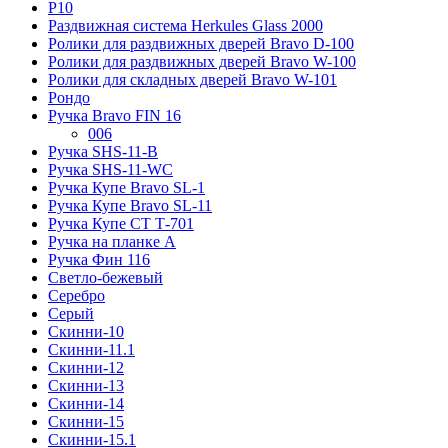
Р10
Раздвижная система Herkules Glass 2000
Ролики для раздвижных дверей Bravo D-100
Ролики для раздвижных дверей Bravo W-100
Ролики для складных дверей Bravo W-101
Рондо
Ручка Bravo FIN 16
006
Ручка SHS-11-B
Ручка SHS-11-WC
Ручка Купе Bravo SL-1
Ручка Купе Bravo SL-11
Ручка Купе СТ Т-701
Ручка на планке А
Ручка Фин 116
Светло-бежевый
Серебро
Серый
Скинни-10
Скинни-11.1
Скинни-12
Скинни-13
Скинни-14
Скинни-15
Скинни-15.1