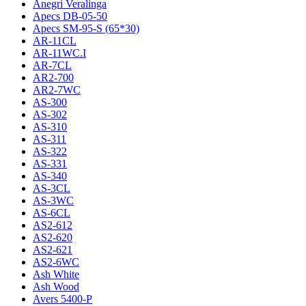
Anegri Veralinga
Apecs DB-05-50
Apecs SM-95-S (65*30)
AR-11CL
AR-11WC.I
AR-7CL
AR2-700
AR2-7WC
AS-300
AS-302
AS-310
AS-311
AS-322
AS-331
AS-340
AS-3CL
AS-3WC
AS-6CL
AS2-612
AS2-620
AS2-621
AS2-6WC
Ash White
Ash Wood
Avers 5400-P