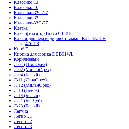
Классико-13
Классико-16
Классико-32G-27
Классико-33
Классико-33G-27
Клетка
Ключ-фиксатор Bravo СТ BF
Ключи для перекодировки замков Kale 472 LR
476 LR
Кноб Е
Кнопка для звонка DBB01WL
Коричневый
Л-01 (ИталОрех)
Л-02 (МиланОрех)
Л-04 (Белый)
Л-11 (ИталОрех)
Л-12 (МиланОрех)
Л-13 (Венге)
Л-14 (Белый)
Л-21 (БелДуб)
Л-23 (Белый)
Лагуна
Легно-21
Легно-22
Легно-23