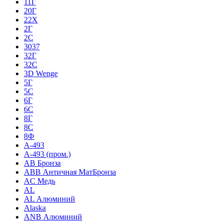
11Г
20Г
22Х
2Г
2С
3037
32Г
32С
3D Wenge
5Г
5С
6Г
6С
8Г
8С
8Ф
A-493
A-493 (пром.)
AB Бронза
ABB Античная МатБронза
AC Медь
AL
AL Алюминий
Alaska
ANB Алюминий