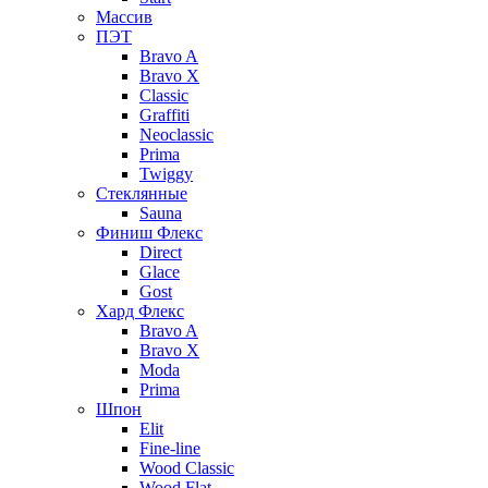
Массив
ПЭТ
Bravo A
Bravo X
Classic
Graffiti
Neoclassic
Prima
Twiggy
Стеклянные
Sauna
Финиш Флекс
Direct
Glace
Gost
Хард Флекс
Bravo A
Bravo X
Moda
Prima
Шпон
Elit
Fine-line
Wood Classic
Wood Flat