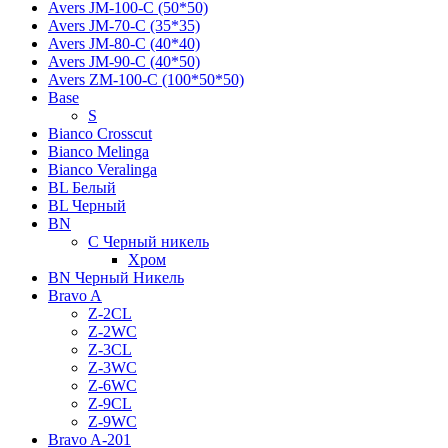
Avers JМ-100-С (50*50)
Avers JМ-70-С (35*35)
Avers JМ-80-С (40*40)
Avers JМ-90-С (40*50)
Avers ZM-100-С (100*50*50)
Base
S
Bianco Crosscut
Bianco Melinga
Bianco Veralinga
BL Белый
BL Черный
BN
C Черный никель
Хром
BN Черный Никель
Bravo A
Z-2CL
Z-2WC
Z-3CL
Z-3WC
Z-6WC
Z-9CL
Z-9WC
Bravo A-201