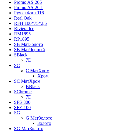
Promo AS-205
Promo AS-2CL
Pучка Фин 116
Real Oak
RFH 100*75*2,5
Riviera Ice
RM1895
RP1895
SB МатЗолото
SB МатЧерный
SBlack
7D
SC
C МатХром
Хром
SC МатХром
BBlack
SChrome
7D
SFS-800
SFZ-100
SG
G МатЗолото
Золото
SG МатЗолото