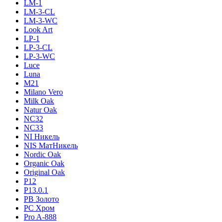
LM-1
LM-3-CL
LM-3-WC
Look Art
LP-1
LP-3-CL
LP-3-WC
Luce
Luna
M21
Milano Vero
Milk Oak
Natur Oak
NC32
NC33
NI Никель
NIS МатНикель
Nordic Oak
Organic Oak
Original Oak
P12
P13.0.1
PB Золото
PC Хром
Pro A-888