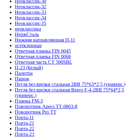
Неоклассик-30
Неоклассик-32
Неоклассик-33
Неоклассик-34
Неоклассик-35
неоклассика
НержСталь
Нижняя направляющая П-11
остекленные
Ответная планка FIN 0045
Ответная планка FIN 0068
Ответная часть СТ 500SBL
П-23 (Белый)
Палитра
Париж
Петля без врезки стальная 2ВВ 75*63*2,5 (универс.)
Петля без врезки стальная Bravo F-4-2BB 75*64*2,5
(универс.)
Планка FM-3
Поворотник Apecs ТТ-0803-8
Поворотник Pro TT
Порта-11
Порта-21
Порта-22
Порта-23