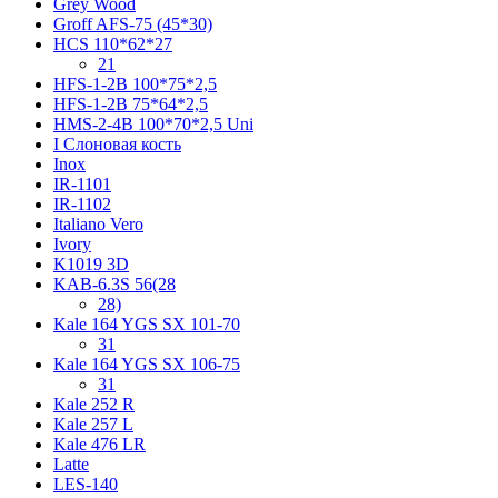
Grey Wood
Groff AFS-75 (45*30)
HCS 110*62*27
21
HFS-1-2B 100*75*2,5
HFS-1-2B 75*64*2,5
HMS-2-4B 100*70*2,5 Uni
I Слоновая кость
Inox
IR-1101
IR-1102
Italiano Vero
Ivory
K1019 3D
KAB-6.3S 56(28
28)
Kale 164 YGS SX 101-70
31
Kale 164 YGS SX 106-75
31
Kale 252 R
Kale 257 L
Kale 476 LR
Latte
LES-140