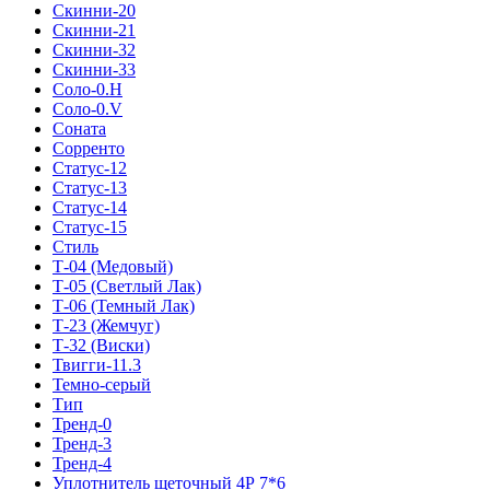
Скинни-20
Скинни-21
Скинни-32
Скинни-33
Соло-0.H
Соло-0.V
Соната
Сорренто
Статус-12
Статус-13
Статус-14
Статус-15
Стиль
Т-04 (Медовый)
Т-05 (Светлый Лак)
Т-06 (Темный Лак)
Т-23 (Жемчуг)
Т-32 (Виски)
Твигги-11.3
Темно-серый
Тип
Тренд-0
Тренд-3
Тренд-4
Уплотнитель щеточный 4Р 7*6