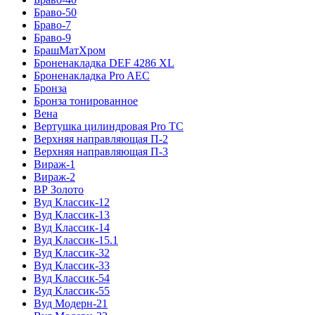
Браво-50
Браво-7
Браво-9
БрашМатХром
Броненакладка DEF 4286 XL
Броненакладка Pro AEC
Бронза
Бронза тонированное
Вена
Вертушка цилиндровая Pro TC
Верхняя направляющая П-2
Верхняя направляющая П-3
Вираж-1
Вираж-2
ВР Золото
Вуд Классик-12
Вуд Классик-13
Вуд Классик-14
Вуд Классик-15.1
Вуд Классик-32
Вуд Классик-33
Вуд Классик-54
Вуд Классик-55
Вуд Модерн-21