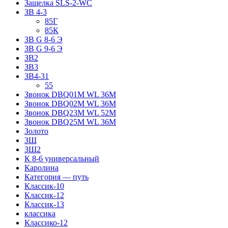
Защелка SLS-2-WC
ЗВ 4-3
85Г
85К
ЗВ G 8-6 Э
ЗВ G 9-6 Э
ЗВ2
ЗВ3
ЗВ4-31
55
Звонок DBQ01M WL 36M
Звонок DBQ02M WL 36M
Звонок DBQ23M WL 52M
Звонок DBQ25M WL 36M
Золото
ЗШ
ЗШ2
К 8-6 универсальный
Каролина
Категория — путь
Классик-10
Классик-12
Классик-13
классика
Классико-12