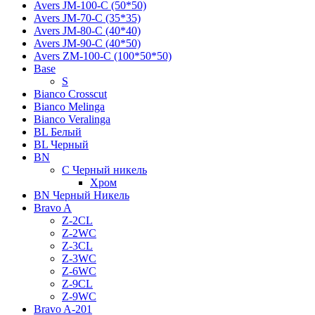
Avers JМ-100-С (50*50)
Avers JМ-70-С (35*35)
Avers JМ-80-С (40*40)
Avers JМ-90-С (40*50)
Avers ZM-100-С (100*50*50)
Base
S
Bianco Crosscut
Bianco Melinga
Bianco Veralinga
BL Белый
BL Черный
BN
C Черный никель
Хром
BN Черный Никель
Bravo A
Z-2CL
Z-2WC
Z-3CL
Z-3WC
Z-6WC
Z-9CL
Z-9WC
Bravo A-201