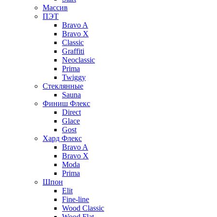
Массив
ПЭТ
Bravo A
Bravo X
Classic
Graffiti
Neoclassic
Prima
Twiggy
Стеклянные
Sauna
Финиш Флекс
Direct
Glace
Gost
Хард Флекс
Bravo A
Bravo X
Moda
Prima
Шпон
Elit
Fine-line
Wood Classic
Wood Flat