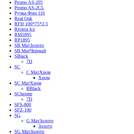
Promo AS-205
Promo AS-2CL
Pучка Фин 116
Real Oak
RFH 100*75*2,5
Riviera Ice
RM1895
RP1895
SB МатЗолото
SB МатЧерный
SBlack
7D
SC
C МатХром
Хром
SC МатХром
BBlack
SChrome
7D
SFS-800
SFZ-100
SG
G МатЗолото
Золото
SG МатЗолото