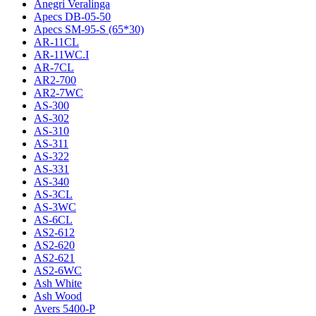
Anegri Veralinga
Apecs DB-05-50
Apecs SM-95-S (65*30)
AR-11CL
AR-11WC.I
AR-7CL
AR2-700
AR2-7WC
AS-300
AS-302
AS-310
AS-311
AS-322
AS-331
AS-340
AS-3CL
AS-3WC
AS-6CL
AS2-612
AS2-620
AS2-621
AS2-6WC
Ash White
Ash Wood
Avers 5400-P