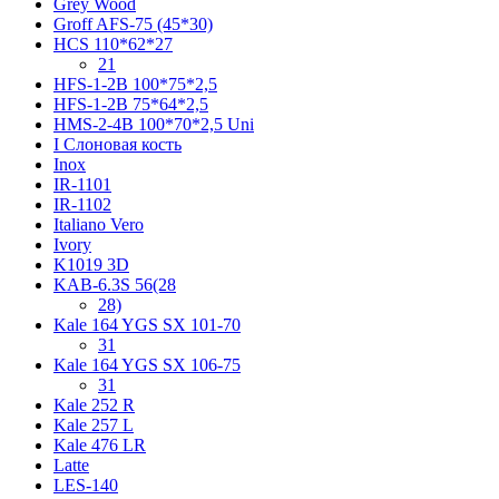
Grey Wood
Groff AFS-75 (45*30)
HCS 110*62*27
21
HFS-1-2B 100*75*2,5
HFS-1-2B 75*64*2,5
HMS-2-4B 100*70*2,5 Uni
I Слоновая кость
Inox
IR-1101
IR-1102
Italiano Vero
Ivory
K1019 3D
KAB-6.3S 56(28
28)
Kale 164 YGS SX 101-70
31
Kale 164 YGS SX 106-75
31
Kale 252 R
Kale 257 L
Kale 476 LR
Latte
LES-140