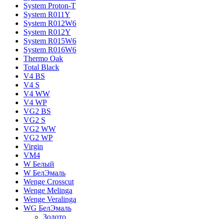
System Proton-T
System R011Y
System R012W6
System R012Y
System R015W6
System R016W6
Thermo Oak
Total Black
V4 BS
V4 S
V4 WW
V4 WР
VG2 BS
VG2 S
VG2 WW
VG2 WР
Virgin
VM4
W Белый
W БелЭмаль
Wenge Crosscut
Wenge Melinga
Wenge Veralinga
WG БелЭмаль
Золото