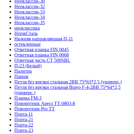
Неоклассик-30
Неоклассик-32
Неоклассик-33
Неоклассик-34
Неоклассик-35
неоклассика
НержСталь
Нижняя направляющая П-11
остекленные
Ответная планка FIN 0045
Ответная планка FIN 0068
Ответная часть СТ 500SBL
П-23 (Белый)
Палитра
Париж
Петля без врезки стальная 2ВВ 75*63*2,5 (универс.)
Петля без врезки стальная Bravo F-4-2BB 75*64*2,5
(универс.)
Планка FM-3
Поворотник Apecs ТТ-0803-8
Поворотник Pro TT
Порта-11
Порта-21
Порта-22
Порта-23