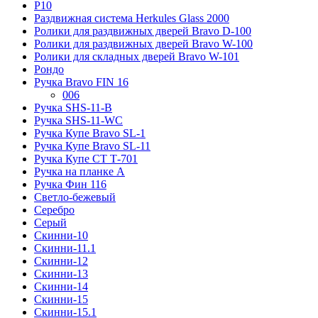
Р10
Раздвижная система Herkules Glass 2000
Ролики для раздвижных дверей Bravo D-100
Ролики для раздвижных дверей Bravo W-100
Ролики для складных дверей Bravo W-101
Рондо
Ручка Bravo FIN 16
006
Ручка SHS-11-B
Ручка SHS-11-WC
Ручка Купе Bravo SL-1
Ручка Купе Bravo SL-11
Ручка Купе СТ Т-701
Ручка на планке А
Ручка Фин 116
Светло-бежевый
Серебро
Серый
Скинни-10
Скинни-11.1
Скинни-12
Скинни-13
Скинни-14
Скинни-15
Скинни-15.1