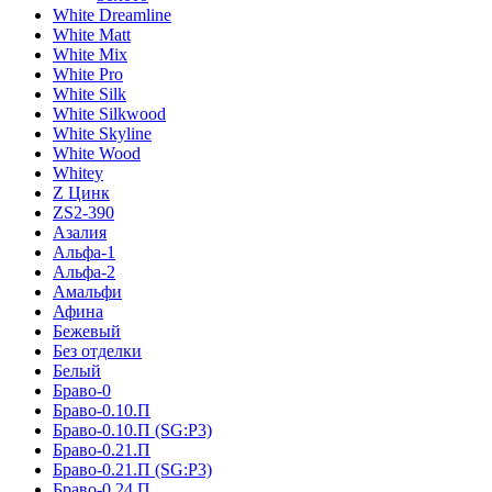
White Dreamline
White Matt
White Mix
White Pro
White Silk
White Silkwood
White Skyline
White Wood
Whitey
Z Цинк
ZS2-390
Азалия
Альфа-1
Альфа-2
Амальфи
Афина
Бежевый
Без отделки
Белый
Браво-0
Браво-0.10.П
Браво-0.10.П (SG:P3)
Браво-0.21.П
Браво-0.21.П (SG:P3)
Браво-0.24.П