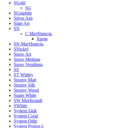
SGold
SG
SGraphite
Silver Ash
Slate Art
SN
C МатНикель
Хром
SN МатНикель
SNickel
Snow Art
Snow Melinga
Snow Veralinga
SS
ST Whitey
Stormy Matt
Stormy Silk
Stormy Wood
Super White
SW МатБелый
SWhite
System Akik
System Coral
System Odin
System Proton-L