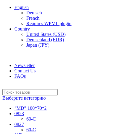
English
Deutsch
French
Requires WPML plugin
Country
United States (USD)
Deutschland (EUR)
Japan (JPY)
ADD ANYTHING HERE OR JUST REMOVE IT…
Newsletter
Contact Us
FAQs
Выберите категорию
"MD" 100*70*2
0823
60-C
0827
60-C