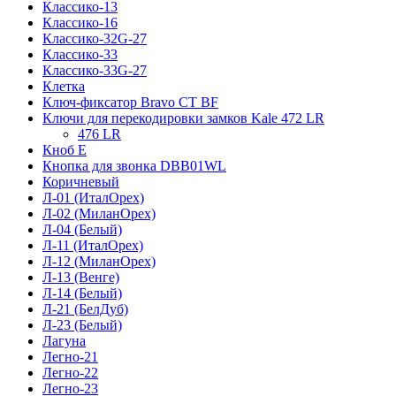
Классико-13
Классико-16
Классико-32G-27
Классико-33
Классико-33G-27
Клетка
Ключ-фиксатор Bravo СТ BF
Ключи для перекодировки замков Kale 472 LR
476 LR
Кноб Е
Кнопка для звонка DBB01WL
Коричневый
Л-01 (ИталОрех)
Л-02 (МиланОрех)
Л-04 (Белый)
Л-11 (ИталОрех)
Л-12 (МиланОрех)
Л-13 (Венге)
Л-14 (Белый)
Л-21 (БелДуб)
Л-23 (Белый)
Лагуна
Легно-21
Легно-22
Легно-23