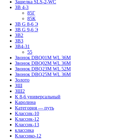
Защелка SLS-2-WC
ЗВ 4-3
85Г
85К
ЗВ G 8-6 Э
ЗВ G 9-6 Э
ЗВ2
ЗВ3
ЗВ4-31
55
Звонок DBQ01M WL 36M
Звонок DBQ02M WL 36M
Звонок DBQ23M WL 52M
Звонок DBQ25M WL 36M
Золото
ЗШ
ЗШ2
К 8-6 универсальный
Каролина
Категория — путь
Классик-10
Классик-12
Классик-13
классика
Классико-12