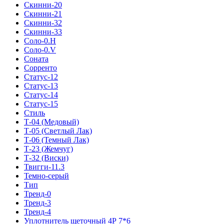
Скинни-20
Скинни-21
Скинни-32
Скинни-33
Соло-0.H
Соло-0.V
Соната
Сорренто
Статус-12
Статус-13
Статус-14
Статус-15
Стиль
Т-04 (Медовый)
Т-05 (Светлый Лак)
Т-06 (Темный Лак)
Т-23 (Жемчуг)
Т-32 (Виски)
Твигги-11.3
Темно-серый
Тип
Тренд-0
Тренд-3
Тренд-4
Уплотнитель щеточный 4Р 7*6