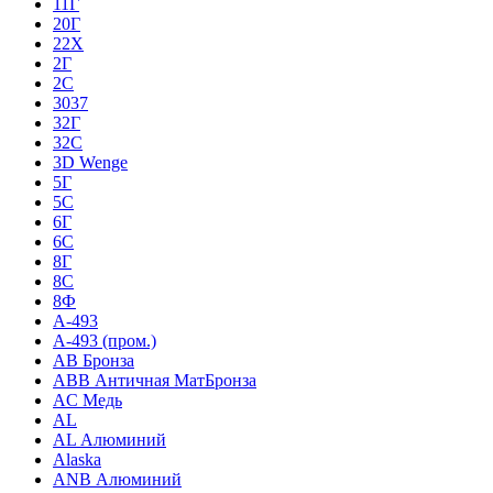
11Г
20Г
22Х
2Г
2С
3037
32Г
32С
3D Wenge
5Г
5С
6Г
6С
8Г
8С
8Ф
A-493
A-493 (пром.)
AB Бронза
ABB Античная МатБронза
AC Медь
AL
AL Алюминий
Alaska
ANB Алюминий