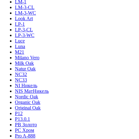
LM-1
LM-3-CL
LM-3-WC
Look Art
LP-1
LP-3-CL
LP-3-WC
Luce
Luna
M21
Milano Vero
Milk Oak
Natur Oak
NC32
NC33
NI Никель
NIS МатНикель
Nordic Oak
Organic Oak
Original Oak
P12
P13.0.1
PB Золото
PC Хром
Pro A-888