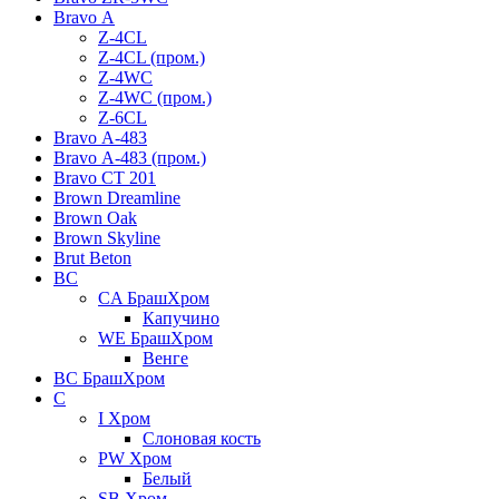
Bravo А
Z-4CL
Z-4CL (пром.)
Z-4WC
Z-4WC (пром.)
Z-6CL
Bravo А-483
Bravo А-483 (пром.)
Bravo СТ 201
Brown Dreamline
Brown Oak
Brown Skyline
Brut Beton
BС
CA БрашХром
Капучино
WE БрашХром
Венге
BС БрашХром
C
I Хром
Слоновая кость
PW Хром
Белый
SB Хром