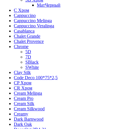
МатЧерный
C Хром
Cappuccino
Cappuccino Melinga
Cappuccino Veralinga
Casablanca
Chalet Grande
Chalet Provence
Chrome
5D
7D
SBlack
SWhite
Clay Silk
Code Deco 100*75*2,5
CP Хром
CR Хром
Cream Melinga
Cream Pro
Cream Silk
Cream Silkwood
Creamy
Dark Barnwood
Dark Oak