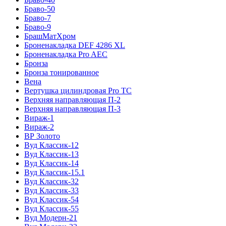
Браво-50
Браво-7
Браво-9
БрашМатХром
Броненакладка DEF 4286 XL
Броненакладка Pro AEC
Бронза
Бронза тонированное
Вена
Вертушка цилиндровая Pro TC
Верхняя направляющая П-2
Верхняя направляющая П-3
Вираж-1
Вираж-2
ВР Золото
Вуд Классик-12
Вуд Классик-13
Вуд Классик-14
Вуд Классик-15.1
Вуд Классик-32
Вуд Классик-33
Вуд Классик-54
Вуд Классик-55
Вуд Модерн-21