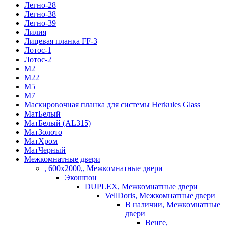
Легно-28
Легно-38
Легно-39
Лилия
Лицевая планка FF-3
Лотос-1
Лотос-2
М2
М22
М5
М7
Маскировочная планка для системы Herkules Glass
МатБелый
МатБелый (AL315)
МатЗолото
МатХром
МатЧерный
Межкомнатные двери
, 600х2000,, Межкомнатные двери
Экошпон
DUPLEX, Межкомнатные двери
VellDoris, Межкомнатные двери
В наличии, Межкомнатные
двери
Венге,