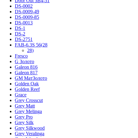
Door Out ЗВ4-31
DS-0002
DS-0009-49
DS-0009-85
DS-0013
DS-1
DS-2
DS-2751
FAB-6.3S 56(28
28)
Fresco
G Золото
Galeon 816
Galeon 817
GM МатЗолото
Golden Oak
Golden Reef
Grace
Grey Crosscut
Grey Matt
Grey Melinga
Grey Pro
Grey Silk
Grey Silkwood
Grey Veralinga