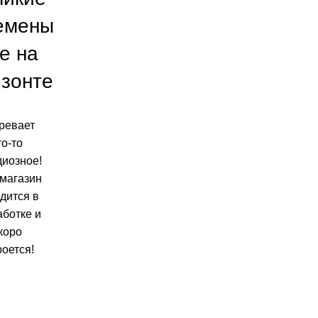
емены
е на
изонте
ревает
то-то
диозное!
магазин
дится в
аботке и
коро
роется!