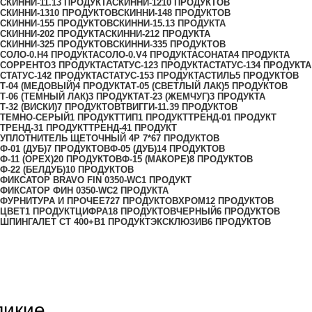
СКИННИ-11.1
3 ПРОДУКТА
СКИННИ-12
10 ПРОДУКТОВ
СКИННИ-13
10 ПРОДУКТОВ
СКИННИ-14
8 ПРОДУКТОВ
СКИННИ-15
5 ПРОДУКТОВ
СКИННИ-15.1
3 ПРОДУКТА
СКИННИ-20
2 ПРОДУКТА
СКИННИ-21
2 ПРОДУКТА
СКИННИ-32
5 ПРОДУКТОВ
СКИННИ-33
5 ПРОДУКТОВ
СОЛО-0.H
4 ПРОДУКТА
СОЛО-0.V
4 ПРОДУКТА
СОНАТА
4 ПРОДУКТА
СОРРЕНТО
3 ПРОДУКТА
СТАТУС-12
3 ПРОДУКТА
СТАТУС-13
4 ПРОДУКТА
СТАТУС-14
2 ПРОДУКТА
СТАТУС-15
3 ПРОДУКТА
СТИЛЬ
5 ПРОДУКТОВ
Т-04 (МЕДОВЫЙ)
4 ПРОДУКТА
Т-05 (СВЕТЛЫЙ ЛАК)
5 ПРОДУКТОВ
Т-06 (ТЕМНЫЙ ЛАК)
3 ПРОДУКТА
Т-23 (ЖЕМЧУГ)
3 ПРОДУКТА
Т-32 (ВИСКИ)
7 ПРОДУКТОВ
ТВИГГИ-11.3
9 ПРОДУКТОВ
ТЕМНО-СЕРЫЙ
1 ПРОДУКТ
ТИП
1 ПРОДУКТ
ТРЕНД-0
1 ПРОДУКТ
ТРЕНД-3
1 ПРОДУКТ
ТРЕНД-4
1 ПРОДУКТ
УПЛОТНИТЕЛЬ ЩЕТОЧНЫЙ 4Р 7*6
7 ПРОДУКТОВ
Ф-01 (ДУБ)
7 ПРОДУКТОВ
Ф-05 (ДУБ)
14 ПРОДУКТОВ
Ф-11 (ОРЕХ)
20 ПРОДУКТОВ
Ф-15 (МАКОРЕ)
8 ПРОДУКТОВ
Ф-22 (БЕЛДУБ)
10 ПРОДУКТОВ
ФИКСАТОР BRAVO FIN 0350-WC
1 ПРОДУКТ
ФИКСАТОР ФИН 0350-WC
2 ПРОДУКТА
ФУРНИТУРА И ПРОЧЕЕ
727 ПРОДУКТОВ
ХРОМ
12 ПРОДУКТОВ
ЦВЕТ
1 ПРОДУКТ
ЦИФРА
18 ПРОДУКТОВ
ЧЕРНЫЙ
6 ПРОДУКТОВ
ШПИНГАЛЕТ СТ 400+B
1 ПРОДУКТ
ЭКСКЛЮЗИВ
6 ПРОДУКТОВ
ликие