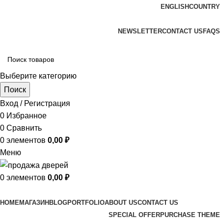
ENGLISH
COUNTRY
ADD ANYTHING HERE OR JUST REMOVE IT…
NEWSLETTER
CONTACT US
FAQS
Выберите категорию
Поиск
Вход / Регистрация
0
Избранное
0
Сравнить
0
элементов
0,00
₽
Меню
0
элементов
0,00
₽
Просмотр категорий
HOME
МАГАЗИН
BLOG
PORTFOLIO
ABOUT US
CONTACT US
SPECIAL OFFER
PURCHASE THEME