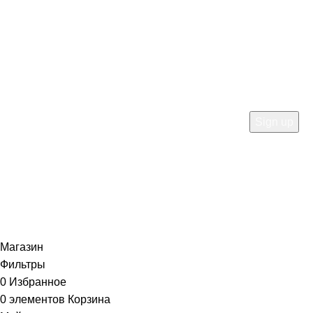
HEY YOU, SIGN UP AND
CONNECT TO WOODMART!
Be the first to learn about our latest trends and get
exclusive offers
Will be used in accordance with our
Privacy Policy
Магазин
Фильтры
0
Избранное
0
элементов
Корзина