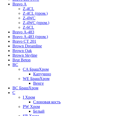
Bravo А
Z-4CL
Z-4CL (пром.)
Z-4WC
Z-4WC (пром.)
Z-6CL
Bravo А-483
Bravo А-483 (пром.)
Bravo СТ 201
Brown Dreamline
Brown Oak
Brown Skyline
Brut Beton
BС
CA БрашХром
Капучино
WE БрашХром
Венге
BС БрашХром
C
I Хром
Слоновая кость
PW Хром
Белый
SB Хром