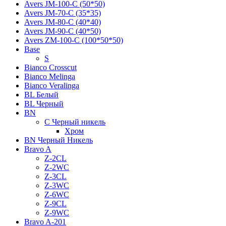
Avers JМ-100-С (50*50)
Avers JМ-70-С (35*35)
Avers JМ-80-С (40*40)
Avers JМ-90-С (40*50)
Avers ZM-100-С (100*50*50)
Base
S
Bianco Crosscut
Bianco Melinga
Bianco Veralinga
BL Белый
BL Черный
BN
C Черный никель
Хром
BN Черный Никель
Bravo A
Z-2CL
Z-2WC
Z-3CL
Z-3WC
Z-6WC
Z-9CL
Z-9WC
Bravo A-201