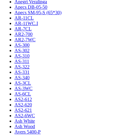
Anegri Veralinga
Apecs DB-05-50
Apecs SM-95-S (65*30)
AR-11CL
AR-11WC.I
AR-7CL
AR2-700
AR2-7WC
AS-300
AS-302
AS-310
AS-311
AS-322
AS-331
AS-340
AS-3CL
AS-3WC
AS-6CL
AS2-612
AS2-620
AS2-621
AS2-6WC
Ash White
Ash Wood
Avers 5400-P