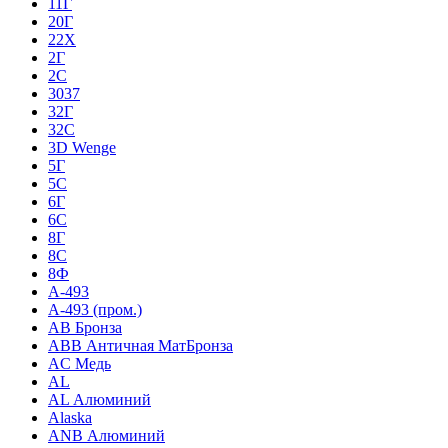
11Г
20Г
22Х
2Г
2С
3037
32Г
32С
3D Wenge
5Г
5С
6Г
6С
8Г
8С
8Ф
A-493
A-493 (пром.)
AB Бронза
ABB Античная МатБронза
AC Медь
AL
AL Алюминий
Alaska
ANB Алюминий