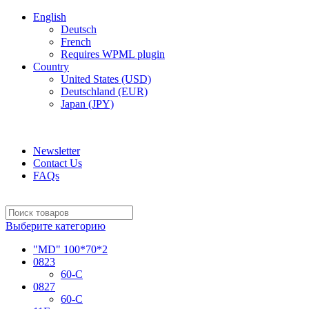
English
Deutsch
French
Requires WPML plugin
Country
United States (USD)
Deutschland (EUR)
Japan (JPY)
ADD ANYTHING HERE OR JUST REMOVE IT…
Newsletter
Contact Us
FAQs
Выберите категорию
"MD" 100*70*2
0823
60-C
0827
60-C