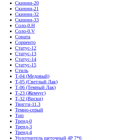
Скинни-20
Скинни-21
Скинни-32
Скинни-33
Соло-0.H
Соло-0.V
Соната
Сорренто
Статус-12
Статус-13
Статус-14
Статус-15
Стиль
Т-04 (Медовый)
Т-05 (Светлый Лак)
Т-06 (Темный Лак)
Т-23 (Жемчуг)
Т-32 (Виски)
Твигги-11.3
Темно-серый
Тип
Тренд-0
Тренд-3
Тренд-4
Уплотнитель щеточный 4Р 7*6