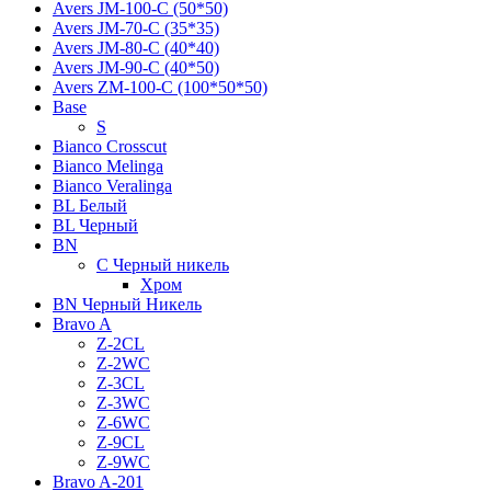
Avers JМ-100-С (50*50)
Avers JМ-70-С (35*35)
Avers JМ-80-С (40*40)
Avers JМ-90-С (40*50)
Avers ZM-100-С (100*50*50)
Base
S
Bianco Crosscut
Bianco Melinga
Bianco Veralinga
BL Белый
BL Черный
BN
C Черный никель
Хром
BN Черный Никель
Bravo A
Z-2CL
Z-2WC
Z-3CL
Z-3WC
Z-6WC
Z-9CL
Z-9WC
Bravo A-201