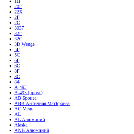
11Г
20Г
22Х
2Г
2С
3037
32Г
32С
3D Wenge
5Г
5С
6Г
6С
8Г
8С
8Ф
A-493
A-493 (пром.)
AB Бронза
ABB Античная МатБронза
AC Медь
AL
AL Алюминий
Alaska
ANB Алюминий