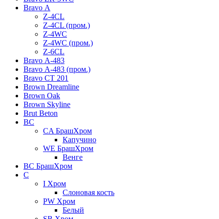
Bravo А
Z-4CL
Z-4CL (пром.)
Z-4WC
Z-4WC (пром.)
Z-6CL
Bravo А-483
Bravo А-483 (пром.)
Bravo СТ 201
Brown Dreamline
Brown Oak
Brown Skyline
Brut Beton
BС
CA БрашХром
Капучино
WE БрашХром
Венге
BС БрашХром
C
I Хром
Слоновая кость
PW Хром
Белый
SB Хром