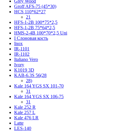
Grey Wood
Groff AFS-75 (45*30)
HCS 110*62*27
21
HFS-1-2B 100*75*2,5
HFS-1-2B 75*64*2,5
HMS-2-4B 100*70*2,5 Uni
I Слоновая кость
Inox
IR-1101
IR-1102
Italiano Vero
Ivory
K1019 3D
KAB-6.3S 56(28
28)
Kale 164 YGS SX 101-70
31
Kale 164 YGS SX 106-75
31
Kale 252 R
Kale 257 L
Kale 476 LR
Latte
LES-140