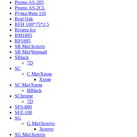
Promo AS-205
Promo AS-2CL
Pучка Фин 116
Real Oak
RFH 100*75*2,5
Riviera Ice
RM1895
RP1895
SB МатЗолото
SB МатЧерный
SBlack
7D
SC
C МатХром
Хром
SC МатХром
BBlack
SChrome
7D
SFS-800
SFZ-100
SG
G МатЗолото
Золото
SG МатЗолото