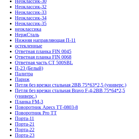
Неоклассик-30
Неоклассик-32
Неоклассик-33
Неоклассик-34
Неоклассик-35
неоклассика
НержСталь
Нижняя направляющая П-11
остекленные
Ответная планка FIN 0045
Ответная планка FIN 0068
Ответная часть СТ 500SBL
П-23 (Белый)
Палитра
Париж
Петля без врезки стальная 2ВВ 75*63*2,5 (универс.)
Петля без врезки стальная Bravo F-4-2BB 75*64*2,5
(универс.)
Планка FM-3
Поворотник Apecs ТТ-0803-8
Поворотник Pro TT
Порта-11
Порта-21
Порта-22
Порта-23