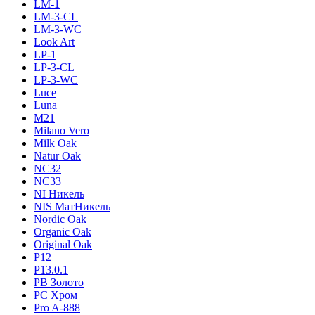
LM-1
LM-3-CL
LM-3-WC
Look Art
LP-1
LP-3-CL
LP-3-WC
Luce
Luna
M21
Milano Vero
Milk Oak
Natur Oak
NC32
NC33
NI Никель
NIS МатНикель
Nordic Oak
Organic Oak
Original Oak
P12
P13.0.1
PB Золото
PC Хром
Pro A-888