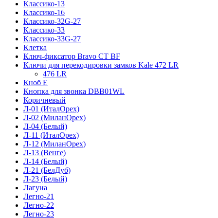
Классико-13
Классико-16
Классико-32G-27
Классико-33
Классико-33G-27
Клетка
Ключ-фиксатор Bravo СТ BF
Ключи для перекодировки замков Kale 472 LR
476 LR
Кноб Е
Кнопка для звонка DBB01WL
Коричневый
Л-01 (ИталОрех)
Л-02 (МиланОрех)
Л-04 (Белый)
Л-11 (ИталОрех)
Л-12 (МиланОрех)
Л-13 (Венге)
Л-14 (Белый)
Л-21 (БелДуб)
Л-23 (Белый)
Лагуна
Легно-21
Легно-22
Легно-23