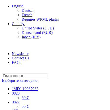
English
Deutsch
French
Requires WPML plugin
Country
United States (USD)
Deutschland (EUR)
Japan (JPY)
ADD ANYTHING HERE OR JUST REMOVE IT…
Newsletter
Contact Us
FAQs
Выберите категорию
"MD" 100*70*2
0823
60-C
0827
60-C