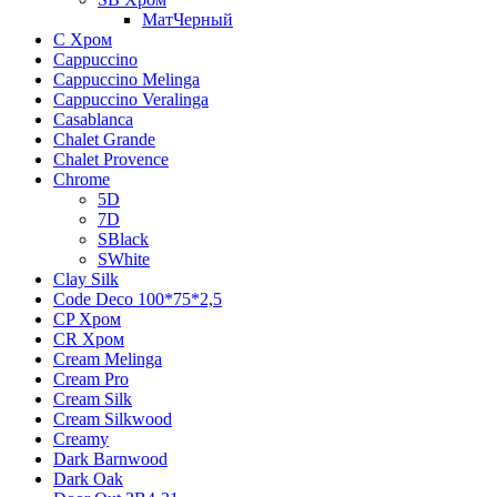
МатЧерный
C Хром
Cappuccino
Cappuccino Melinga
Cappuccino Veralinga
Casablanca
Chalet Grande
Chalet Provence
Chrome
5D
7D
SBlack
SWhite
Clay Silk
Code Deco 100*75*2,5
CP Хром
CR Хром
Cream Melinga
Cream Pro
Cream Silk
Cream Silkwood
Creamy
Dark Barnwood
Dark Oak