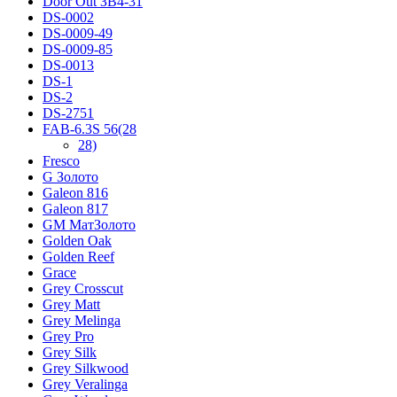
Door Out ЗВ4-31
DS-0002
DS-0009-49
DS-0009-85
DS-0013
DS-1
DS-2
DS-2751
FAB-6.3S 56(28
28)
Fresco
G Золото
Galeon 816
Galeon 817
GM МатЗолото
Golden Oak
Golden Reef
Grace
Grey Crosscut
Grey Matt
Grey Melinga
Grey Pro
Grey Silk
Grey Silkwood
Grey Veralinga