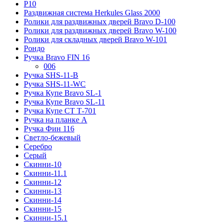
Р10
Раздвижная система Herkules Glass 2000
Ролики для раздвижных дверей Bravo D-100
Ролики для раздвижных дверей Bravo W-100
Ролики для складных дверей Bravo W-101
Рондо
Ручка Bravo FIN 16
006
Ручка SHS-11-B
Ручка SHS-11-WC
Ручка Купе Bravo SL-1
Ручка Купе Bravo SL-11
Ручка Купе СТ Т-701
Ручка на планке А
Ручка Фин 116
Светло-бежевый
Серебро
Серый
Скинни-10
Скинни-11.1
Скинни-12
Скинни-13
Скинни-14
Скинни-15
Скинни-15.1