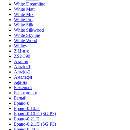
White Dreamline
White Matt
White Mix
White Pro
White Silk
White Silkwood
White Skyline
White Wood
Whitey
Z Цинк
ZS2-390
Азалия
Альфа-1
Альфа-2
Амальфи
Афина
Бежевый
Без отделки
Белый
Браво-0
Браво-0.10.П
Браво-0.10.П (SG:P3)
Браво-0.21.П
Браво-0.21.П (SG:P3)
Браво-0.24.П