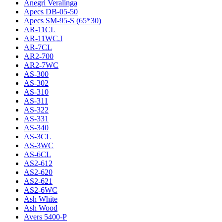
Anegri Veralinga
Apecs DB-05-50
Apecs SM-95-S (65*30)
AR-11CL
AR-11WC.I
AR-7CL
AR2-700
AR2-7WC
AS-300
AS-302
AS-310
AS-311
AS-322
AS-331
AS-340
AS-3CL
AS-3WC
AS-6CL
AS2-612
AS2-620
AS2-621
AS2-6WC
Ash White
Ash Wood
Avers 5400-P