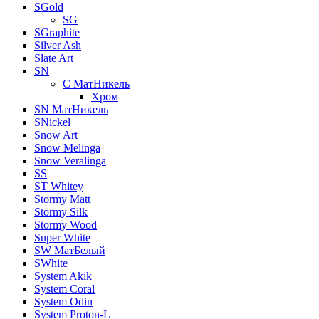
SGold
SG
SGraphite
Silver Ash
Slate Art
SN
C МатНикель
Хром
SN МатНикель
SNickel
Snow Art
Snow Melinga
Snow Veralinga
SS
ST Whitey
Stormy Matt
Stormy Silk
Stormy Wood
Super White
SW МатБелый
SWhite
System Akik
System Coral
System Odin
System Proton-L