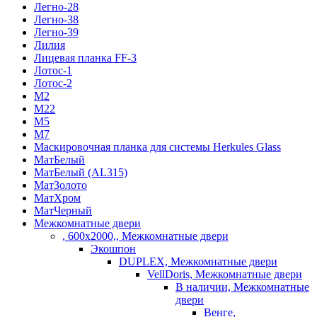
Легно-28
Легно-38
Легно-39
Лилия
Лицевая планка FF-3
Лотос-1
Лотос-2
М2
М22
М5
М7
Маскировочная планка для системы Herkules Glass
МатБелый
МатБелый (AL315)
МатЗолото
МатХром
МатЧерный
Межкомнатные двери
, 600х2000,, Межкомнатные двери
Экошпон
DUPLEX, Межкомнатные двери
VellDoris, Межкомнатные двери
В наличии, Межкомнатные
двери
Венге,