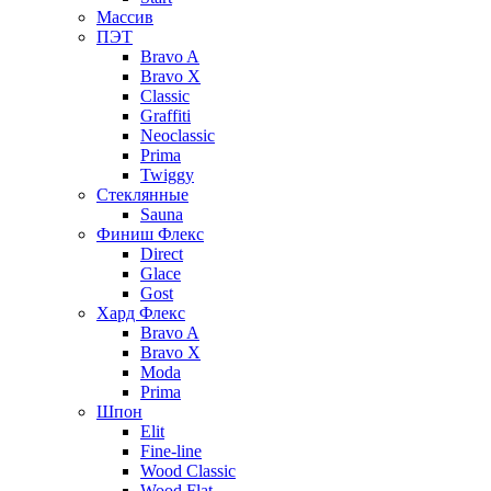
Массив
ПЭТ
Bravo A
Bravo X
Classic
Graffiti
Neoclassic
Prima
Twiggy
Стеклянные
Sauna
Финиш Флекс
Direct
Glace
Gost
Хард Флекс
Bravo A
Bravo X
Moda
Prima
Шпон
Elit
Fine-line
Wood Classic
Wood Flat