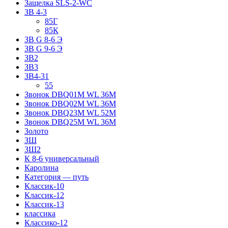
Защелка SLS-2-WC
ЗВ 4-3
85Г
85К
ЗВ G 8-6 Э
ЗВ G 9-6 Э
ЗВ2
ЗВ3
ЗВ4-31
55
Звонок DBQ01M WL 36M
Звонок DBQ02M WL 36M
Звонок DBQ23M WL 52M
Звонок DBQ25M WL 36M
Золото
ЗШ
ЗШ2
К 8-6 универсальный
Каролина
Категория — путь
Классик-10
Классик-12
Классик-13
классика
Классико-12