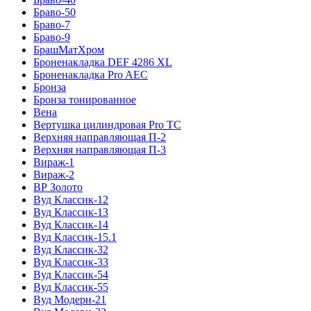
Браво-50
Браво-7
Браво-9
БрашМатХром
Броненакладка DEF 4286 XL
Броненакладка Pro AEC
Бронза
Бронза тонированное
Вена
Вертушка цилиндровая Pro TC
Верхняя направляющая П-2
Верхняя направляющая П-3
Вираж-1
Вираж-2
ВР Золото
Вуд Классик-12
Вуд Классик-13
Вуд Классик-14
Вуд Классик-15.1
Вуд Классик-32
Вуд Классик-33
Вуд Классик-54
Вуд Классик-55
Вуд Модерн-21