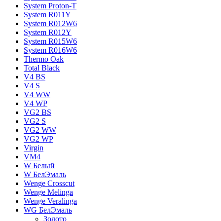
System Proton-T
System R011Y
System R012W6
System R012Y
System R015W6
System R016W6
Thermo Oak
Total Black
V4 BS
V4 S
V4 WW
V4 WР
VG2 BS
VG2 S
VG2 WW
VG2 WР
Virgin
VM4
W Белый
W БелЭмаль
Wenge Crosscut
Wenge Melinga
Wenge Veralinga
WG БелЭмаль
Золото