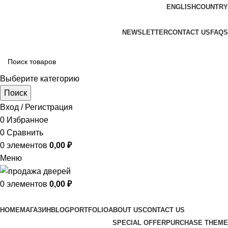
ENGLISH
COUNTRY
ADD ANYTHING HERE OR JUST REMOVE IT…
NEWSLETTER
CONTACT US
FAQS
Выберите категорию
Поиск
Вход / Регистрация
0
Избранное
0
Сравнить
0
элементов
0,00
₽
Меню
0
элементов
0,00
₽
Просмотр категорий
HOME
МАГАЗИН
BLOG
PORTFOLIO
ABOUT US
CONTACT US
SPECIAL OFFER
PURCHASE THEME