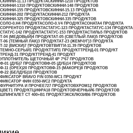
СКИННИ-11.1
3 ПРОДУКТА
СКИННИ-12
10 ПРОДУКТОВ
СКИННИ-13
10 ПРОДУКТОВ
СКИННИ-14
8 ПРОДУКТОВ
СКИННИ-15
5 ПРОДУКТОВ
СКИННИ-15.1
3 ПРОДУКТА
СКИННИ-20
2 ПРОДУКТА
СКИННИ-21
2 ПРОДУКТА
СКИННИ-32
5 ПРОДУКТОВ
СКИННИ-33
5 ПРОДУКТОВ
СОЛО-0.H
4 ПРОДУКТА
СОЛО-0.V
4 ПРОДУКТА
СОНАТА
4 ПРОДУКТА
СОРРЕНТО
3 ПРОДУКТА
СТАТУС-12
3 ПРОДУКТА
СТАТУС-13
4 ПРОДУКТА
СТАТУС-14
2 ПРОДУКТА
СТАТУС-15
3 ПРОДУКТА
СТИЛЬ
5 ПРОДУКТОВ
Т-04 (МЕДОВЫЙ)
4 ПРОДУКТА
Т-05 (СВЕТЛЫЙ ЛАК)
5 ПРОДУКТОВ
Т-06 (ТЕМНЫЙ ЛАК)
3 ПРОДУКТА
Т-23 (ЖЕМЧУГ)
3 ПРОДУКТА
Т-32 (ВИСКИ)
7 ПРОДУКТОВ
ТВИГГИ-11.3
9 ПРОДУКТОВ
ТЕМНО-СЕРЫЙ
1 ПРОДУКТ
ТИП
1 ПРОДУКТ
ТРЕНД-0
1 ПРОДУКТ
ТРЕНД-3
1 ПРОДУКТ
ТРЕНД-4
1 ПРОДУКТ
УПЛОТНИТЕЛЬ ЩЕТОЧНЫЙ 4Р 7*6
7 ПРОДУКТОВ
Ф-01 (ДУБ)
7 ПРОДУКТОВ
Ф-05 (ДУБ)
14 ПРОДУКТОВ
Ф-11 (ОРЕХ)
20 ПРОДУКТОВ
Ф-15 (МАКОРЕ)
8 ПРОДУКТОВ
Ф-22 (БЕЛДУБ)
10 ПРОДУКТОВ
ФИКСАТОР BRAVO FIN 0350-WC
1 ПРОДУКТ
ФИКСАТОР ФИН 0350-WC
2 ПРОДУКТА
ФУРНИТУРА И ПРОЧЕЕ
727 ПРОДУКТОВ
ХРОМ
12 ПРОДУКТОВ
ЦВЕТ
1 ПРОДУКТ
ЦИФРА
18 ПРОДУКТОВ
ЧЕРНЫЙ
6 ПРОДУКТОВ
ШПИНГАЛЕТ СТ 400+B
1 ПРОДУКТ
ЭКСКЛЮЗИВ
6 ПРОДУКТОВ
ликие