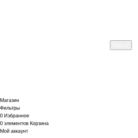
HEY YOU, SIGN UP AND
CONNECT TO WOODMART!
Be the first to learn about our latest trends and get
exclusive offers
Will be used in accordance with our
Privacy Policy
Магазин
Фильтры
0
Избранное
0
элементов
Корзина
Мой аккаунт