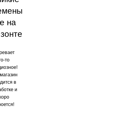
емены
е на
изонте
ревает
то-то
диозное!
магазин
дится в
аботке и
коро
роется!