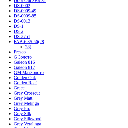
Door Out ЗВ4-31
DS-0002
DS-0009-49
DS-0009-85
DS-0013
DS-1
DS-2
DS-2751
FAB-6.3S 56(28
28)
Fresco
G Золото
Galeon 816
Galeon 817
GM МатЗолото
Golden Oak
Golden Reef
Grace
Grey Crosscut
Grey Matt
Grey Melinga
Grey Pro
Grey Silk
Grey Silkwood
Grey Veralinga