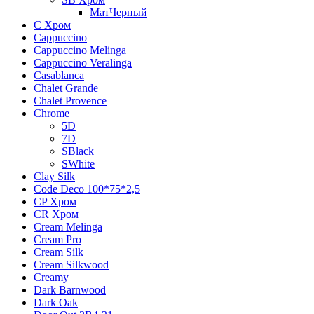
МатЧерный
C Хром
Cappuccino
Cappuccino Melinga
Cappuccino Veralinga
Casablanca
Chalet Grande
Chalet Provence
Chrome
5D
7D
SBlack
SWhite
Clay Silk
Code Deco 100*75*2,5
CP Хром
CR Хром
Cream Melinga
Cream Pro
Cream Silk
Cream Silkwood
Creamy
Dark Barnwood
Dark Oak