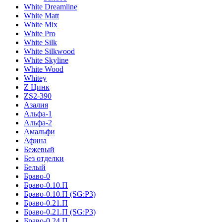
White Dreamline
White Matt
White Mix
White Pro
White Silk
White Silkwood
White Skyline
White Wood
Whitey
Z Цинк
ZS2-390
Азалия
Альфа-1
Альфа-2
Амальфи
Афина
Бежевый
Без отделки
Белый
Браво-0
Браво-0.10.П
Браво-0.10.П (SG:P3)
Браво-0.21.П
Браво-0.21.П (SG:P3)
Браво-0.24.П