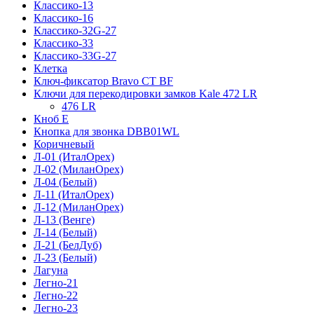
Классико-13
Классико-16
Классико-32G-27
Классико-33
Классико-33G-27
Клетка
Ключ-фиксатор Bravo СТ BF
Ключи для перекодировки замков Kale 472 LR
476 LR
Кноб Е
Кнопка для звонка DBB01WL
Коричневый
Л-01 (ИталОрех)
Л-02 (МиланОрех)
Л-04 (Белый)
Л-11 (ИталОрех)
Л-12 (МиланОрех)
Л-13 (Венге)
Л-14 (Белый)
Л-21 (БелДуб)
Л-23 (Белый)
Лагуна
Легно-21
Легно-22
Легно-23