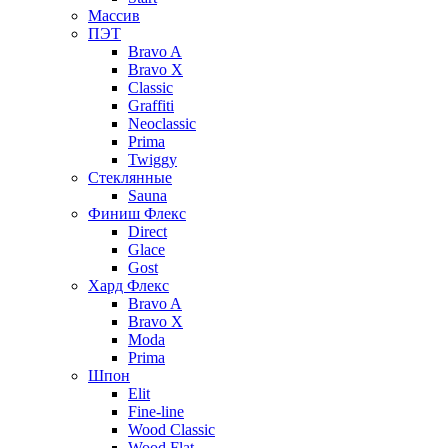
Массив
ПЭТ
Bravo A
Bravo X
Classic
Graffiti
Neoclassic
Prima
Twiggy
Стеклянные
Sauna
Финиш Флекс
Direct
Glace
Gost
Хард Флекс
Bravo A
Bravo X
Moda
Prima
Шпон
Elit
Fine-line
Wood Classic
Wood Flat