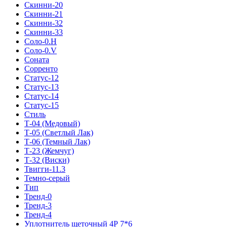
Скинни-20
Скинни-21
Скинни-32
Скинни-33
Соло-0.H
Соло-0.V
Соната
Сорренто
Статус-12
Статус-13
Статус-14
Статус-15
Стиль
Т-04 (Медовый)
Т-05 (Светлый Лак)
Т-06 (Темный Лак)
Т-23 (Жемчуг)
Т-32 (Виски)
Твигги-11.3
Темно-серый
Тип
Тренд-0
Тренд-3
Тренд-4
Уплотнитель щеточный 4Р 7*6