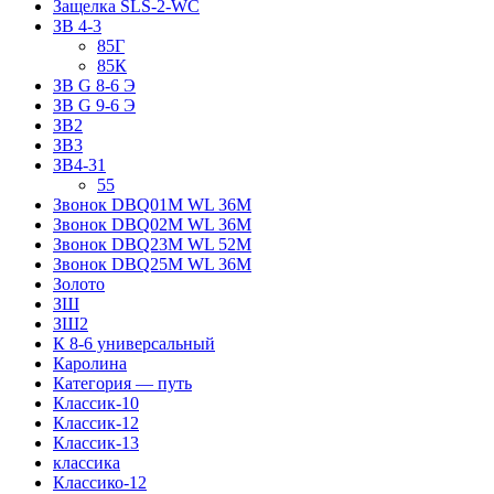
Защелка SLS-2-WC
ЗВ 4-3
85Г
85К
ЗВ G 8-6 Э
ЗВ G 9-6 Э
ЗВ2
ЗВ3
ЗВ4-31
55
Звонок DBQ01M WL 36M
Звонок DBQ02M WL 36M
Звонок DBQ23M WL 52M
Звонок DBQ25M WL 36M
Золото
ЗШ
ЗШ2
К 8-6 универсальный
Каролина
Категория — путь
Классик-10
Классик-12
Классик-13
классика
Классико-12