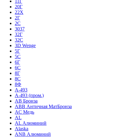
11Г
20Г
22Х
2Г
2С
3037
32Г
32С
3D Wenge
5Г
5С
6Г
6С
8Г
8С
8Ф
A-493
A-493 (пром.)
AB Бронза
ABB Античная МатБронза
AC Медь
AL
AL Алюминий
Alaska
ANB Алюминий