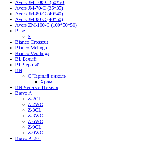
Avers JМ-100-С (50*50)
Avers JМ-70-С (35*35)
Avers JМ-80-С (40*40)
Avers JМ-90-С (40*50)
Avers ZM-100-С (100*50*50)
Base
S
Bianco Crosscut
Bianco Melinga
Bianco Veralinga
BL Белый
BL Черный
BN
C Черный никель
Хром
BN Черный Никель
Bravo A
Z-2CL
Z-2WC
Z-3CL
Z-3WC
Z-6WC
Z-9CL
Z-9WC
Bravo A-201