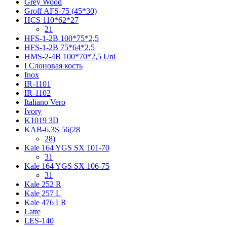
Grey Wood
Groff AFS-75 (45*30)
HCS 110*62*27
21
HFS-1-2B 100*75*2,5
HFS-1-2B 75*64*2,5
HMS-2-4B 100*70*2,5 Uni
I Слоновая кость
Inox
IR-1101
IR-1102
Italiano Vero
Ivory
K1019 3D
KAB-6.3S 56(28
28)
Kale 164 YGS SX 101-70
31
Kale 164 YGS SX 106-75
31
Kale 252 R
Kale 257 L
Kale 476 LR
Latte
LES-140