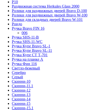
Р10
Раздвижная система Herkules Glass 2000
Ролики для раздвижных дверей Bravo D-100
Ролики для раздвижных дверей Bravo W-100
Ролики для складных дверей Bravo W-101
Рондо
Ручка Bravo FIN 16
006
Ручка SHS-11-B
Ручка SHS-11-WC
Ручка Купе Bravo SL-1
Ручка Купе Bravo SL-11
Ручка Купе СТ Т-701
Ручка на планке А
Ручка Фин 116
Светло-бежевый
Серебро
Серый
Скинни-10
Скинни-11.1
Скинни-12
Скинни-13
Скинни-14
Скинни-15
Скинни-15.1