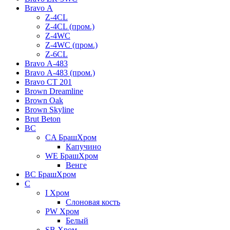
Bravo А
Z-4CL
Z-4CL (пром.)
Z-4WC
Z-4WC (пром.)
Z-6CL
Bravo А-483
Bravo А-483 (пром.)
Bravo СТ 201
Brown Dreamline
Brown Oak
Brown Skyline
Brut Beton
BС
CA БрашХром
Капучино
WE БрашХром
Венге
BС БрашХром
C
I Хром
Слоновая кость
PW Хром
Белый
SB Хром