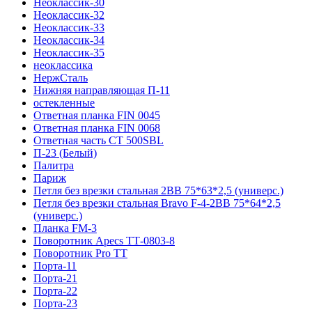
Неоклассик-30
Неоклассик-32
Неоклассик-33
Неоклассик-34
Неоклассик-35
неоклассика
НержСталь
Нижняя направляющая П-11
остекленные
Ответная планка FIN 0045
Ответная планка FIN 0068
Ответная часть СТ 500SBL
П-23 (Белый)
Палитра
Париж
Петля без врезки стальная 2ВВ 75*63*2,5 (универс.)
Петля без врезки стальная Bravo F-4-2BB 75*64*2,5
(универс.)
Планка FM-3
Поворотник Apecs ТТ-0803-8
Поворотник Pro TT
Порта-11
Порта-21
Порта-22
Порта-23