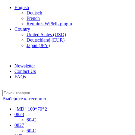
English
Deutsch
French
Requires WPML plugin
Country
United States (USD)
Deutschland (EUR)
Japan (JPY)
ADD ANYTHING HERE OR JUST REMOVE IT…
Newsletter
Contact Us
FAQs
Выберите категорию
"MD" 100*70*2
0823
60-C
0827
60-C