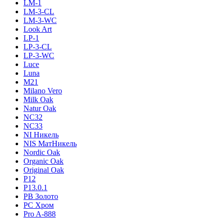
LM-1
LM-3-CL
LM-3-WC
Look Art
LP-1
LP-3-CL
LP-3-WC
Luce
Luna
M21
Milano Vero
Milk Oak
Natur Oak
NC32
NC33
NI Никель
NIS МатНикель
Nordic Oak
Organic Oak
Original Oak
P12
P13.0.1
PB Золото
PC Хром
Pro A-888