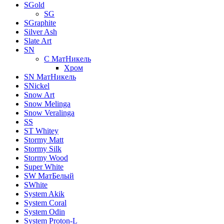
SGold
SG
SGraphite
Silver Ash
Slate Art
SN
C МатНикель
Хром
SN МатНикель
SNickel
Snow Art
Snow Melinga
Snow Veralinga
SS
ST Whitey
Stormy Matt
Stormy Silk
Stormy Wood
Super White
SW МатБелый
SWhite
System Akik
System Coral
System Odin
System Proton-L