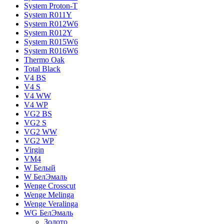
System Proton-T
System R011Y
System R012W6
System R012Y
System R015W6
System R016W6
Thermo Oak
Total Black
V4 BS
V4 S
V4 WW
V4 WР
VG2 BS
VG2 S
VG2 WW
VG2 WР
Virgin
VM4
W Белый
W БелЭмаль
Wenge Crosscut
Wenge Melinga
Wenge Veralinga
WG БелЭмаль
Золото