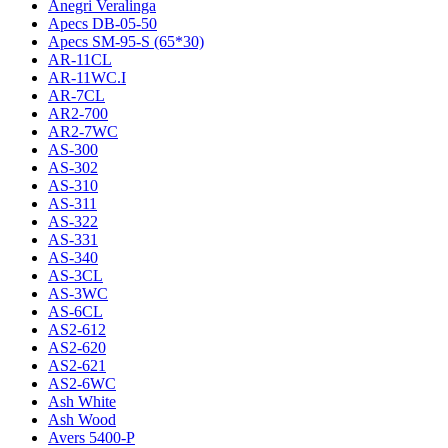
Anegri Veralinga
Apecs DB-05-50
Apecs SM-95-S (65*30)
AR-11CL
AR-11WC.I
AR-7CL
AR2-700
AR2-7WC
AS-300
AS-302
AS-310
AS-311
AS-322
AS-331
AS-340
AS-3CL
AS-3WC
AS-6CL
AS2-612
AS2-620
AS2-621
AS2-6WC
Ash White
Ash Wood
Avers 5400-P