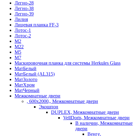
Легно-28
Легно-38
Легно-39
Лилия
Лицевая планка FF-3
Лотос-1
Лотос-2
М2
М22
М5
М7
Маскировочная планка для системы Herkules Glass
МатБелый
МатБелый (AL315)
МатЗолото
МатХром
МатЧерный
Межкомнатные двери
, 600х2000,, Межкомнатные двери
Экошпон
DUPLEX, Межкомнатные двери
VellDoris, Межкомнатные двери
В наличии, Межкомнатные
двери
Венге,