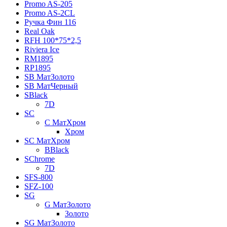
Promo AS-205
Promo AS-2CL
Pучка Фин 116
Real Oak
RFH 100*75*2,5
Riviera Ice
RM1895
RP1895
SB МатЗолото
SB МатЧерный
SBlack
7D
SC
C МатХром
Хром
SC МатХром
BBlack
SChrome
7D
SFS-800
SFZ-100
SG
G МатЗолото
Золото
SG МатЗолото