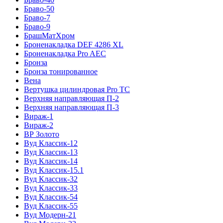
Браво-50
Браво-7
Браво-9
БрашМатХром
Броненакладка DEF 4286 XL
Броненакладка Pro AEC
Бронза
Бронза тонированное
Вена
Вертушка цилиндровая Pro TC
Верхняя направляющая П-2
Верхняя направляющая П-3
Вираж-1
Вираж-2
ВР Золото
Вуд Классик-12
Вуд Классик-13
Вуд Классик-14
Вуд Классик-15.1
Вуд Классик-32
Вуд Классик-33
Вуд Классик-54
Вуд Классик-55
Вуд Модерн-21