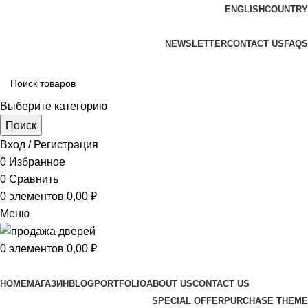
ENGLISH
COUNTRY
ADD ANYTHING HERE OR JUST REMOVE IT…
NEWSLETTER
CONTACT US
FAQS
Выберите категорию
Поиск
Вход / Регистрация
0
Избранное
0
Сравнить
0
элементов
0,00
₽
Меню
0
элементов
0,00
₽
Просмотр категорий
HOME
МАГАЗИН
BLOG
PORTFOLIO
ABOUT US
CONTACT US
SPECIAL OFFER
PURCHASE THEME