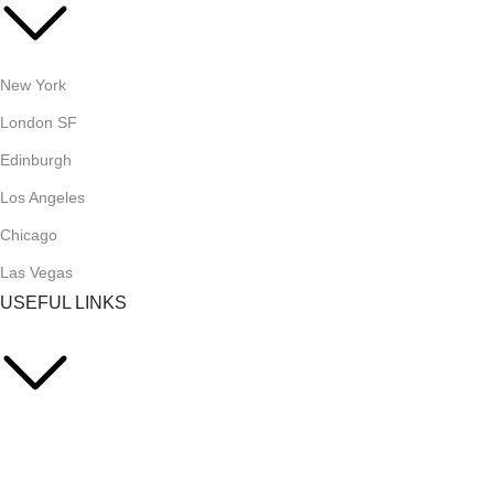
New York
London SF
Edinburgh
Los Angeles
Chicago
Las Vegas
USEFUL LINKS
Privacy Policy
Returns