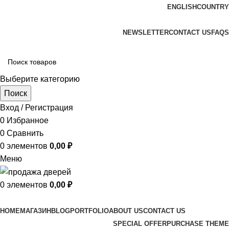
ENGLISH
COUNTRY
ADD ANYTHING HERE OR JUST REMOVE IT…
NEWSLETTER
CONTACT US
FAQS
Выберите категорию
Поиск
Вход / Регистрация
0
Избранное
0
Сравнить
0
элементов
0,00
₽
Меню
0
элементов
0,00
₽
Просмотр категорий
HOME
МАГАЗИН
BLOG
PORTFOLIO
ABOUT US
CONTACT US
SPECIAL OFFER
PURCHASE THEME