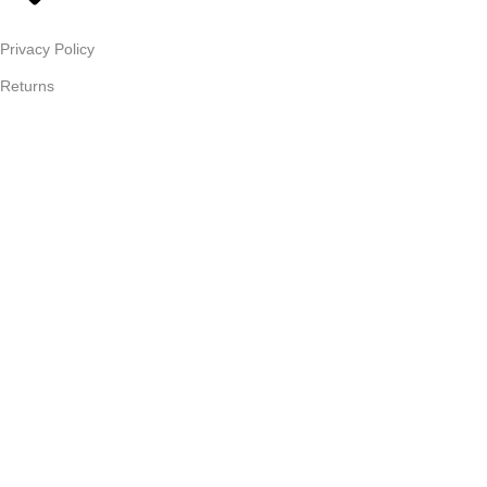
Privacy Policy
Returns
Terms & Conditions
Contact Us
Latest News
Our Sitemap
FOOTER MENU
Instagram profile
New Collection
Woman Dress