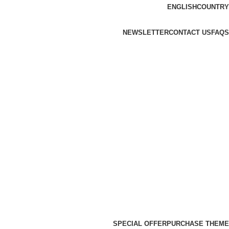
ENGLISH
COUNTRY
NEWSLETTER
CONTACT US
FAQS
SPECIAL OFFER
PURCHASE THEME