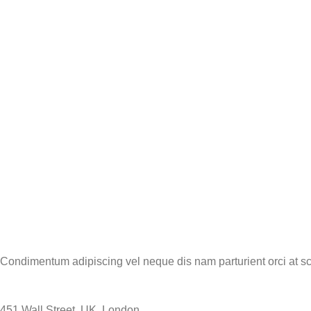
Condimentum adipiscing vel neque dis nam parturient orci at sc
451 Wall Street, UK, London