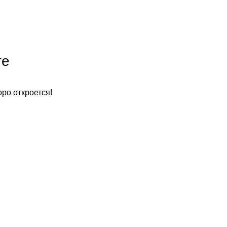
те
оро откроется!