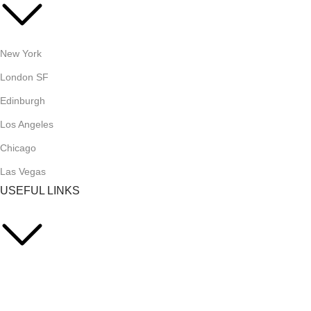
New York
London SF
Edinburgh
Los Angeles
Chicago
Las Vegas
USEFUL LINKS
Privacy Policy
Returns