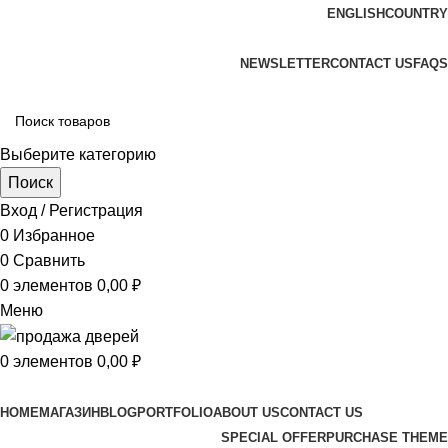
ENGLISH
COUNTRY
ADD ANYTHING HERE OR JUST REMOVE IT…
NEWSLETTER
CONTACT US
FAQS
Выберите категорию
Поиск
Вход / Регистрация
0
Избранное
0
Сравнить
0
элементов
0,00
₽
Меню
0
элементов
0,00
₽
Просмотр категорий
HOME
МАГАЗИН
BLOG
PORTFOLIO
ABOUT US
CONTACT US
SPECIAL OFFER
PURCHASE THEME