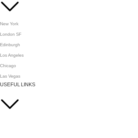
New York
London SF
Edinburgh
Los Angeles
Chicago
Las Vegas
USEFUL LINKS
Privacy Policy
Returns