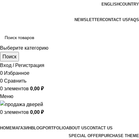
ENGLISH
COUNTRY
ADD ANYTHING HERE OR JUST REMOVE IT…
NEWSLETTER
CONTACT US
FAQS
Выберите категорию
Поиск
Вход / Регистрация
0
Избранное
0
Сравнить
0
элементов
0,00
₽
Меню
0
элементов
0,00
₽
Просмотр категорий
HOME
МАГАЗИН
BLOG
PORTFOLIO
ABOUT US
CONTACT US
SPECIAL OFFER
PURCHASE THEME