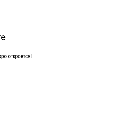
те
оро откроется!