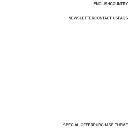
ENGLISH
COUNTRY
NEWSLETTER
CONTACT US
FAQS
SPECIAL OFFER
PURCHASE THEME