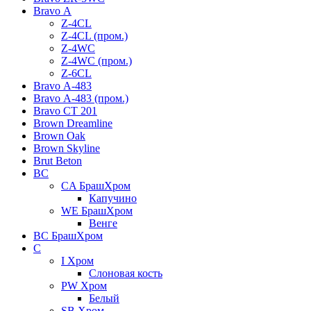
Bravo А
Z-4CL
Z-4CL (пром.)
Z-4WC
Z-4WC (пром.)
Z-6CL
Bravo А-483
Bravo А-483 (пром.)
Bravo СТ 201
Brown Dreamline
Brown Oak
Brown Skyline
Brut Beton
BС
CA БрашХром
Капучино
WE БрашХром
Венге
BС БрашХром
C
I Хром
Слоновая кость
PW Хром
Белый
SB Хром