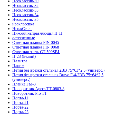
Неоклассик-30
Неоклассик-32
Неоклассик-33
Неоклассик-34
Неоклассик-35
неоклассика
НержСталь
Нижняя направляющая П-11
остекленные
Ответная планка FIN 0045
Ответная планка FIN 0068
Ответная часть СТ 500SBL
П-23 (Белый)
Палитра
Париж
Петля без врезки стальная 2ВВ 75*63*2,5 (универс.)
Петля без врезки стальная Bravo F-4-2BB 75*64*2,5
(универс.)
Планка FM-3
Поворотник Apecs ТТ-0803-8
Поворотник Pro TT
Порта-11
Порта-21
Порта-22
Порта-23