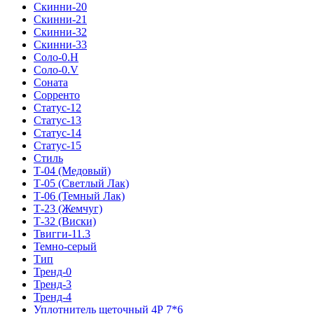
Скинни-20
Скинни-21
Скинни-32
Скинни-33
Соло-0.H
Соло-0.V
Соната
Сорренто
Статус-12
Статус-13
Статус-14
Статус-15
Стиль
Т-04 (Медовый)
Т-05 (Светлый Лак)
Т-06 (Темный Лак)
Т-23 (Жемчуг)
Т-32 (Виски)
Твигги-11.3
Темно-серый
Тип
Тренд-0
Тренд-3
Тренд-4
Уплотнитель щеточный 4Р 7*6