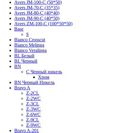
Avers JМ-100-С (50*50)
Avers JМ-70-С (35*35)
Avers JМ-80-С (40*40)
Avers JМ-90-С (40*50)
Avers ZM-100-С (100*50*50)
Base
S
Bianco Crosscut
Bianco Melinga
Bianco Veralinga
BL Белый
BL Черный
BN
C Черный никель
Хром
BN Черный Никель
Bravo A
Z-2CL
Z-2WC
Z-3CL
Z-3WC
Z-6WC
Z-9CL
Z-9WC
Bravo A-201