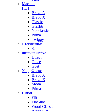
Массив
ПЭТ
Bravo A
Bravo X
Classic
Graffiti
Neoclassic
Prima
Twiggy
Стеклянные
Sauna
Финиш Флекс
Direct
Glace
Gost
Хард Флекс
Bravo A
Bravo X
Moda
Prima
Шпон
Elit
Fine-line
Wood Classic
Wood Flat