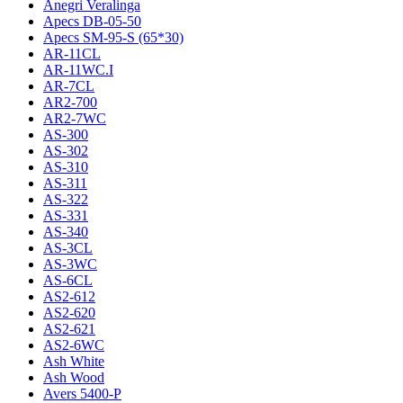
Anegri Veralinga
Apecs DB-05-50
Apecs SM-95-S (65*30)
AR-11CL
AR-11WC.I
AR-7CL
AR2-700
AR2-7WC
AS-300
AS-302
AS-310
AS-311
AS-322
AS-331
AS-340
AS-3CL
AS-3WC
AS-6CL
AS2-612
AS2-620
AS2-621
AS2-6WC
Ash White
Ash Wood
Avers 5400-P