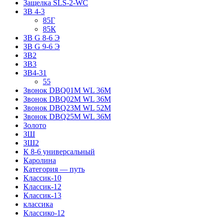
Защелка SLS-2-WC
ЗВ 4-3
85Г
85К
ЗВ G 8-6 Э
ЗВ G 9-6 Э
ЗВ2
ЗВ3
ЗВ4-31
55
Звонок DBQ01M WL 36M
Звонок DBQ02M WL 36M
Звонок DBQ23M WL 52M
Звонок DBQ25M WL 36M
Золото
ЗШ
ЗШ2
К 8-6 универсальный
Каролина
Категория — путь
Классик-10
Классик-12
Классик-13
классика
Классико-12