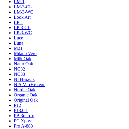
LM-1
LM-3-CL
LM-3-WC
Look Art
LP-1
LP-3-CL
LP-3-WC
Luce
Luna
M21
Milano Vero
Milk Oak
Natur Oak
NC32
NC33
NI Никель
NIS МатНикель
Nordic Oak
Organic Oak
Original Oak
P12
P13.0.1
PB Золото
PC Хром
Pro A-888