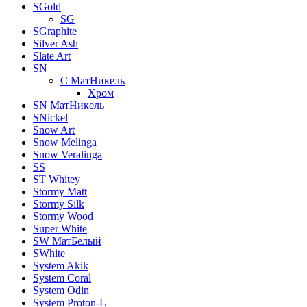
SGold
SG
SGraphite
Silver Ash
Slate Art
SN
C МатНикель
Хром
SN МатНикель
SNickel
Snow Art
Snow Melinga
Snow Veralinga
SS
ST Whitey
Stormy Matt
Stormy Silk
Stormy Wood
Super White
SW МатБелый
SWhite
System Akik
System Coral
System Odin
System Proton-L