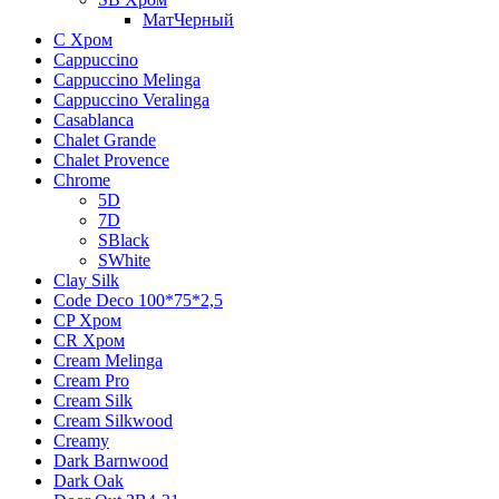
МатЧерный
C Хром
Cappuccino
Cappuccino Melinga
Cappuccino Veralinga
Casablanca
Chalet Grande
Chalet Provence
Chrome
5D
7D
SBlack
SWhite
Clay Silk
Code Deco 100*75*2,5
CP Хром
CR Хром
Cream Melinga
Cream Pro
Cream Silk
Cream Silkwood
Creamy
Dark Barnwood
Dark Oak