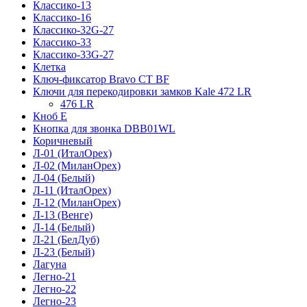
Классико-13
Классико-16
Классико-32G-27
Классико-33
Классико-33G-27
Клетка
Ключ-фиксатор Bravo СТ BF
Ключи для перекодировки замков Kale 472 LR
476 LR
Кноб Е
Кнопка для звонка DBB01WL
Коричневый
Л-01 (ИталОрех)
Л-02 (МиланОрех)
Л-04 (Белый)
Л-11 (ИталОрех)
Л-12 (МиланОрех)
Л-13 (Венге)
Л-14 (Белый)
Л-21 (БелДуб)
Л-23 (Белый)
Лагуна
Легно-21
Легно-22
Легно-23