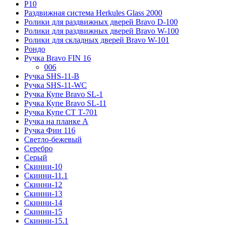
Р10
Раздвижная система Herkules Glass 2000
Ролики для раздвижных дверей Bravo D-100
Ролики для раздвижных дверей Bravo W-100
Ролики для складных дверей Bravo W-101
Рондо
Ручка Bravo FIN 16
006
Ручка SHS-11-B
Ручка SHS-11-WC
Ручка Купе Bravo SL-1
Ручка Купе Bravo SL-11
Ручка Купе СТ Т-701
Ручка на планке А
Ручка Фин 116
Светло-бежевый
Серебро
Серый
Скинни-10
Скинни-11.1
Скинни-12
Скинни-13
Скинни-14
Скинни-15
Скинни-15.1