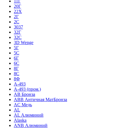
11Г
20Г
22Х
2Г
2С
3037
32Г
32С
3D Wenge
5Г
5С
6Г
6С
8Г
8С
8Ф
A-493
A-493 (пром.)
AB Бронза
ABB Античная МатБронза
AC Медь
AL
AL Алюминий
Alaska
ANB Алюминий