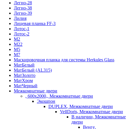
Легно-28
Легно-38
Легно-39
Лилия
Лицевая планка FF-3
Лотос-1
Лотос-2
М2
М22
М5
М7
Маскировочная планка для системы Herkules Glass
МатБелый
МатБелый (AL315)
МатЗолото
МатХром
МатЧерный
Межкомнатные двери
, 600х2000,, Межкомнатные двери
Экошпон
DUPLEX, Межкомнатные двери
VellDoris, Межкомнатные двери
В наличии, Межкомнатные
двери
Венге,