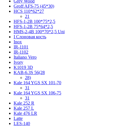
Grey Wood
Groff AFS-75 (45*30)
HCS 110*62*27
21
HFS-1-2B 100*75*2,5
HFS-1-2B 75*64*2,5
HMS-2-4B 100*70*2,5 Uni
I Слоновая кость
Inox
IR-1101
IR-1102
Italiano Vero
Ivory
K1019 3D
KAB-6.3S 56(28
28)
Kale 164 YGS SX 101-70
31
Kale 164 YGS SX 106-75
31
Kale 252 R
Kale 257 L
Kale 476 LR
Latte
LES-140