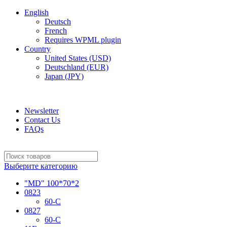
English
Deutsch
French
Requires WPML plugin
Country
United States (USD)
Deutschland (EUR)
Japan (JPY)
ADD ANYTHING HERE OR JUST REMOVE IT…
Newsletter
Contact Us
FAQs
Выберите категорию
"MD" 100*70*2
0823
60-C
0827
60-C