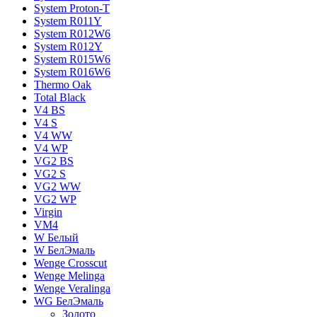
System Proton-T
System R011Y
System R012W6
System R012Y
System R015W6
System R016W6
Thermo Oak
Total Black
V4 BS
V4 S
V4 WW
V4 WР
VG2 BS
VG2 S
VG2 WW
VG2 WР
Virgin
VM4
W Белый
W БелЭмаль
Wenge Crosscut
Wenge Melinga
Wenge Veralinga
WG БелЭмаль
Золото