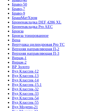
Браво-50
Браво-7
Браво-9
БрашМатХром
Броненакладка DEF 4286 XL
Броненакладка Pro AEC
Бронза
Бронза тонированное
Вена
Вертушка цилиндровая Pro TC
Верхняя направляющая П-2
Верхняя направляющая П-3
Вираж-1
Вираж-2
ВР Золото
Вуд Классик-12
Вуд Классик-13
Вуд Классик-14
Вуд Классик-15.1
Вуд Классик-32
Вуд Классик-33
Вуд Классик-54
Вуд Классик-55
Вуд Модерн-21