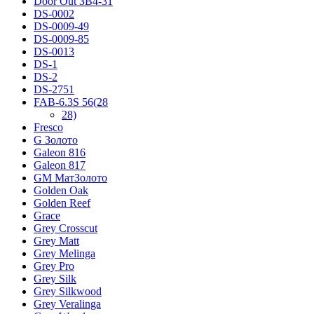
Door Out ЗВ4-31
DS-0002
DS-0009-49
DS-0009-85
DS-0013
DS-1
DS-2
DS-2751
FAB-6.3S 56(28
28)
Fresco
G Золото
Galeon 816
Galeon 817
GM МатЗолото
Golden Oak
Golden Reef
Grace
Grey Crosscut
Grey Matt
Grey Melinga
Grey Pro
Grey Silk
Grey Silkwood
Grey Veralinga