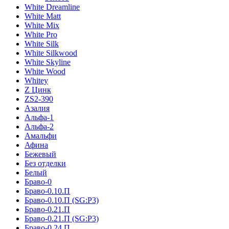
White Dreamline
White Matt
White Mix
White Pro
White Silk
White Silkwood
White Skyline
White Wood
Whitey
Z Цинк
ZS2-390
Азалия
Альфа-1
Альфа-2
Амальфи
Афина
Бежевый
Без отделки
Белый
Браво-0
Браво-0.10.П
Браво-0.10.П (SG:P3)
Браво-0.21.П
Браво-0.21.П (SG:P3)
Браво-0.24.П