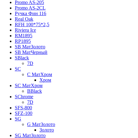
Promo AS-205
Promo AS-2CL
Pучка Фин 116
Real Oak
RFH 100*75*2,5
Riviera Ice
RM1895
RP1895
SB МатЗолото
SB МатЧерный
SBlack
7D
SC
C МатХром
Хром
SC МатХром
BBlack
SChrome
7D
SFS-800
SFZ-100
SG
G МатЗолото
Золото
SG МатЗолото