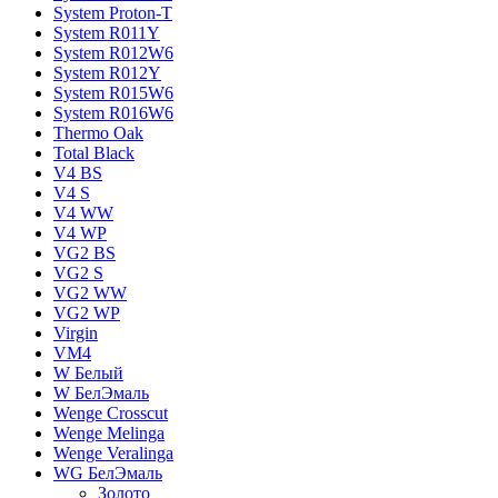
System Proton-T
System R011Y
System R012W6
System R012Y
System R015W6
System R016W6
Thermo Oak
Total Black
V4 BS
V4 S
V4 WW
V4 WР
VG2 BS
VG2 S
VG2 WW
VG2 WР
Virgin
VM4
W Белый
W БелЭмаль
Wenge Crosscut
Wenge Melinga
Wenge Veralinga
WG БелЭмаль
Золото