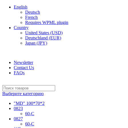
English
Deutsch
French
Requires WPML plugin
Country
United States (USD)
Deutschland (EUR)
Japan (JPY)
ADD ANYTHING HERE OR JUST REMOVE IT…
Newsletter
Contact Us
FAQs
Выберите категорию
"MD" 100*70*2
0823
60-C
0827
60-C