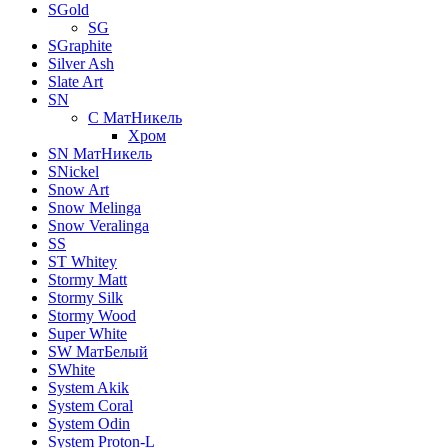
SGold
SG
SGraphite
Silver Ash
Slate Art
SN
C МатНикель
Хром
SN МатНикель
SNickel
Snow Art
Snow Melinga
Snow Veralinga
SS
ST Whitey
Stormy Matt
Stormy Silk
Stormy Wood
Super White
SW МатБелый
SWhite
System Akik
System Coral
System Odin
System Proton-L