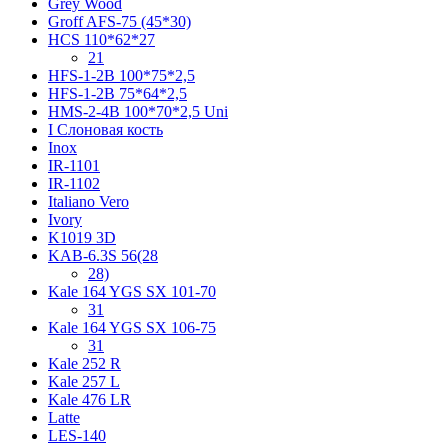
Grey Wood
Groff AFS-75 (45*30)
HCS 110*62*27
21
HFS-1-2B 100*75*2,5
HFS-1-2B 75*64*2,5
HMS-2-4B 100*70*2,5 Uni
I Слоновая кость
Inox
IR-1101
IR-1102
Italiano Vero
Ivory
K1019 3D
KAB-6.3S 56(28
28)
Kale 164 YGS SX 101-70
31
Kale 164 YGS SX 106-75
31
Kale 252 R
Kale 257 L
Kale 476 LR
Latte
LES-140