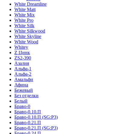
White Dreamline
White Matt
White Mix
White Pro
White Silk
White Silkwood
White Skyline
White Wood
Whitey
Z Цинк
ZS2-390
Азалия
Альфа-1
Альфа-2
Амальфи
Афина
Бежевый
Без отделки
Белый
Браво-0
Браво-0.10.П
Браво-0.10.П (SG:P3)
Браво-0.21.П
Браво-0.21.П (SG:P3)
Браво-0.24.П