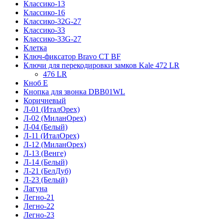
Классико-13
Классико-16
Классико-32G-27
Классико-33
Классико-33G-27
Клетка
Ключ-фиксатор Bravo СТ BF
Ключи для перекодировки замков Kale 472 LR
476 LR
Кноб Е
Кнопка для звонка DBB01WL
Коричневый
Л-01 (ИталОрех)
Л-02 (МиланОрех)
Л-04 (Белый)
Л-11 (ИталОрех)
Л-12 (МиланОрех)
Л-13 (Венге)
Л-14 (Белый)
Л-21 (БелДуб)
Л-23 (Белый)
Лагуна
Легно-21
Легно-22
Легно-23