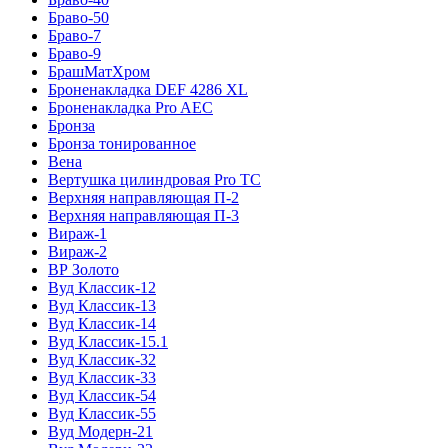
Браво-50
Браво-7
Браво-9
БрашМатХром
Броненакладка DEF 4286 XL
Броненакладка Pro AEC
Бронза
Бронза тонированное
Вена
Вертушка цилиндровая Pro TC
Верхняя направляющая П-2
Верхняя направляющая П-3
Вираж-1
Вираж-2
ВР Золото
Вуд Классик-12
Вуд Классик-13
Вуд Классик-14
Вуд Классик-15.1
Вуд Классик-32
Вуд Классик-33
Вуд Классик-54
Вуд Классик-55
Вуд Модерн-21