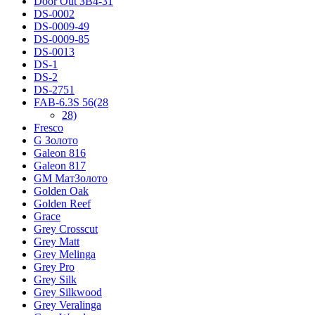
Door Out ЗВ4-31
DS-0002
DS-0009-49
DS-0009-85
DS-0013
DS-1
DS-2
DS-2751
FAB-6.3S 56(28
28)
Fresco
G Золото
Galeon 816
Galeon 817
GM МатЗолото
Golden Oak
Golden Reef
Grace
Grey Crosscut
Grey Matt
Grey Melinga
Grey Pro
Grey Silk
Grey Silkwood
Grey Veralinga