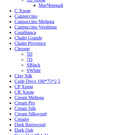
МатЧерный
C Хром
Cappuccino
Cappuccino Melinga
Cappuccino Veralinga
Casablanca
Chalet Grande
Chalet Provence
Chrome
5D
7D
SBlack
SWhite
Clay Silk
Code Deco 100*75*2,5
CP Хром
CR Хром
Cream Melinga
Cream Pro
Cream Silk
Cream Silkwood
Creamy
Dark Barnwood
Dark Oak