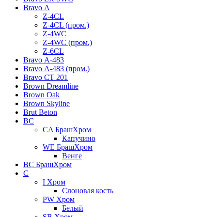
Bravo А
Z-4CL
Z-4CL (пром.)
Z-4WC
Z-4WC (пром.)
Z-6CL
Bravo А-483
Bravo А-483 (пром.)
Bravo СТ 201
Brown Dreamline
Brown Oak
Brown Skyline
Brut Beton
BС
CA БрашХром
Капучино
WE БрашХром
Венге
BС БрашХром
C
I Хром
Слоновая кость
PW Хром
Белый
SB Хром