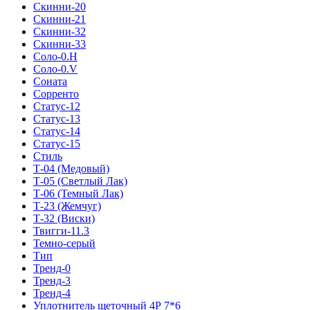
Скинни-20
Скинни-21
Скинни-32
Скинни-33
Соло-0.H
Соло-0.V
Соната
Сорренто
Статус-12
Статус-13
Статус-14
Статус-15
Стиль
Т-04 (Медовый)
Т-05 (Светлый Лак)
Т-06 (Темный Лак)
Т-23 (Жемчуг)
Т-32 (Виски)
Твигги-11.3
Темно-серый
Тип
Тренд-0
Тренд-3
Тренд-4
Уплотнитель щеточный 4Р 7*6