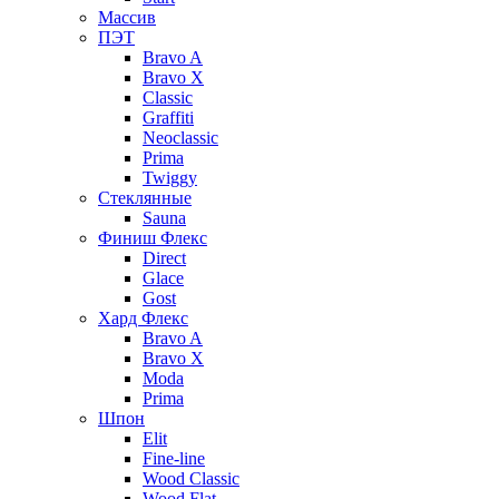
Массив
ПЭТ
Bravo A
Bravo X
Classic
Graffiti
Neoclassic
Prima
Twiggy
Стеклянные
Sauna
Финиш Флекс
Direct
Glace
Gost
Хард Флекс
Bravo A
Bravo X
Moda
Prima
Шпон
Elit
Fine-line
Wood Classic
Wood Flat