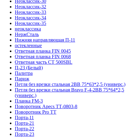
Неоклассик-30
Неоклассик-32
Неоклассик-33
Неоклассик-34
Неоклассик-35
неоклассика
НержСталь
Нижняя направляющая П-11
остекленные
Ответная планка FIN 0045
Ответная планка FIN 0068
Ответная часть СТ 500SBL
П-23 (Белый)
Палитра
Париж
Петля без врезки стальная 2ВВ 75*63*2,5 (универс.)
Петля без врезки стальная Bravo F-4-2BB 75*64*2,5
(универс.)
Планка FM-3
Поворотник Apecs ТТ-0803-8
Поворотник Pro TT
Порта-11
Порта-21
Порта-22
Порта-23