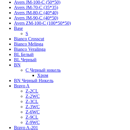
Avers JМ-100-С (50*50)
Avers JМ-70-С (35*35)
Avers JМ-80-С (40*40)
Avers JМ-90-С (40*50)
Avers ZM-100-С (100*50*50)
Base
S
Bianco Crosscut
Bianco Melinga
Bianco Veralinga
BL Белый
BL Черный
BN
C Черный никель
Хром
BN Черный Никель
Bravo A
Z-2CL
Z-2WC
Z-3CL
Z-3WC
Z-6WC
Z-9CL
Z-9WC
Bravo A-201