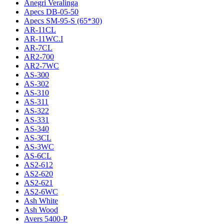
Anegri Veralinga
Apecs DB-05-50
Apecs SM-95-S (65*30)
AR-11CL
AR-11WC.I
AR-7CL
AR2-700
AR2-7WC
AS-300
AS-302
AS-310
AS-311
AS-322
AS-331
AS-340
AS-3CL
AS-3WC
AS-6CL
AS2-612
AS2-620
AS2-621
AS2-6WC
Ash White
Ash Wood
Avers 5400-P