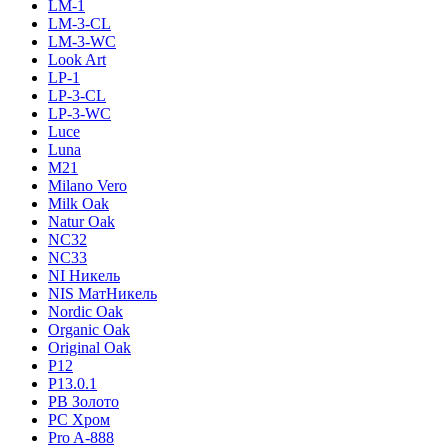
LM-1
LM-3-CL
LM-3-WC
Look Art
LP-1
LP-3-CL
LP-3-WC
Luce
Luna
M21
Milano Vero
Milk Oak
Natur Oak
NC32
NC33
NI Никель
NIS МатНикель
Nordic Oak
Organic Oak
Original Oak
P12
P13.0.1
PB Золото
PC Хром
Pro A-888