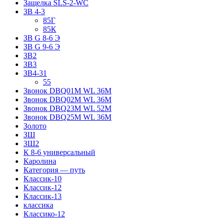
Защелка SLS-2-WC
ЗВ 4-3
85Г
85К
ЗВ G 8-6 Э
ЗВ G 9-6 Э
ЗВ2
ЗВ3
ЗВ4-31
55
Звонок DBQ01M WL 36M
Звонок DBQ02M WL 36M
Звонок DBQ23M WL 52M
Звонок DBQ25M WL 36M
Золото
ЗШ
ЗШ2
К 8-6 универсальный
Каролина
Категория — путь
Классик-10
Классик-12
Классик-13
классика
Классико-12