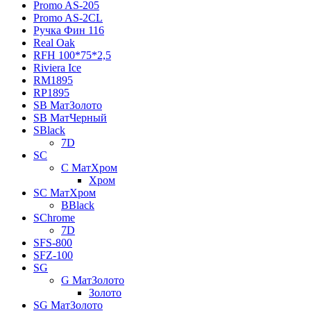
Promo AS-205
Promo AS-2CL
Pучка Фин 116
Real Oak
RFH 100*75*2,5
Riviera Ice
RM1895
RP1895
SB МатЗолото
SB МатЧерный
SBlack
7D
SC
C МатХром
Хром
SC МатХром
BBlack
SChrome
7D
SFS-800
SFZ-100
SG
G МатЗолото
Золото
SG МатЗолото