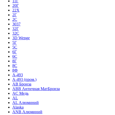
11Г
20Г
22Х
2Г
2С
3037
32Г
32С
3D Wenge
5Г
5С
6Г
6С
8Г
8С
8Ф
A-493
A-493 (пром.)
AB Бронза
ABB Античная МатБронза
AC Медь
AL
AL Алюминий
Alaska
ANB Алюминий