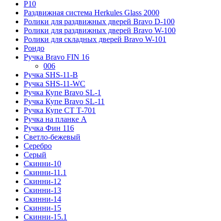
Р10
Раздвижная система Herkules Glass 2000
Ролики для раздвижных дверей Bravo D-100
Ролики для раздвижных дверей Bravo W-100
Ролики для складных дверей Bravo W-101
Рондо
Ручка Bravo FIN 16
006
Ручка SHS-11-B
Ручка SHS-11-WC
Ручка Купе Bravo SL-1
Ручка Купе Bravo SL-11
Ручка Купе СТ Т-701
Ручка на планке А
Ручка Фин 116
Светло-бежевый
Серебро
Серый
Скинни-10
Скинни-11.1
Скинни-12
Скинни-13
Скинни-14
Скинни-15
Скинни-15.1