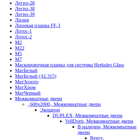
Легно-28
Легно-38
Легно-39
Лилия
Лицевая планка FF-3
Лотос-1
Лотос-2
М2
М22
М5
М7
Маскировочная планка для системы Herkules Glass
МатБелый
МатБелый (AL315)
МатЗолото
МатХром
МатЧерный
Межкомнатные двери
, 600х2000,, Межкомнатные двери
Экошпон
DUPLEX, Межкомнатные двери
VellDoris, Межкомнатные двери
В наличии, Межкомнатные
двери
Венге,