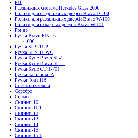
Р10
Раздвижная система Herkules Glass 2000
Ролики для раздвижных дверей Bravo D-100
Ролики для раздвижных дверей Bravo W-100
Ролики для складных дверей Bravo W-101
Рондо
Ручка Bravo FIN 16
006
Ручка SHS-11-B
Ручка SHS-11-WC
Ручка Купе Bravo SL-1
Ручка Купе Bravo SL-11
Ручка Купе СТ Т-701
Ручка на планке А
Ручка Фин 116
Светло-бежевый
Серебро
Серый
Скинни-10
Скинни-11.1
Скинни-12
Скинни-13
Скинни-14
Скинни-15
Скинни-15.1