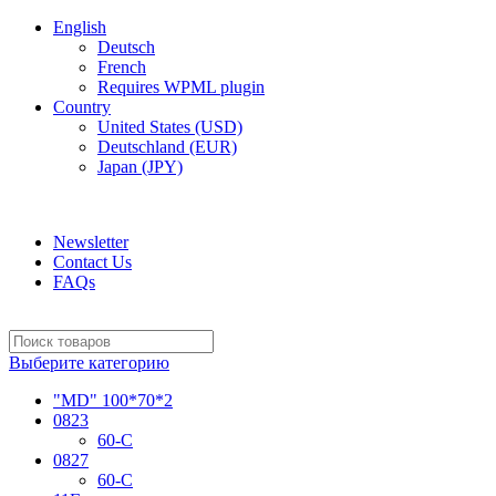
English
Deutsch
French
Requires WPML plugin
Country
United States (USD)
Deutschland (EUR)
Japan (JPY)
ADD ANYTHING HERE OR JUST REMOVE IT…
Newsletter
Contact Us
FAQs
Выберите категорию
"MD" 100*70*2
0823
60-C
0827
60-C