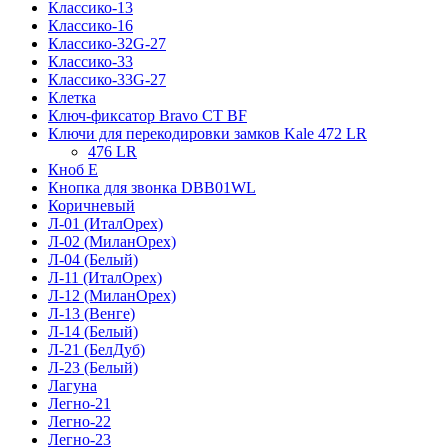
Классико-13
Классико-16
Классико-32G-27
Классико-33
Классико-33G-27
Клетка
Ключ-фиксатор Bravo СТ BF
Ключи для перекодировки замков Kale 472 LR
476 LR
Кноб Е
Кнопка для звонка DBB01WL
Коричневый
Л-01 (ИталОрех)
Л-02 (МиланОрех)
Л-04 (Белый)
Л-11 (ИталОрех)
Л-12 (МиланОрех)
Л-13 (Венге)
Л-14 (Белый)
Л-21 (БелДуб)
Л-23 (Белый)
Лагуна
Легно-21
Легно-22
Легно-23