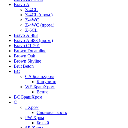
Bravo А
Z-4CL
Z-4CL (пром.)
Z-4WC
Z-4WC (пром.)
Z-6CL
Bravo А-483
Bravo А-483 (пром.)
Bravo СТ 201
Brown Dreamline
Brown Oak
Brown Skyline
Brut Beton
BС
CA БрашХром
Капучино
WE БрашХром
Венге
BС БрашХром
C
I Хром
Слоновая кость
PW Хром
Белый
SB Хром