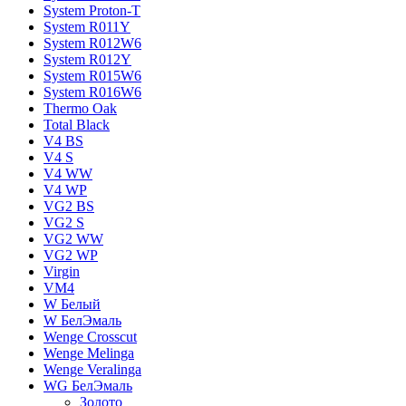
System Proton-T
System R011Y
System R012W6
System R012Y
System R015W6
System R016W6
Thermo Oak
Total Black
V4 BS
V4 S
V4 WW
V4 WР
VG2 BS
VG2 S
VG2 WW
VG2 WР
Virgin
VM4
W Белый
W БелЭмаль
Wenge Crosscut
Wenge Melinga
Wenge Veralinga
WG БелЭмаль
Золото