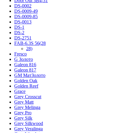
Door Out ЗВ4-31
DS-0002
DS-0009-49
DS-0009-85
DS-0013
DS-1
DS-2
DS-2751
FAB-6.3S 56(28
28)
Fresco
G Золото
Galeon 816
Galeon 817
GM МатЗолото
Golden Oak
Golden Reef
Grace
Grey Crosscut
Grey Matt
Grey Melinga
Grey Pro
Grey Silk
Grey Silkwood
Grey Veralinga