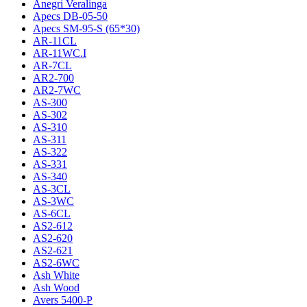
Anegri Veralinga
Apecs DB-05-50
Apecs SM-95-S (65*30)
AR-11CL
AR-11WC.I
AR-7CL
AR2-700
AR2-7WC
AS-300
AS-302
AS-310
AS-311
AS-322
AS-331
AS-340
AS-3CL
AS-3WC
AS-6CL
AS2-612
AS2-620
AS2-621
AS2-6WC
Ash White
Ash Wood
Avers 5400-P