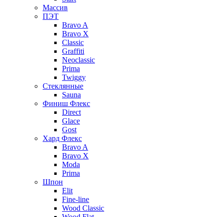
Массив
ПЭТ
Bravo A
Bravo X
Classic
Graffiti
Neoclassic
Prima
Twiggy
Стеклянные
Sauna
Финиш Флекс
Direct
Glace
Gost
Хард Флекс
Bravo A
Bravo X
Moda
Prima
Шпон
Elit
Fine-line
Wood Classic
Wood Flat