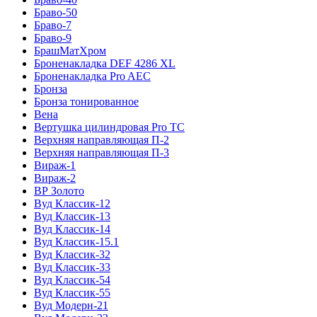
Браво-50
Браво-7
Браво-9
БрашМатХром
Броненакладка DEF 4286 XL
Броненакладка Pro AEC
Бронза
Бронза тонированное
Вена
Вертушка цилиндровая Pro TC
Верхняя направляющая П-2
Верхняя направляющая П-3
Вираж-1
Вираж-2
ВР Золото
Вуд Классик-12
Вуд Классик-13
Вуд Классик-14
Вуд Классик-15.1
Вуд Классик-32
Вуд Классик-33
Вуд Классик-54
Вуд Классик-55
Вуд Модерн-21