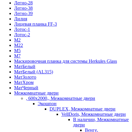
Легно-28
Легно-38
Легно-39
Лилия
Лицевая планка FF-3
Лотос-1
Лотос-2
М2
М22
М5
М7
Маскировочная планка для системы Herkules Glass
МатБелый
МатБелый (AL315)
МатЗолото
МатХром
МатЧерный
Межкомнатные двери
, 600х2000,, Межкомнатные двери
Экошпон
DUPLEX, Межкомнатные двери
VellDoris, Межкомнатные двери
В наличии, Межкомнатные
двери
Венге,