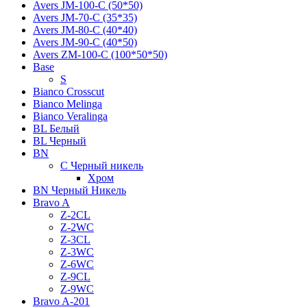
Avers JМ-100-С (50*50)
Avers JМ-70-С (35*35)
Avers JМ-80-С (40*40)
Avers JМ-90-С (40*50)
Avers ZM-100-С (100*50*50)
Base
S
Bianco Crosscut
Bianco Melinga
Bianco Veralinga
BL Белый
BL Черный
BN
C Черный никель
Хром
BN Черный Никель
Bravo A
Z-2CL
Z-2WC
Z-3CL
Z-3WC
Z-6WC
Z-9CL
Z-9WC
Bravo A-201