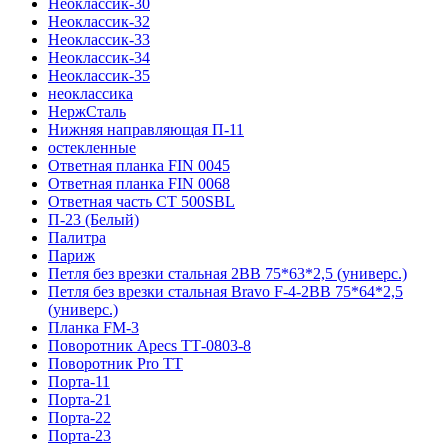
Неоклассик-30
Неоклассик-32
Неоклассик-33
Неоклассик-34
Неоклассик-35
неоклассика
НержСталь
Нижняя направляющая П-11
остекленные
Ответная планка FIN 0045
Ответная планка FIN 0068
Ответная часть СТ 500SBL
П-23 (Белый)
Палитра
Париж
Петля без врезки стальная 2ВВ 75*63*2,5 (универс.)
Петля без врезки стальная Bravo F-4-2BB 75*64*2,5
(универс.)
Планка FM-3
Поворотник Apecs ТТ-0803-8
Поворотник Pro TT
Порта-11
Порта-21
Порта-22
Порта-23