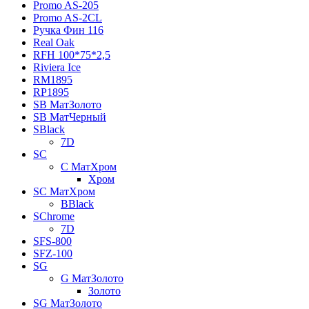
Promo AS-205
Promo AS-2CL
Pучка Фин 116
Real Oak
RFH 100*75*2,5
Riviera Ice
RM1895
RP1895
SB МатЗолото
SB МатЧерный
SBlack
7D
SC
C МатХром
Хром
SC МатХром
BBlack
SChrome
7D
SFS-800
SFZ-100
SG
G МатЗолото
Золото
SG МатЗолото