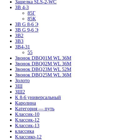
Защелка SLS-2-WC
ЗВ 4-3
85Г
85К
ЗВ G 8-6 Э
ЗВ G 9-6 Э
ЗВ2
ЗВ3
ЗВ4-31
55
Звонок DBQ01M WL 36M
Звонок DBQ02M WL 36M
Звонок DBQ23M WL 52M
Звонок DBQ25M WL 36M
Золото
ЗШ
ЗШ2
К 8-6 универсальный
Каролина
Категория — путь
Классик-10
Классик-12
Классик-13
классика
Классико-12