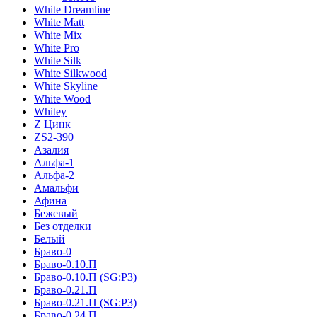
White Dreamline
White Matt
White Mix
White Pro
White Silk
White Silkwood
White Skyline
White Wood
Whitey
Z Цинк
ZS2-390
Азалия
Альфа-1
Альфа-2
Амальфи
Афина
Бежевый
Без отделки
Белый
Браво-0
Браво-0.10.П
Браво-0.10.П (SG:P3)
Браво-0.21.П
Браво-0.21.П (SG:P3)
Браво-0.24.П