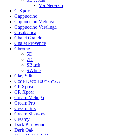
МатЧерный
C Хром
Cappuccino
Cappuccino Melinga
Cappuccino Veralinga
Casablanca
Chalet Grande
Chalet Provence
Chrome
5D
7D
SBlack
SWhite
Clay Silk
Code Deco 100*75*2,5
CP Хром
CR Хром
Cream Melinga
Cream Pro
Cream Silk
Cream Silkwood
Creamy
Dark Barnwood
Dark Oak