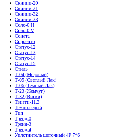
Скинни-20
Скинни-21
Скинни-32
Скинни-33
Соло-0.H
Соло-0.V
Соната
Сорренто
Статус-12
Статус-13
Статус-14
Статус-15
Стиль
Т-04 (Медовый)
Т-05 (Светлый Лак)
Т-06 (Темный Лак)
Т-23 (Жемчуг)
Т-32 (Виски)
Твигги-11.3
Темно-серый
Тип
Тренд-0
Тренд-3
Тренд-4
Уплотнитель щеточный 4Р 7*6