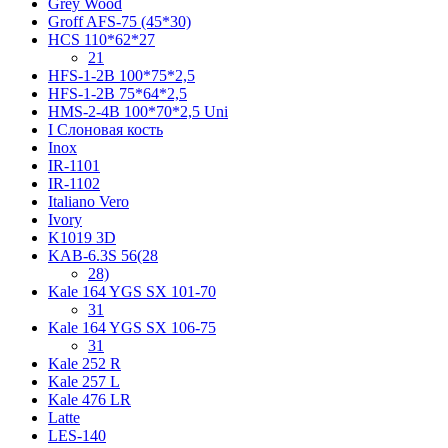
Grey Wood
Groff AFS-75 (45*30)
HCS 110*62*27
21
HFS-1-2B 100*75*2,5
HFS-1-2B 75*64*2,5
HMS-2-4B 100*70*2,5 Uni
I Слоновая кость
Inox
IR-1101
IR-1102
Italiano Vero
Ivory
K1019 3D
KAB-6.3S 56(28
28)
Kale 164 YGS SX 101-70
31
Kale 164 YGS SX 106-75
31
Kale 252 R
Kale 257 L
Kale 476 LR
Latte
LES-140