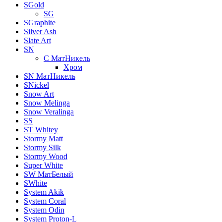
SGold
SG
SGraphite
Silver Ash
Slate Art
SN
C МатНикель
Хром
SN МатНикель
SNickel
Snow Art
Snow Melinga
Snow Veralinga
SS
ST Whitey
Stormy Matt
Stormy Silk
Stormy Wood
Super White
SW МатБелый
SWhite
System Akik
System Coral
System Odin
System Proton-L