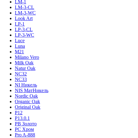
LM-1
LM-3-CL
LM-3-WC
Look Art
LP-1
LP-3-CL
LP-3-WC
Luce
Luna
M21
Milano Vero
Milk Oak
Natur Oak
NC32
NC33
NI Никель
NIS МатНикель
Nordic Oak
Organic Oak
Original Oak
P12
P13.0.1
PB Золото
PC Хром
Pro A-888