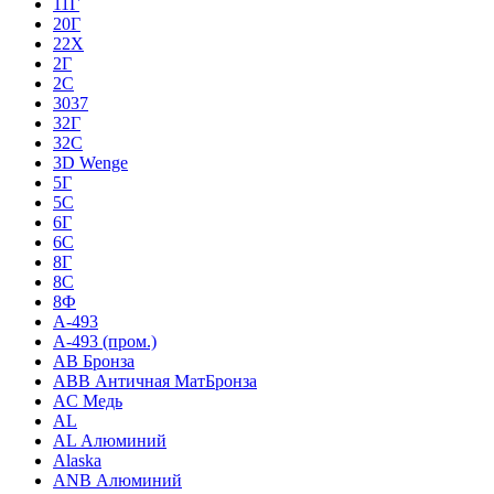
11Г
20Г
22Х
2Г
2С
3037
32Г
32С
3D Wenge
5Г
5С
6Г
6С
8Г
8С
8Ф
A-493
A-493 (пром.)
AB Бронза
ABB Античная МатБронза
AC Медь
AL
AL Алюминий
Alaska
ANB Алюминий