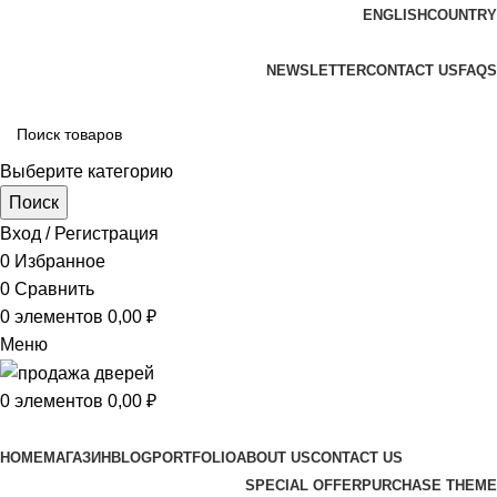
ENGLISH
COUNTRY
ADD ANYTHING HERE OR JUST REMOVE IT…
NEWSLETTER
CONTACT US
FAQS
Выберите категорию
Поиск
Вход / Регистрация
0
Избранное
0
Сравнить
0
элементов
0,00
₽
Меню
0
элементов
0,00
₽
Просмотр категорий
HOME
МАГАЗИН
BLOG
PORTFOLIO
ABOUT US
CONTACT US
SPECIAL OFFER
PURCHASE THEME