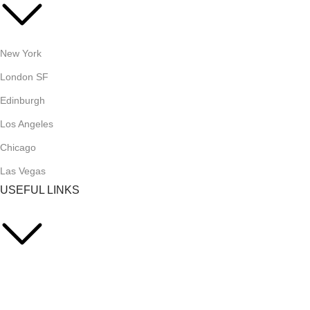
New York
London SF
Edinburgh
Los Angeles
Chicago
Las Vegas
USEFUL LINKS
Privacy Policy
Returns