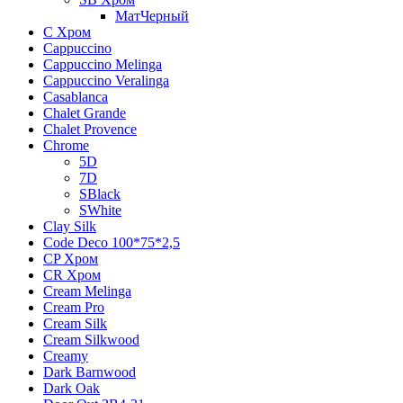
МатЧерный
C Хром
Cappuccino
Cappuccino Melinga
Cappuccino Veralinga
Casablanca
Chalet Grande
Chalet Provence
Chrome
5D
7D
SBlack
SWhite
Clay Silk
Code Deco 100*75*2,5
CP Хром
CR Хром
Cream Melinga
Cream Pro
Cream Silk
Cream Silkwood
Creamy
Dark Barnwood
Dark Oak