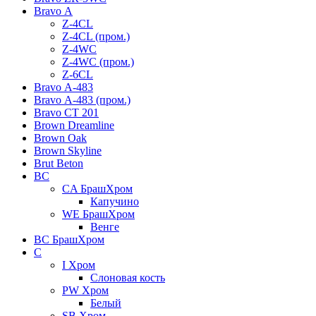
Bravo А
Z-4CL
Z-4CL (пром.)
Z-4WC
Z-4WC (пром.)
Z-6CL
Bravo А-483
Bravo А-483 (пром.)
Bravo СТ 201
Brown Dreamline
Brown Oak
Brown Skyline
Brut Beton
BС
CA БрашХром
Капучино
WE БрашХром
Венге
BС БрашХром
C
I Хром
Слоновая кость
PW Хром
Белый
SB Хром