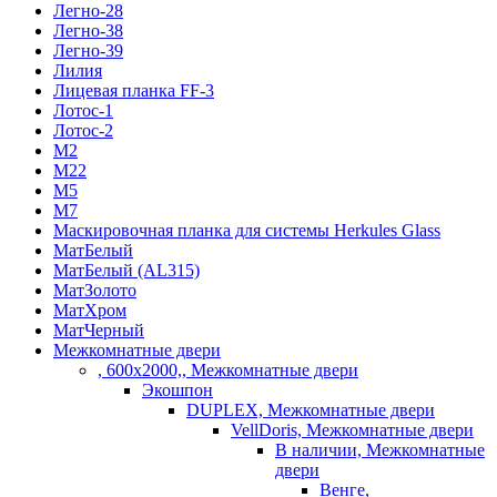
Легно-28
Легно-38
Легно-39
Лилия
Лицевая планка FF-3
Лотос-1
Лотос-2
М2
М22
М5
М7
Маскировочная планка для системы Herkules Glass
МатБелый
МатБелый (AL315)
МатЗолото
МатХром
МатЧерный
Межкомнатные двери
, 600х2000,, Межкомнатные двери
Экошпон
DUPLEX, Межкомнатные двери
VellDoris, Межкомнатные двери
В наличии, Межкомнатные
двери
Венге,