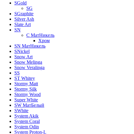
SGold
SG
SGraphite
Silver Ash
Slate Art
SN
C МатНикель
Хром
SN МатНикель
SNickel
Snow Art
Snow Melinga
Snow Veralinga
SS
ST Whitey
Stormy Matt
Stormy Silk
Stormy Wood
Super White
SW МатБелый
SWhite
System Akik
System Coral
System Odin
System Proton-L