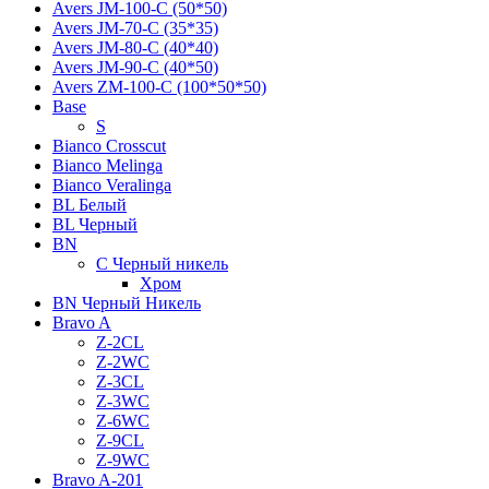
Avers JМ-100-С (50*50)
Avers JМ-70-С (35*35)
Avers JМ-80-С (40*40)
Avers JМ-90-С (40*50)
Avers ZM-100-С (100*50*50)
Base
S
Bianco Crosscut
Bianco Melinga
Bianco Veralinga
BL Белый
BL Черный
BN
C Черный никель
Хром
BN Черный Никель
Bravo A
Z-2CL
Z-2WC
Z-3CL
Z-3WC
Z-6WC
Z-9CL
Z-9WC
Bravo A-201