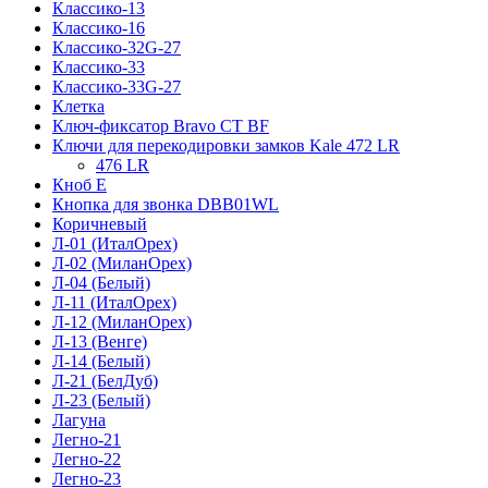
Классико-13
Классико-16
Классико-32G-27
Классико-33
Классико-33G-27
Клетка
Ключ-фиксатор Bravo СТ BF
Ключи для перекодировки замков Kale 472 LR
476 LR
Кноб Е
Кнопка для звонка DBB01WL
Коричневый
Л-01 (ИталОрех)
Л-02 (МиланОрех)
Л-04 (Белый)
Л-11 (ИталОрех)
Л-12 (МиланОрех)
Л-13 (Венге)
Л-14 (Белый)
Л-21 (БелДуб)
Л-23 (Белый)
Лагуна
Легно-21
Легно-22
Легно-23