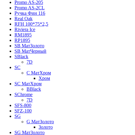
Promo AS-205
Promo AS-2CL
Pучка Фин 116
Real Oak
RFH 100*75*2,5
Riviera Ice
RM1895
RP1895
SB МатЗолото
SB МатЧерный
SBlack
7D
SC
C МатХром
Хром
SC МатХром
BBlack
SChrome
7D
SFS-800
SFZ-100
SG
G МатЗолото
Золото
SG МатЗолото