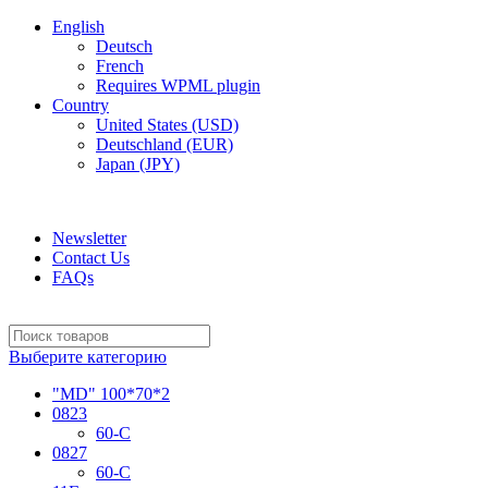
English
Deutsch
French
Requires WPML plugin
Country
United States (USD)
Deutschland (EUR)
Japan (JPY)
ADD ANYTHING HERE OR JUST REMOVE IT…
Newsletter
Contact Us
FAQs
Выберите категорию
"MD" 100*70*2
0823
60-C
0827
60-C