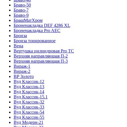
Браво-50
Браво-7
Браво-9
БрашМатХром
Броненакладка DEF 4286 XL
Броненакладка Pro AEC
Бронза
Бронза тонированное
Вена
Вертушка цилиндровая Pro TC
Верхняя направляющая П-2
Верхняя направляющая П-3
Вираж-1
Вираж-2
ВР Золото
Вуд Классик-12
Вуд Классик-13
Вуд Классик-14
Вуд Классик-15.1
Вуд Классик-32
Вуд Классик-33
Вуд Классик-54
Вуд Классик-55
Вуд Модерн-21