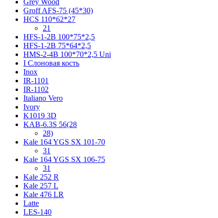
Grey Wood
Groff AFS-75 (45*30)
HCS 110*62*27
21
HFS-1-2B 100*75*2,5
HFS-1-2B 75*64*2,5
HMS-2-4B 100*70*2,5 Uni
I Слоновая кость
Inox
IR-1101
IR-1102
Italiano Vero
Ivory
K1019 3D
KAB-6.3S 56(28
28)
Kale 164 YGS SX 101-70
31
Kale 164 YGS SX 106-75
31
Kale 252 R
Kale 257 L
Kale 476 LR
Latte
LES-140