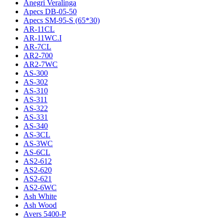
Anegri Veralinga
Apecs DB-05-50
Apecs SM-95-S (65*30)
AR-11CL
AR-11WC.I
AR-7CL
AR2-700
AR2-7WC
AS-300
AS-302
AS-310
AS-311
AS-322
AS-331
AS-340
AS-3CL
AS-3WC
AS-6CL
AS2-612
AS2-620
AS2-621
AS2-6WC
Ash White
Ash Wood
Avers 5400-P