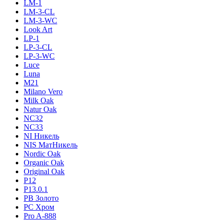
LM-1
LM-3-CL
LM-3-WC
Look Art
LP-1
LP-3-CL
LP-3-WC
Luce
Luna
M21
Milano Vero
Milk Oak
Natur Oak
NC32
NC33
NI Никель
NIS МатНикель
Nordic Oak
Organic Oak
Original Oak
P12
P13.0.1
PB Золото
PC Хром
Pro A-888