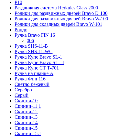
Р10
Раздвижная система Herkules Glass 2000
Ролики для раздвижных дверей Bravo D-100
Ролики для раздвижных дверей Bravo W-100
Ролики для складных дверей Bravo W-101
Рондо
Ручка Bravo FIN 16
006
Ручка SHS-11-B
Ручка SHS-11-WC
Ручка Купе Bravo SL-1
Ручка Купе Bravo SL-11
Ручка Купе СТ Т-701
Ручка на планке А
Ручка Фин 116
Светло-бежевый
Серебро
Серый
Скинни-10
Скинни-11.1
Скинни-12
Скинни-13
Скинни-14
Скинни-15
Скинни-15.1