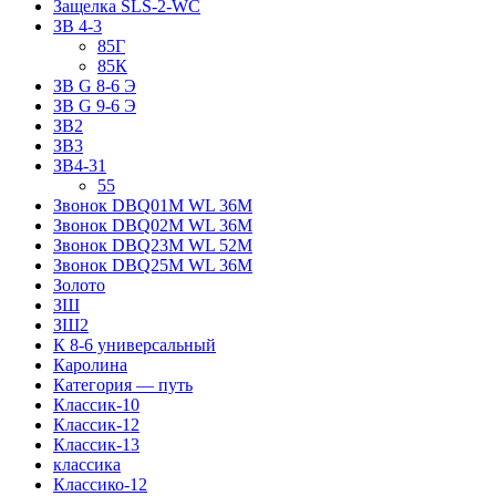
Защелка SLS-2-WC
ЗВ 4-3
85Г
85К
ЗВ G 8-6 Э
ЗВ G 9-6 Э
ЗВ2
ЗВ3
ЗВ4-31
55
Звонок DBQ01M WL 36M
Звонок DBQ02M WL 36M
Звонок DBQ23M WL 52M
Звонок DBQ25M WL 36M
Золото
ЗШ
ЗШ2
К 8-6 универсальный
Каролина
Категория — путь
Классик-10
Классик-12
Классик-13
классика
Классико-12