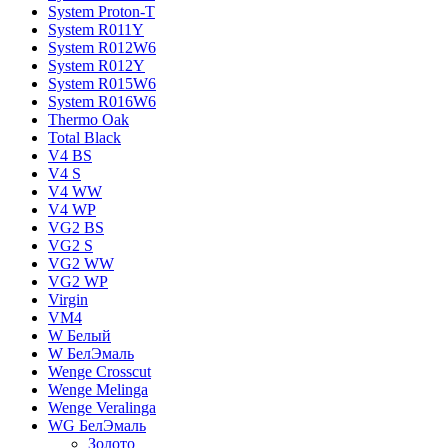
System Proton-T
System R011Y
System R012W6
System R012Y
System R015W6
System R016W6
Thermo Oak
Total Black
V4 BS
V4 S
V4 WW
V4 WР
VG2 BS
VG2 S
VG2 WW
VG2 WР
Virgin
VM4
W Белый
W БелЭмаль
Wenge Crosscut
Wenge Melinga
Wenge Veralinga
WG БелЭмаль
Золото