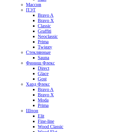
Массив
ПЭТ
Bravo A
Bravo X
Classic
Graffiti
Neoclassic
Prima
Twiggy
Стеклянные
Sauna
Финиш Флекс
Direct
Glace
Gost
Хард Флекс
Bravo A
Bravo X
Moda
Prima
Шпон
Elit
Fine-line
Wood Classic
Wood Flat