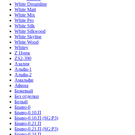
White Dreamline
White Matt
White Mix
White Pro
White Silk
White Silkwood
White Skyline
White Wood
Whitey
Z Цинк
ZS2-390
Азалия
Альфа-1
Альфа-2
Амальфи
Афина
Бежевый
Без отделки
Белый
Браво-0
Браво-0.10.П
Браво-0.10.П (SG:P3)
Браво-0.21.П
Браво-0.21.П (SG:P3)
Браво-0.24.П