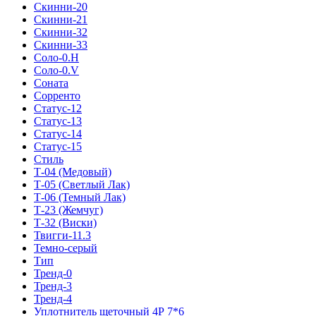
Скинни-20
Скинни-21
Скинни-32
Скинни-33
Соло-0.H
Соло-0.V
Соната
Сорренто
Статус-12
Статус-13
Статус-14
Статус-15
Стиль
Т-04 (Медовый)
Т-05 (Светлый Лак)
Т-06 (Темный Лак)
Т-23 (Жемчуг)
Т-32 (Виски)
Твигги-11.3
Темно-серый
Тип
Тренд-0
Тренд-3
Тренд-4
Уплотнитель щеточный 4Р 7*6