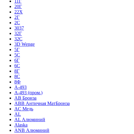
11Г
20Г
22Х
2Г
2С
3037
32Г
32С
3D Wenge
5Г
5С
6Г
6С
8Г
8С
8Ф
A-493
A-493 (пром.)
AB Бронза
ABB Античная МатБронза
AC Медь
AL
AL Алюминий
Alaska
ANB Алюминий