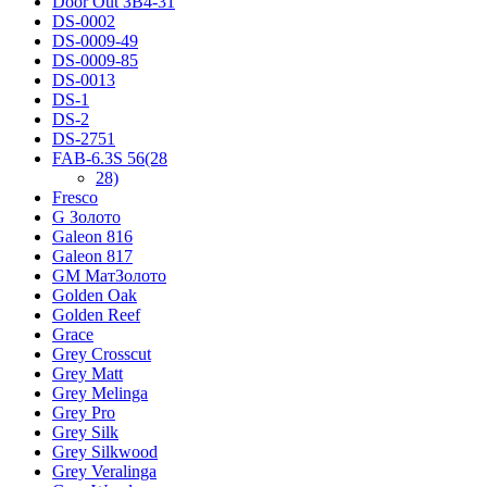
Door Out ЗВ4-31
DS-0002
DS-0009-49
DS-0009-85
DS-0013
DS-1
DS-2
DS-2751
FAB-6.3S 56(28
28)
Fresco
G Золото
Galeon 816
Galeon 817
GM МатЗолото
Golden Oak
Golden Reef
Grace
Grey Crosscut
Grey Matt
Grey Melinga
Grey Pro
Grey Silk
Grey Silkwood
Grey Veralinga