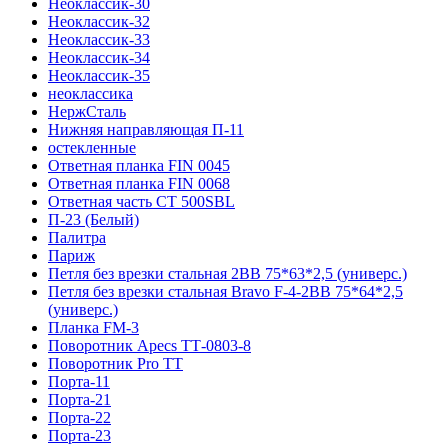
Неоклассик-30
Неоклассик-32
Неоклассик-33
Неоклассик-34
Неоклассик-35
неоклассика
НержСталь
Нижняя направляющая П-11
остекленные
Ответная планка FIN 0045
Ответная планка FIN 0068
Ответная часть СТ 500SBL
П-23 (Белый)
Палитра
Париж
Петля без врезки стальная 2ВВ 75*63*2,5 (универс.)
Петля без врезки стальная Bravo F-4-2BB 75*64*2,5
(универс.)
Планка FM-3
Поворотник Apecs ТТ-0803-8
Поворотник Pro TT
Порта-11
Порта-21
Порта-22
Порта-23