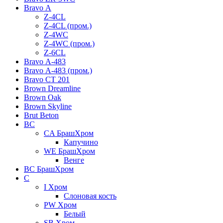
Bravo А
Z-4CL
Z-4CL (пром.)
Z-4WC
Z-4WC (пром.)
Z-6CL
Bravo А-483
Bravo А-483 (пром.)
Bravo СТ 201
Brown Dreamline
Brown Oak
Brown Skyline
Brut Beton
BС
CA БрашХром
Капучино
WE БрашХром
Венге
BС БрашХром
C
I Хром
Слоновая кость
PW Хром
Белый
SB Хром