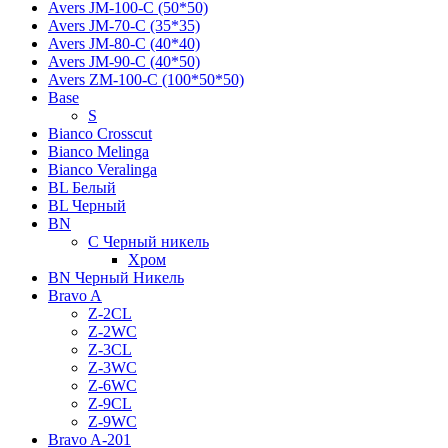
Avers JМ-100-С (50*50)
Avers JМ-70-С (35*35)
Avers JМ-80-С (40*40)
Avers JМ-90-С (40*50)
Avers ZM-100-С (100*50*50)
Base
S
Bianco Crosscut
Bianco Melinga
Bianco Veralinga
BL Белый
BL Черный
BN
C Черный никель
Хром
BN Черный Никель
Bravo A
Z-2CL
Z-2WC
Z-3CL
Z-3WC
Z-6WC
Z-9CL
Z-9WC
Bravo A-201