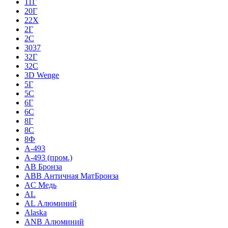
11Г
20Г
22Х
2Г
2С
3037
32Г
32С
3D Wenge
5Г
5С
6Г
6С
8Г
8С
8Ф
A-493
A-493 (пром.)
AB Бронза
ABB Античная МатБронза
AC Медь
AL
AL Алюминий
Alaska
ANB Алюминий