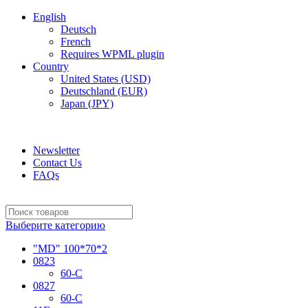
English
Deutsch
French
Requires WPML plugin
Country
United States (USD)
Deutschland (EUR)
Japan (JPY)
ADD ANYTHING HERE OR JUST REMOVE IT…
Newsletter
Contact Us
FAQs
Выберите категорию
"MD" 100*70*2
0823
60-C
0827
60-C