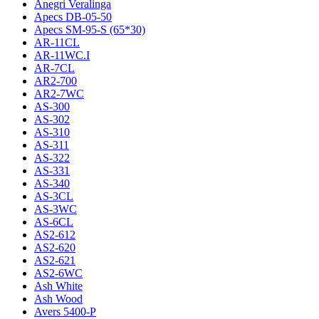
Anegri Veralinga
Apecs DB-05-50
Apecs SM-95-S (65*30)
AR-11CL
AR-11WC.I
AR-7CL
AR2-700
AR2-7WC
AS-300
AS-302
AS-310
AS-311
AS-322
AS-331
AS-340
AS-3CL
AS-3WC
AS-6CL
AS2-612
AS2-620
AS2-621
AS2-6WC
Ash White
Ash Wood
Avers 5400-P