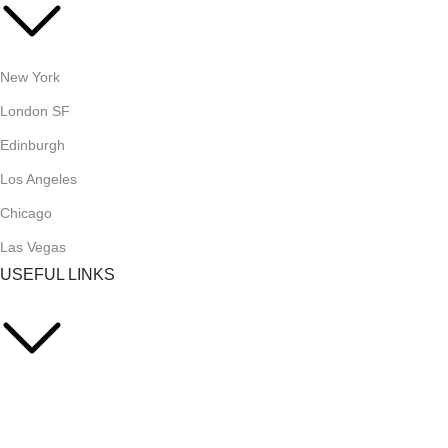
New York
London SF
Edinburgh
Los Angeles
Chicago
Las Vegas
USEFUL LINKS
Privacy Policy
Returns