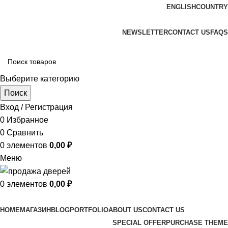
ENGLISH
COUNTRY
ADD ANYTHING HERE OR JUST REMOVE IT…
NEWSLETTER
CONTACT US
FAQS
Выберите категорию
Поиск
Вход / Регистрация
0
Избранное
0
Сравнить
0
элементов
0,00
₽
Меню
0
элементов
0,00
₽
Просмотр категорий
HOME
МАГАЗИН
BLOG
PORTFOLIO
ABOUT US
CONTACT US
SPECIAL OFFER
PURCHASE THEME