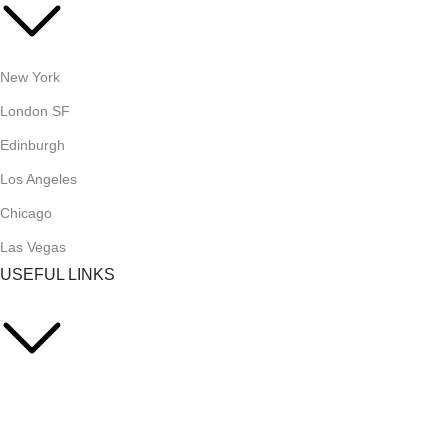
New York
London SF
Edinburgh
Los Angeles
Chicago
Las Vegas
USEFUL LINKS
Privacy Policy
Returns