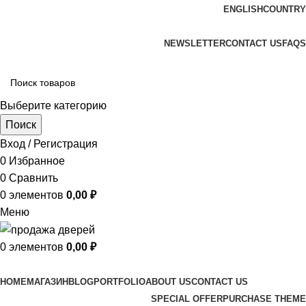
ENGLISH
COUNTRY
ADD ANYTHING HERE OR JUST REMOVE IT…
NEWSLETTER
CONTACT US
FAQS
Выберите категорию
Поиск
Вход / Регистрация
0
Избранное
0
Сравнить
0
элементов
0,00
₽
Меню
0
элементов
0,00
₽
Просмотр категорий
HOME
МАГАЗИН
BLOG
PORTFOLIO
ABOUT US
CONTACT US
SPECIAL OFFER
PURCHASE THEME