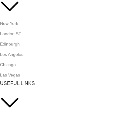
New York
London SF
Edinburgh
Los Angeles
Chicago
Las Vegas
USEFUL LINKS
Privacy Policy
Returns