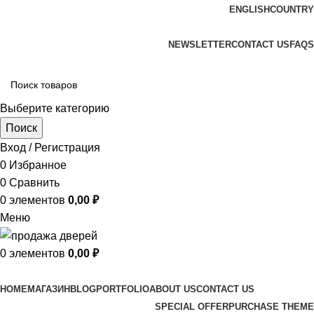
ENGLISH
COUNTRY
ADD ANYTHING HERE OR JUST REMOVE IT…
NEWSLETTER
CONTACT US
FAQS
Выберите категорию
Поиск
Вход / Регистрация
0
Избранное
0
Сравнить
0
элементов
0,00
₽
Меню
0
элементов
0,00
₽
Просмотр категорий
HOME
МАГАЗИН
BLOG
PORTFOLIO
ABOUT US
CONTACT US
SPECIAL OFFER
PURCHASE THEME