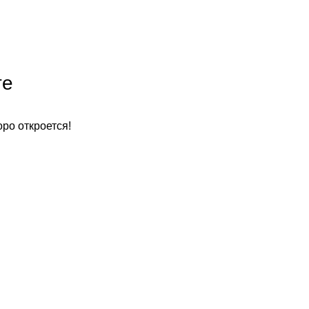
те
оро откроется!