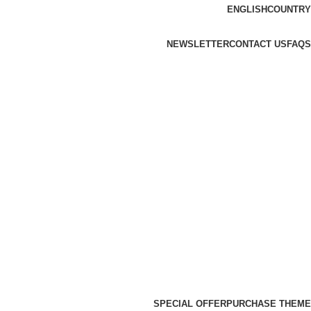
ENGLISH
COUNTRY
NEWSLETTER
CONTACT US
FAQS
SPECIAL OFFER
PURCHASE THEME