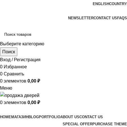
ENGLISH
COUNTRY
ADD ANYTHING HERE OR JUST REMOVE IT…
NEWSLETTER
CONTACT US
FAQS
Выберите категорию
Поиск
Вход / Регистрация
0
Избранное
0
Сравнить
0
элементов
0,00
₽
Меню
0
элементов
0,00
₽
Просмотр категорий
HOME
МАГАЗИН
BLOG
PORTFOLIO
ABOUT US
CONTACT US
SPECIAL OFFER
PURCHASE THEME