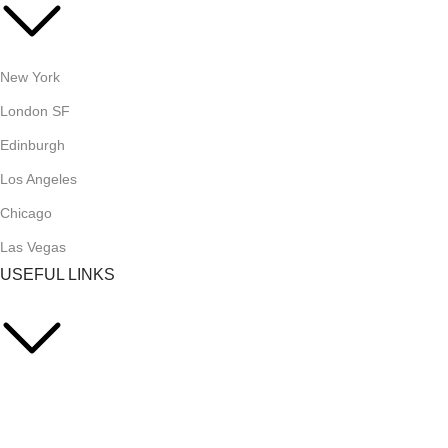
New York
London SF
Edinburgh
Los Angeles
Chicago
Las Vegas
USEFUL LINKS
Privacy Policy
Returns