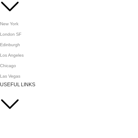
New York
London SF
Edinburgh
Los Angeles
Chicago
Las Vegas
USEFUL LINKS
Privacy Policy
Returns