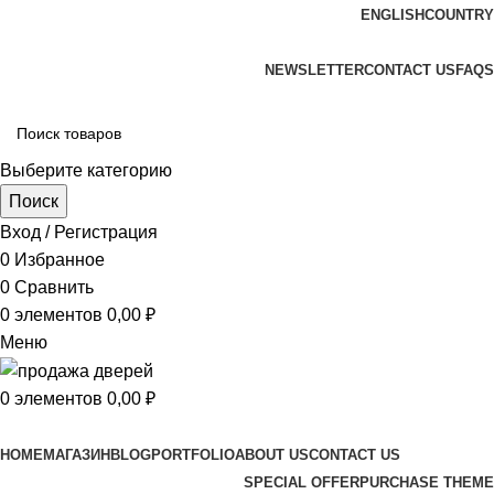
ENGLISH
COUNTRY
ADD ANYTHING HERE OR JUST REMOVE IT…
NEWSLETTER
CONTACT US
FAQS
Выберите категорию
Поиск
Вход / Регистрация
0
Избранное
0
Сравнить
0
элементов
0,00
₽
Меню
0
элементов
0,00
₽
Просмотр категорий
HOME
МАГАЗИН
BLOG
PORTFOLIO
ABOUT US
CONTACT US
SPECIAL OFFER
PURCHASE THEME