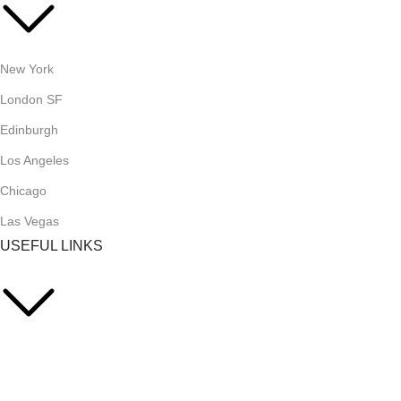
New York
London SF
Edinburgh
Los Angeles
Chicago
Las Vegas
USEFUL LINKS
Privacy Policy
Returns