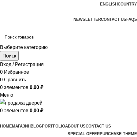
ENGLISH
COUNTRY
ADD ANYTHING HERE OR JUST REMOVE IT…
NEWSLETTER
CONTACT US
FAQS
Выберите категорию
Поиск
Вход / Регистрация
0
Избранное
0
Сравнить
0
элементов
0,00
₽
Меню
0
элементов
0,00
₽
Просмотр категорий
HOME
МАГАЗИН
BLOG
PORTFOLIO
ABOUT US
CONTACT US
SPECIAL OFFER
PURCHASE THEME