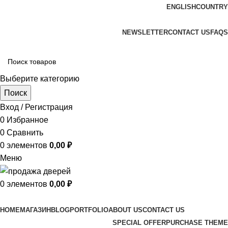
ENGLISH
COUNTRY
ADD ANYTHING HERE OR JUST REMOVE IT…
NEWSLETTER
CONTACT US
FAQS
Выберите категорию
Поиск
Вход / Регистрация
0
Избранное
0
Сравнить
0
элементов
0,00
₽
Меню
0
элементов
0,00
₽
Просмотр категорий
HOME
МАГАЗИН
BLOG
PORTFOLIO
ABOUT US
CONTACT US
SPECIAL OFFER
PURCHASE THEME