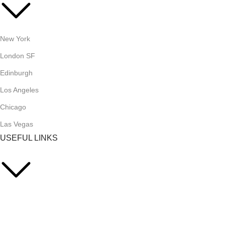
New York
London SF
Edinburgh
Los Angeles
Chicago
Las Vegas
USEFUL LINKS
Privacy Policy
Returns