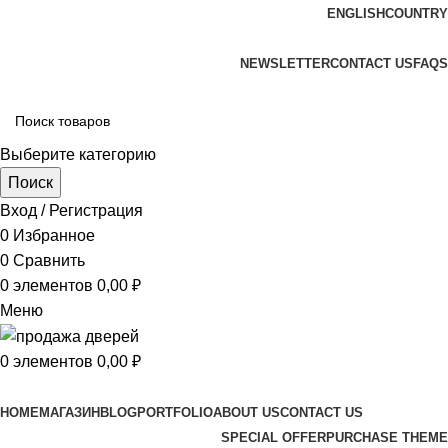
ENGLISH
COUNTRY
ADD ANYTHING HERE OR JUST REMOVE IT…
NEWSLETTER
CONTACT US
FAQS
Выберите категорию
Поиск
Вход / Регистрация
0
Избранное
0
Сравнить
0
элементов
0,00
₽
Меню
0
элементов
0,00
₽
Просмотр категорий
HOME
МАГАЗИН
BLOG
PORTFOLIO
ABOUT US
CONTACT US
SPECIAL OFFER
PURCHASE THEME