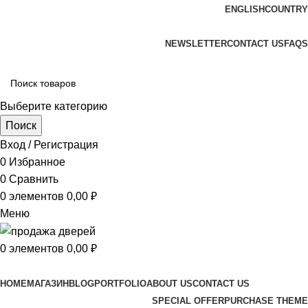
ENGLISH
COUNTRY
ADD ANYTHING HERE OR JUST REMOVE IT…
NEWSLETTER
CONTACT US
FAQS
Выберите категорию
Поиск
Вход / Регистрация
0
Избранное
0
Сравнить
0
элементов
0,00
₽
Меню
0
элементов
0,00
₽
Просмотр категорий
HOME
МАГАЗИН
BLOG
PORTFOLIO
ABOUT US
CONTACT US
SPECIAL OFFER
PURCHASE THEME