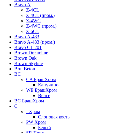
Bravo А
Z-4CL
Z-4CL (пром.)
Z-4WC
Z-4WC (пром.)
Z-6CL
Bravo А-483
Bravo А-483 (пром.)
Bravo СТ 201
Brown Dreamline
Brown Oak
Brown Skyline
Brut Beton
BС
CA БрашХром
Капучино
WE БрашХром
Венге
BС БрашХром
C
I Хром
Слоновая кость
PW Хром
Белый
SB Хром