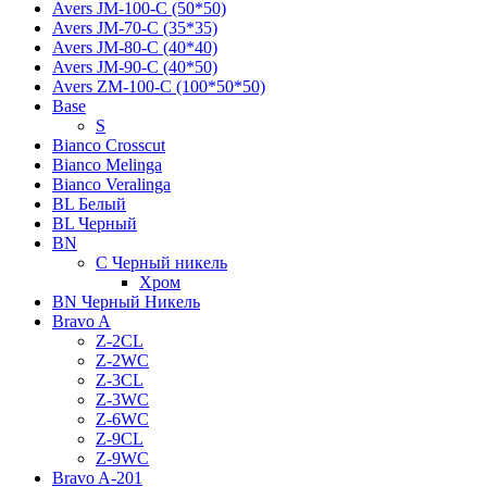
Avers JМ-100-С (50*50)
Avers JМ-70-С (35*35)
Avers JМ-80-С (40*40)
Avers JМ-90-С (40*50)
Avers ZM-100-С (100*50*50)
Base
S
Bianco Crosscut
Bianco Melinga
Bianco Veralinga
BL Белый
BL Черный
BN
C Черный никель
Хром
BN Черный Никель
Bravo A
Z-2CL
Z-2WC
Z-3CL
Z-3WC
Z-6WC
Z-9CL
Z-9WC
Bravo A-201