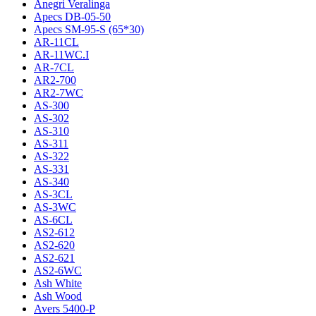
Anegri Veralinga
Apecs DB-05-50
Apecs SM-95-S (65*30)
AR-11CL
AR-11WC.I
AR-7CL
AR2-700
AR2-7WC
AS-300
AS-302
AS-310
AS-311
AS-322
AS-331
AS-340
AS-3CL
AS-3WC
AS-6CL
AS2-612
AS2-620
AS2-621
AS2-6WC
Ash White
Ash Wood
Avers 5400-P