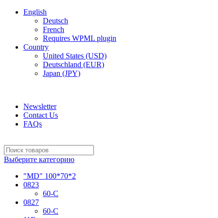
English
Deutsch
French
Requires WPML plugin
Country
United States (USD)
Deutschland (EUR)
Japan (JPY)
ADD ANYTHING HERE OR JUST REMOVE IT…
Newsletter
Contact Us
FAQs
Выберите категорию
"MD" 100*70*2
0823
60-C
0827
60-C