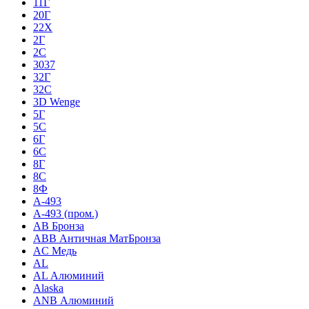
11Г
20Г
22Х
2Г
2С
3037
32Г
32С
3D Wenge
5Г
5С
6Г
6С
8Г
8С
8Ф
A-493
A-493 (пром.)
AB Бронза
ABB Античная МатБронза
AC Медь
AL
AL Алюминий
Alaska
ANB Алюминий