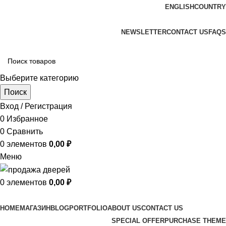
ENGLISH
COUNTRY
ADD ANYTHING HERE OR JUST REMOVE IT…
NEWSLETTER
CONTACT US
FAQS
Выберите категорию
Поиск
Вход / Регистрация
0
Избранное
0
Сравнить
0
элементов
0,00
₽
Меню
0
элементов
0,00
₽
Просмотр категорий
HOME
МАГАЗИН
BLOG
PORTFOLIO
ABOUT US
CONTACT US
SPECIAL OFFER
PURCHASE THEME