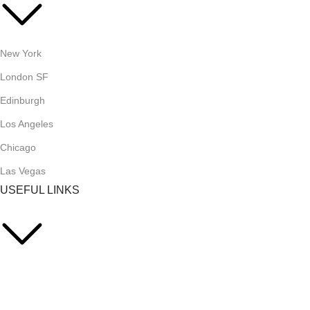
New York
London SF
Edinburgh
Los Angeles
Chicago
Las Vegas
USEFUL LINKS
Privacy Policy
Returns