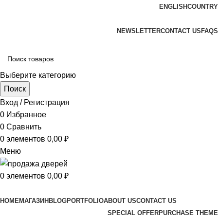
ENGLISH
COUNTRY
ADD ANYTHING HERE OR JUST REMOVE IT…
NEWSLETTER
CONTACT US
FAQS
Выберите категорию
Поиск
Вход / Регистрация
0
Избранное
0
Сравнить
0
элементов
0,00
₽
Меню
0
элементов
0,00
₽
Просмотр категорий
HOME
МАГАЗИН
BLOG
PORTFOLIO
ABOUT US
CONTACT US
SPECIAL OFFER
PURCHASE THEME