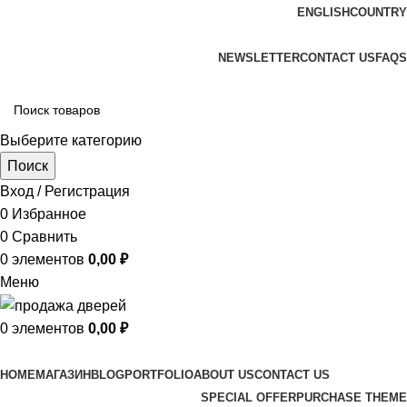
ENGLISH
COUNTRY
ADD ANYTHING HERE OR JUST REMOVE IT…
NEWSLETTER
CONTACT US
FAQS
Выберите категорию
Поиск
Вход / Регистрация
0
Избранное
0
Сравнить
0
элементов
0,00
₽
Меню
0
элементов
0,00
₽
Просмотр категорий
HOME
МАГАЗИН
BLOG
PORTFOLIO
ABOUT US
CONTACT US
SPECIAL OFFER
PURCHASE THEME