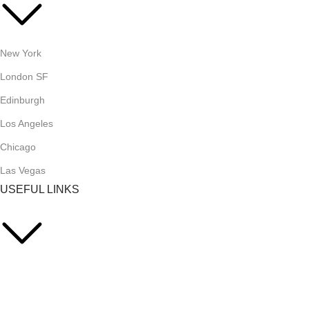
New York
London SF
Edinburgh
Los Angeles
Chicago
Las Vegas
USEFUL LINKS
Privacy Policy
Returns