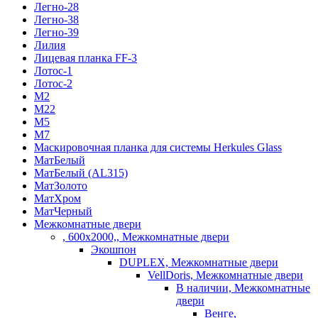
Легно-28
Легно-38
Легно-39
Лилия
Лицевая планка FF-3
Лотос-1
Лотос-2
М2
М22
М5
М7
Маскировочная планка для системы Herkules Glass
МатБелый
МатБелый (AL315)
МатЗолото
МатХром
МатЧерный
Межкомнатные двери
, 600х2000,, Межкомнатные двери
Экошпон
DUPLEX, Межкомнатные двери
VellDoris, Межкомнатные двери
В наличии, Межкомнатные
двери
Венге,