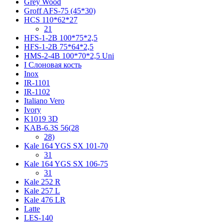
Grey Wood
Groff AFS-75 (45*30)
HCS 110*62*27
21
HFS-1-2B 100*75*2,5
HFS-1-2B 75*64*2,5
HMS-2-4B 100*70*2,5 Uni
I Слоновая кость
Inox
IR-1101
IR-1102
Italiano Vero
Ivory
K1019 3D
KAB-6.3S 56(28
28)
Kale 164 YGS SX 101-70
31
Kale 164 YGS SX 106-75
31
Kale 252 R
Kale 257 L
Kale 476 LR
Latte
LES-140