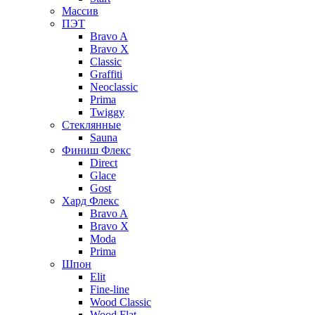
Массив
ПЭТ
Bravo A
Bravo X
Classic
Graffiti
Neoclassic
Prima
Twiggy
Стеклянные
Sauna
Финиш Флекс
Direct
Glace
Gost
Хард Флекс
Bravo A
Bravo X
Moda
Prima
Шпон
Elit
Fine-line
Wood Classic
Wood Flat