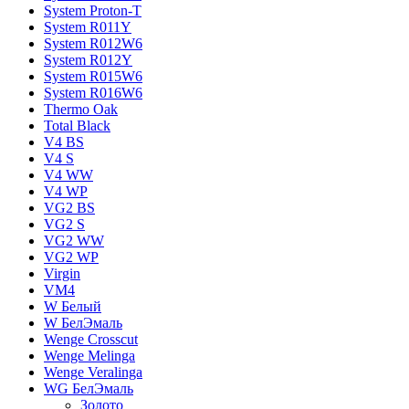
System Proton-T
System R011Y
System R012W6
System R012Y
System R015W6
System R016W6
Thermo Oak
Total Black
V4 BS
V4 S
V4 WW
V4 WР
VG2 BS
VG2 S
VG2 WW
VG2 WР
Virgin
VM4
W Белый
W БелЭмаль
Wenge Crosscut
Wenge Melinga
Wenge Veralinga
WG БелЭмаль
Золото