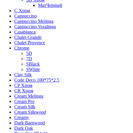
МатЧерный
C Хром
Cappuccino
Cappuccino Melinga
Cappuccino Veralinga
Casablanca
Chalet Grande
Chalet Provence
Chrome
5D
7D
SBlack
SWhite
Clay Silk
Code Deco 100*75*2,5
CP Хром
CR Хром
Cream Melinga
Cream Pro
Cream Silk
Cream Silkwood
Creamy
Dark Barnwood
Dark Oak