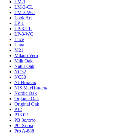
LM-1
LM-3-CL
LM-3-WC
Look Art
LP-1
LP-3-CL
LP-3-WC
Luce
Luna
M21
Milano Vero
Milk Oak
Natur Oak
NC32
NC33
NI Никель
NIS МатНикель
Nordic Oak
Organic Oak
Original Oak
P12
P13.0.1
PB Золото
PC Хром
Pro A-888