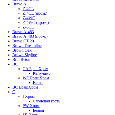
Bravo А
Z-4CL
Z-4CL (пром.)
Z-4WC
Z-4WC (пром.)
Z-6CL
Bravo А-483
Bravo А-483 (пром.)
Bravo СТ 201
Brown Dreamline
Brown Oak
Brown Skyline
Brut Beton
BС
CA БрашХром
Капучино
WE БрашХром
Венге
BС БрашХром
C
I Хром
Слоновая кость
PW Хром
Белый
SB Хром