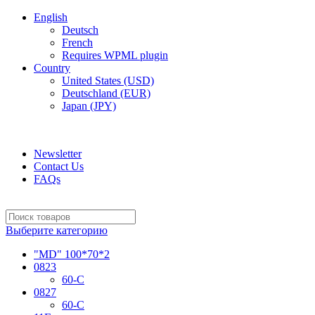
English
Deutsch
French
Requires WPML plugin
Country
United States (USD)
Deutschland (EUR)
Japan (JPY)
ADD ANYTHING HERE OR JUST REMOVE IT…
Newsletter
Contact Us
FAQs
Выберите категорию
"MD" 100*70*2
0823
60-C
0827
60-C