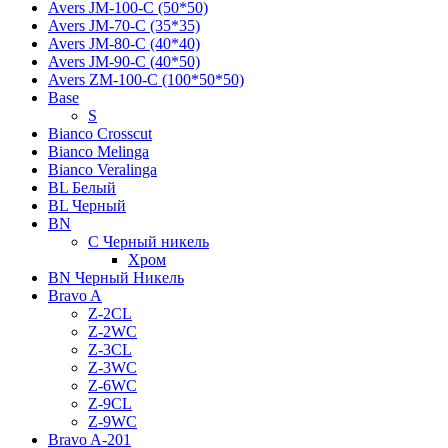
Avers JМ-100-С (50*50)
Avers JМ-70-С (35*35)
Avers JМ-80-С (40*40)
Avers JМ-90-С (40*50)
Avers ZM-100-С (100*50*50)
Base
S
Bianco Crosscut
Bianco Melinga
Bianco Veralinga
BL Белый
BL Черный
BN
C Черный никель
Хром
BN Черный Никель
Bravo A
Z-2CL
Z-2WC
Z-3CL
Z-3WC
Z-6WC
Z-9CL
Z-9WC
Bravo A-201