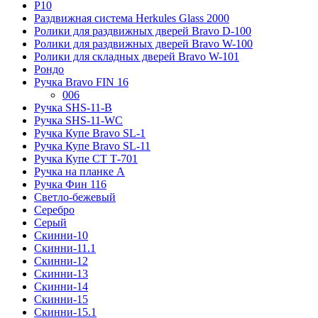
Р10
Раздвижная система Herkules Glass 2000
Ролики для раздвижных дверей Bravo D-100
Ролики для раздвижных дверей Bravo W-100
Ролики для складных дверей Bravo W-101
Рондо
Ручка Bravo FIN 16
006
Ручка SHS-11-B
Ручка SHS-11-WC
Ручка Купе Bravo SL-1
Ручка Купе Bravo SL-11
Ручка Купе СТ Т-701
Ручка на планке А
Ручка Фин 116
Светло-бежевый
Серебро
Серый
Скинни-10
Скинни-11.1
Скинни-12
Скинни-13
Скинни-14
Скинни-15
Скинни-15.1