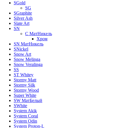
SGold
SG
SGraphite
Silver Ash
Slate Art
SN
C МатНикель
Хром
SN МатНикель
SNickel
Snow Art
Snow Melinga
Snow Veralinga
SS
ST Whitey
Stormy Matt
Stormy Silk
Stormy Wood
Super White
SW МатБелый
SWhite
System Akik
System Coral
System Odin
System Proton-L