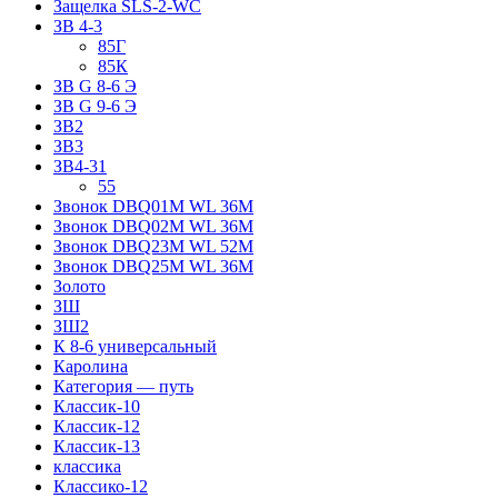
Защелка SLS-2-WC
ЗВ 4-3
85Г
85К
ЗВ G 8-6 Э
ЗВ G 9-6 Э
ЗВ2
ЗВ3
ЗВ4-31
55
Звонок DBQ01M WL 36M
Звонок DBQ02M WL 36M
Звонок DBQ23M WL 52M
Звонок DBQ25M WL 36M
Золото
ЗШ
ЗШ2
К 8-6 универсальный
Каролина
Категория — путь
Классик-10
Классик-12
Классик-13
классика
Классико-12