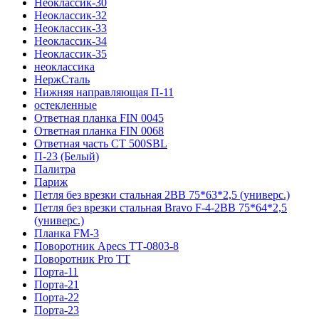
Неоклассик-30
Неоклассик-32
Неоклассик-33
Неоклассик-34
Неоклассик-35
неоклассика
НержСталь
Нижняя направляющая П-11
остекленные
Ответная планка FIN 0045
Ответная планка FIN 0068
Ответная часть СТ 500SBL
П-23 (Белый)
Палитра
Париж
Петля без врезки стальная 2ВВ 75*63*2,5 (универс.)
Петля без врезки стальная Bravo F-4-2BB 75*64*2,5
(универс.)
Планка FM-3
Поворотник Apecs ТТ-0803-8
Поворотник Pro TT
Порта-11
Порта-21
Порта-22
Порта-23