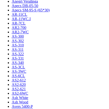
Anegri Veralinga
Apecs DB-05-50
Apecs SM-95-S (65*30)
AR-11CL
AR-11WC.I
AR-7CL
AR2-700
AR2-7WC
AS-300
AS-302
AS-310
AS-311
AS-322
AS-331
AS-340
AS-3CL
AS-3WC
AS-6CL
AS2-612
AS2-620
AS2-621
AS2-6WC
Ash White
Ash Wood
Avers 5400-P