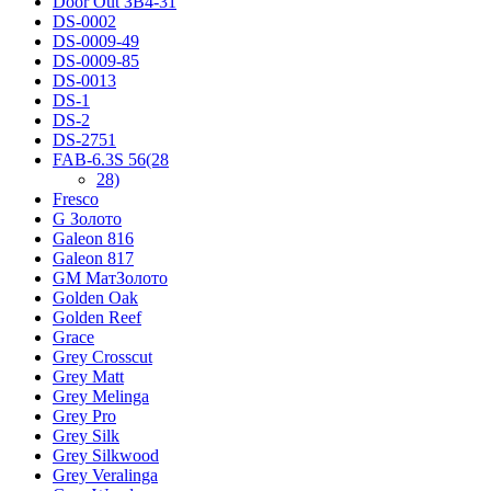
Door Out ЗВ4-31
DS-0002
DS-0009-49
DS-0009-85
DS-0013
DS-1
DS-2
DS-2751
FAB-6.3S 56(28
28)
Fresco
G Золото
Galeon 816
Galeon 817
GM МатЗолото
Golden Oak
Golden Reef
Grace
Grey Crosscut
Grey Matt
Grey Melinga
Grey Pro
Grey Silk
Grey Silkwood
Grey Veralinga