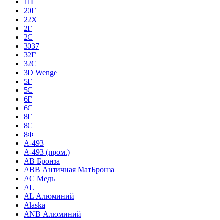
11Г
20Г
22Х
2Г
2С
3037
32Г
32С
3D Wenge
5Г
5С
6Г
6С
8Г
8С
8Ф
A-493
A-493 (пром.)
AB Бронза
ABB Античная МатБронза
AC Медь
AL
AL Алюминий
Alaska
ANB Алюминий