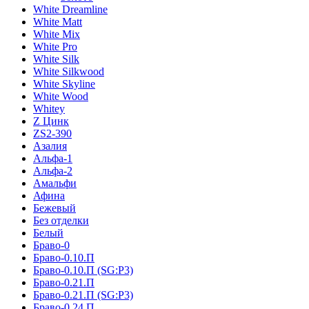
White Dreamline
White Matt
White Mix
White Pro
White Silk
White Silkwood
White Skyline
White Wood
Whitey
Z Цинк
ZS2-390
Азалия
Альфа-1
Альфа-2
Амальфи
Афина
Бежевый
Без отделки
Белый
Браво-0
Браво-0.10.П
Браво-0.10.П (SG:P3)
Браво-0.21.П
Браво-0.21.П (SG:P3)
Браво-0.24.П