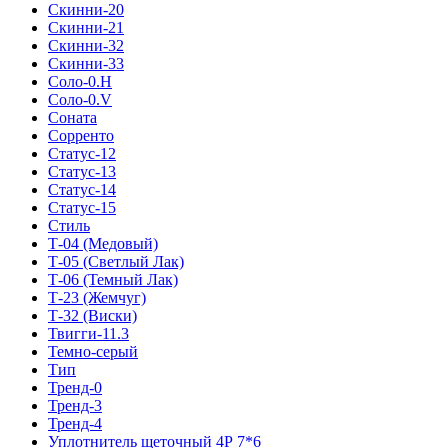
Скинни-20
Скинни-21
Скинни-32
Скинни-33
Соло-0.H
Соло-0.V
Соната
Сорренто
Статус-12
Статус-13
Статус-14
Статус-15
Стиль
Т-04 (Медовый)
Т-05 (Светлый Лак)
Т-06 (Темный Лак)
Т-23 (Жемчуг)
Т-32 (Виски)
Твигги-11.3
Темно-серый
Тип
Тренд-0
Тренд-3
Тренд-4
Уплотнитель щеточный 4Р 7*6