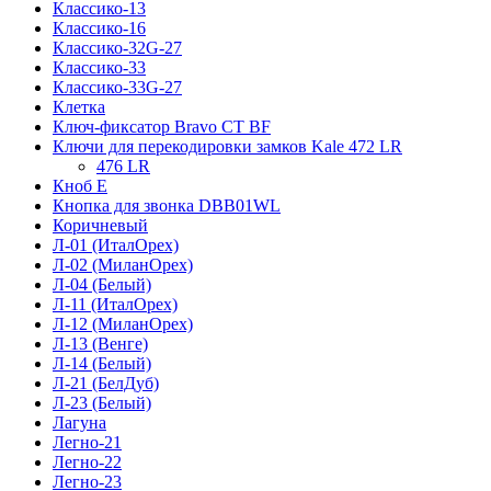
Классико-13
Классико-16
Классико-32G-27
Классико-33
Классико-33G-27
Клетка
Ключ-фиксатор Bravo СТ BF
Ключи для перекодировки замков Kale 472 LR
476 LR
Кноб Е
Кнопка для звонка DBB01WL
Коричневый
Л-01 (ИталОрех)
Л-02 (МиланОрех)
Л-04 (Белый)
Л-11 (ИталОрех)
Л-12 (МиланОрех)
Л-13 (Венге)
Л-14 (Белый)
Л-21 (БелДуб)
Л-23 (Белый)
Лагуна
Легно-21
Легно-22
Легно-23