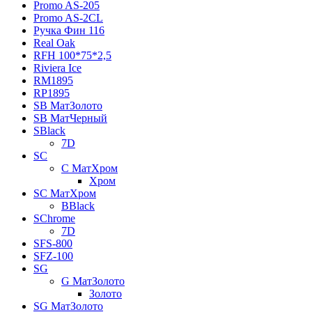
Promo AS-205
Promo AS-2CL
Pучка Фин 116
Real Oak
RFH 100*75*2,5
Riviera Ice
RM1895
RP1895
SB МатЗолото
SB МатЧерный
SBlack
7D
SC
C МатХром
Хром
SC МатХром
BBlack
SChrome
7D
SFS-800
SFZ-100
SG
G МатЗолото
Золото
SG МатЗолото