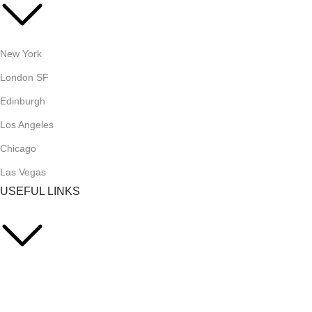
New York
London SF
Edinburgh
Los Angeles
Chicago
Las Vegas
USEFUL LINKS
Privacy Policy
Returns