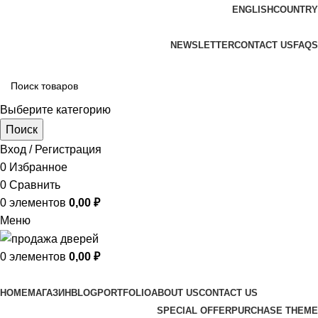
ENGLISH
COUNTRY
ADD ANYTHING HERE OR JUST REMOVE IT…
NEWSLETTER
CONTACT US
FAQS
Выберите категорию
Поиск
Вход / Регистрация
0
Избранное
0
Сравнить
0
элементов
0,00
₽
Меню
0
элементов
0,00
₽
Просмотр категорий
HOME
МАГАЗИН
BLOG
PORTFOLIO
ABOUT US
CONTACT US
SPECIAL OFFER
PURCHASE THEME