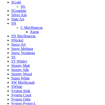
SGold
SG
SGraphite
Silver Ash
Slate Art
SN
C МатНикель
Хром
SN МатНикель
SNickel
Snow Art
Snow Melinga
Snow Veralinga
SS
ST Whitey
Stormy Matt
Stormy Silk
Stormy Wood
Super White
SW МатБелый
SWhite
System Akik
System Coral
System Odin
System Proton-L