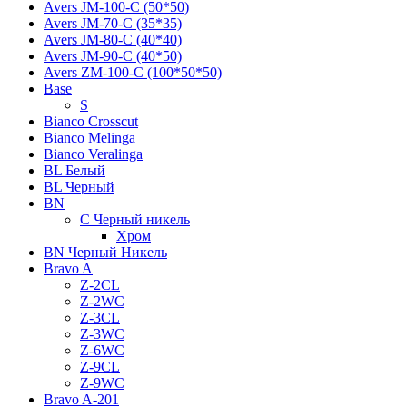
Avers JМ-100-С (50*50)
Avers JМ-70-С (35*35)
Avers JМ-80-С (40*40)
Avers JМ-90-С (40*50)
Avers ZM-100-С (100*50*50)
Base
S
Bianco Crosscut
Bianco Melinga
Bianco Veralinga
BL Белый
BL Черный
BN
C Черный никель
Хром
BN Черный Никель
Bravo A
Z-2CL
Z-2WC
Z-3CL
Z-3WC
Z-6WC
Z-9CL
Z-9WC
Bravo A-201