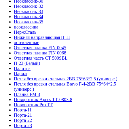
Неоклассик-30
Неоклассик-32
Неоклассик-33
Неоклассик-34
Неоклассик-35
неоклассика
НержСталь
Нижняя направляющая П-11
остекленные
Ответная планка FIN 0045
Ответная планка FIN 0068
Ответная часть СТ 500SBL
П-23 (Белый)
Палитра
Париж
Петля без врезки стальная 2ВВ 75*63*2,5 (универс.)
Петля без врезки стальная Bravo F-4-2BB 75*64*2,5
(универс.)
Планка FM-3
Поворотник Apecs ТТ-0803-8
Поворотник Pro TT
Порта-11
Порта-21
Порта-22
Порта-23