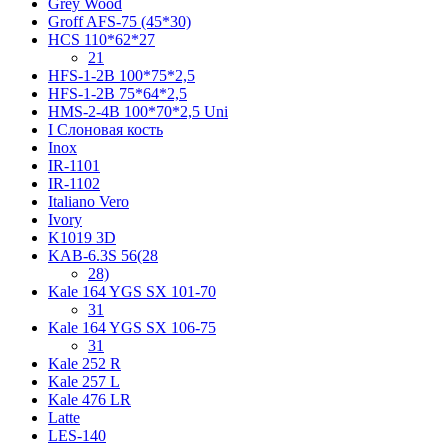
Grey Wood
Groff AFS-75 (45*30)
HCS 110*62*27
21
HFS-1-2B 100*75*2,5
HFS-1-2B 75*64*2,5
HMS-2-4B 100*70*2,5 Uni
I Слоновая кость
Inox
IR-1101
IR-1102
Italiano Vero
Ivory
K1019 3D
KAB-6.3S 56(28
28)
Kale 164 YGS SX 101-70
31
Kale 164 YGS SX 106-75
31
Kale 252 R
Kale 257 L
Kale 476 LR
Latte
LES-140