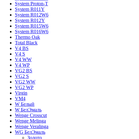
System Proton-T
System R011Y
System R012W6
System R012Y
System R015W6
System R016W6
Thermo Oak
Total Black
V4 BS
V4 S
V4 WW
V4 WР
VG2 BS
VG2 S
VG2 WW
VG2 WР
Virgin
VM4
W Белый
W БелЭмаль
Wenge Crosscut
Wenge Melinga
Wenge Veralinga
WG БелЭмаль
Золото