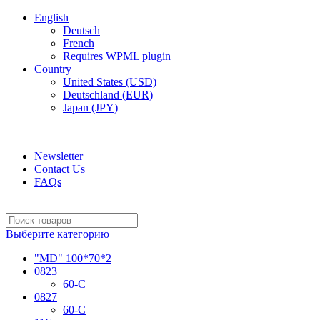
English
Deutsch
French
Requires WPML plugin
Country
United States (USD)
Deutschland (EUR)
Japan (JPY)
ADD ANYTHING HERE OR JUST REMOVE IT…
Newsletter
Contact Us
FAQs
Выберите категорию
"MD" 100*70*2
0823
60-C
0827
60-C