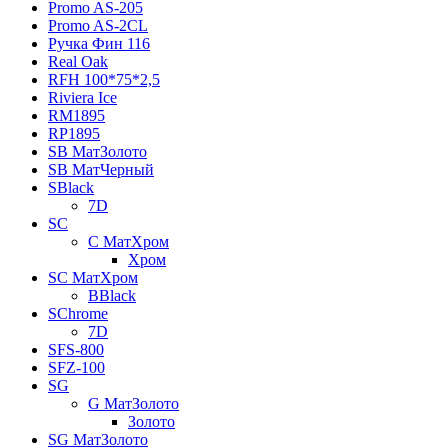
Promo AS-205
Promo AS-2CL
Pучка Фин 116
Real Oak
RFH 100*75*2,5
Riviera Ice
RM1895
RP1895
SB МатЗолото
SB МатЧерный
SBlack
7D
SC
C МатХром
Хром
SC МатХром
BBlack
SChrome
7D
SFS-800
SFZ-100
SG
G МатЗолото
Золото
SG МатЗолото