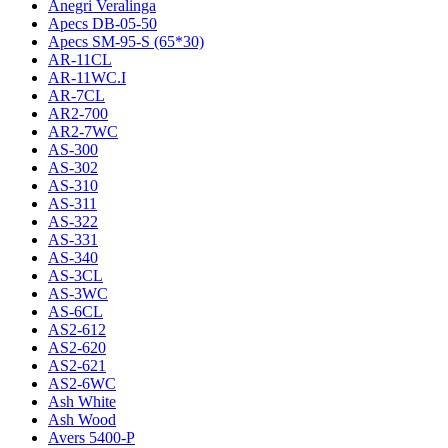
Anegri Veralinga
Apecs DB-05-50
Apecs SM-95-S (65*30)
AR-11CL
AR-11WC.I
AR-7CL
AR2-700
AR2-7WC
AS-300
AS-302
AS-310
AS-311
AS-322
AS-331
AS-340
AS-3CL
AS-3WC
AS-6CL
AS2-612
AS2-620
AS2-621
AS2-6WC
Ash White
Ash Wood
Avers 5400-P