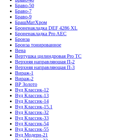
Браво-50
Браво-7
Браво-9
БрашМатХром
Броненакладка DEF 4286 XL
Броненакладка Pro AEC
Бронза
Бронза тонированное
Вена
Вертушка цилиндровая Pro TC
Верхняя направляющая П-2
Верхняя направляющая П-3
Вираж-1
Вираж-2
ВР Золото
Вуд Классик-12
Вуд Классик-13
Вуд Классик-14
Вуд Классик-15.1
Вуд Классик-32
Вуд Классик-33
Вуд Классик-54
Вуд Классик-55
Вуд Модерн-21