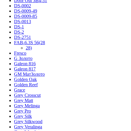
Door Out ЗВ4-31
DS-0002
DS-0009-49
DS-0009-85
DS-0013
DS-1
DS-2
DS-2751
FAB-6.3S 56(28
28)
Fresco
G Золото
Galeon 816
Galeon 817
GM МатЗолото
Golden Oak
Golden Reef
Grace
Grey Crosscut
Grey Matt
Grey Melinga
Grey Pro
Grey Silk
Grey Silkwood
Grey Veralinga