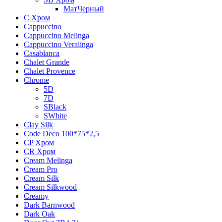
МатЧерный
C Хром
Cappuccino
Cappuccino Melinga
Cappuccino Veralinga
Casablanca
Chalet Grande
Chalet Provence
Chrome
5D
7D
SBlack
SWhite
Clay Silk
Code Deco 100*75*2,5
CP Хром
CR Хром
Cream Melinga
Cream Pro
Cream Silk
Cream Silkwood
Creamy
Dark Barnwood
Dark Oak