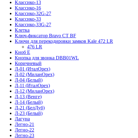
Классико-13
Классико-16
Классико-32G-27
Классико-33
Классико-33G-27
Клетка
Ключ-фиксатор Bravo СТ BF
Ключи для перекодировки замков Kale 472 LR
476 LR
Кноб Е
Кнопка для звонка DBB01WL
Коричневый
Л-01 (ИталОрех)
Л-02 (МиланОрех)
Л-04 (Белый)
Л-11 (ИталОрех)
Л-12 (МиланОрех)
Л-13 (Венге)
Л-14 (Белый)
Л-21 (БелДуб)
Л-23 (Белый)
Лагуна
Легно-21
Легно-22
Легно-23