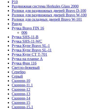
Р10
Раздвижная система Herkules Glass 2000
Ролики для раздвижных дверей Bravo D-100
Ролики для раздвижных дверей Bravo W-100
Ролики для складных дверей Bravo W-101
Рондо
Ручка Bravo FIN 16
006
Ручка SHS-11-B
Ручка SHS-11-WC
Ручка Купе Bravo SL-1
Ручка Купе Bravo SL-11
Ручка Купе СТ Т-701
Ручка на планке А
Ручка Фин 116
Светло-бежевый
Серебро
Серый
Скинни-10
Скинни-11.1
Скинни-12
Скинни-13
Скинни-14
Скинни-15
Скинни-15.1