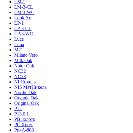
LM-1
LM-3-CL
LM-3-WC
Look Art
LP-1
LP-3-CL
LP-3-WC
Luce
Luna
M21
Milano Vero
Milk Oak
Natur Oak
NC32
NC33
NI Никель
NIS МатНикель
Nordic Oak
Organic Oak
Original Oak
P12
P13.0.1
PB Золото
PC Хром
Pro A-888