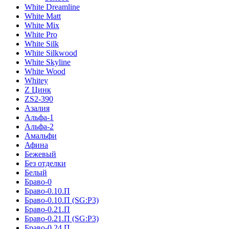
White Dreamline
White Matt
White Mix
White Pro
White Silk
White Silkwood
White Skyline
White Wood
Whitey
Z Цинк
ZS2-390
Азалия
Альфа-1
Альфа-2
Амальфи
Афина
Бежевый
Без отделки
Белый
Браво-0
Браво-0.10.П
Браво-0.10.П (SG:P3)
Браво-0.21.П
Браво-0.21.П (SG:P3)
Браво-0.24.П