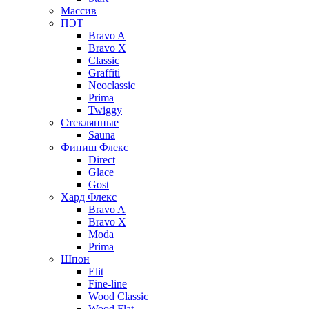
Массив
ПЭТ
Bravo A
Bravo X
Classic
Graffiti
Neoclassic
Prima
Twiggy
Стеклянные
Sauna
Финиш Флекс
Direct
Glace
Gost
Хард Флекс
Bravo A
Bravo X
Moda
Prima
Шпон
Elit
Fine-line
Wood Classic
Wood Flat