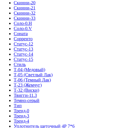
Скинни-20
Скинни-21
Скинни-32
Скинни-33
Соло-0.H
Соло-0.V
Соната
Сорренто
Статус-12
Статус-13
Статус-14
Статус-15
Стиль
Т-04 (Медовый)
Т-05 (Светлый Лак)
Т-06 (Темный Лак)
Т-23 (Жемчуг)
Т-32 (Виски)
Твигги-11.3
Темно-серый
Тип
Тренд-0
Тренд-3
Тренд-4
Уплотнитель щеточный 4Р 7*6