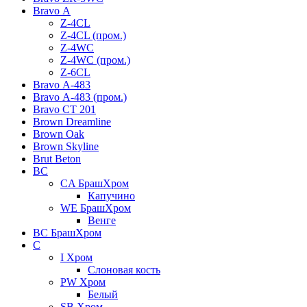
Bravo А
Z-4CL
Z-4CL (пром.)
Z-4WC
Z-4WC (пром.)
Z-6CL
Bravo А-483
Bravo А-483 (пром.)
Bravo СТ 201
Brown Dreamline
Brown Oak
Brown Skyline
Brut Beton
BС
CA БрашХром
Капучино
WE БрашХром
Венге
BС БрашХром
C
I Хром
Слоновая кость
PW Хром
Белый
SB Хром