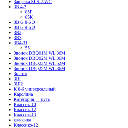
Защелка SLS-2-WC
ЗВ 4-3
85Г
85К
ЗВ G 8-6 Э
ЗВ G 9-6 Э
ЗВ2
ЗВ3
ЗВ4-31
55
Звонок DBQ01M WL 36M
Звонок DBQ02M WL 36M
Звонок DBQ23M WL 52M
Звонок DBQ25M WL 36M
Золото
ЗШ
ЗШ2
К 8-6 универсальный
Каролина
Категория — путь
Классик-10
Классик-12
Классик-13
классика
Классико-12