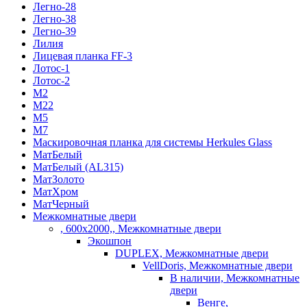
Легно-28
Легно-38
Легно-39
Лилия
Лицевая планка FF-3
Лотос-1
Лотос-2
М2
М22
М5
М7
Маскировочная планка для системы Herkules Glass
МатБелый
МатБелый (AL315)
МатЗолото
МатХром
МатЧерный
Межкомнатные двери
, 600х2000,, Межкомнатные двери
Экошпон
DUPLEX, Межкомнатные двери
VellDoris, Межкомнатные двери
В наличии, Межкомнатные
двери
Венге,