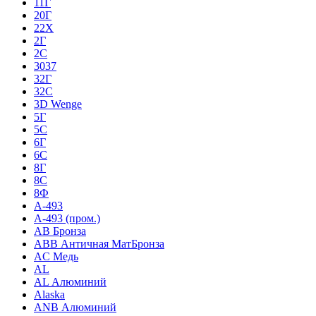
11Г
20Г
22Х
2Г
2С
3037
32Г
32С
3D Wenge
5Г
5С
6Г
6С
8Г
8С
8Ф
A-493
A-493 (пром.)
AB Бронза
ABB Античная МатБронза
AC Медь
AL
AL Алюминий
Alaska
ANB Алюминий