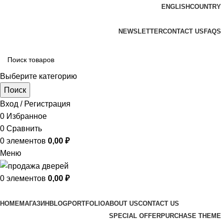
ENGLISH
COUNTRY
ADD ANYTHING HERE OR JUST REMOVE IT…
NEWSLETTER
CONTACT US
FAQS
Выберите категорию
Поиск
Вход / Регистрация
0
Избранное
0
Сравнить
0
элементов
0,00
₽
Меню
0
элементов
0,00
₽
Просмотр категорий
HOME
МАГАЗИН
BLOG
PORTFOLIO
ABOUT US
CONTACT US
SPECIAL OFFER
PURCHASE THEME