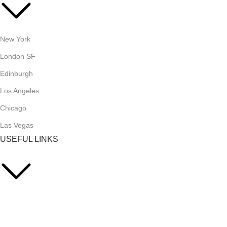
New York
London SF
Edinburgh
Los Angeles
Chicago
Las Vegas
USEFUL LINKS
Privacy Policy
Returns