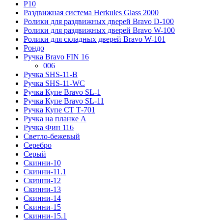
Р10
Раздвижная система Herkules Glass 2000
Ролики для раздвижных дверей Bravo D-100
Ролики для раздвижных дверей Bravo W-100
Ролики для складных дверей Bravo W-101
Рондо
Ручка Bravo FIN 16
006
Ручка SHS-11-B
Ручка SHS-11-WC
Ручка Купе Bravo SL-1
Ручка Купе Bravo SL-11
Ручка Купе СТ Т-701
Ручка на планке А
Ручка Фин 116
Светло-бежевый
Серебро
Серый
Скинни-10
Скинни-11.1
Скинни-12
Скинни-13
Скинни-14
Скинни-15
Скинни-15.1