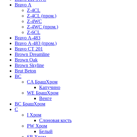
Bravo А
Z-4CL
Z-4CL (пром.)
Z-4WC
Z-4WC (пром.)
Z-6CL
Bravo А-483
Bravo А-483 (пром.)
Bravo СТ 201
Brown Dreamline
Brown Oak
Brown Skyline
Brut Beton
BС
CA БрашХром
Капучино
WE БрашХром
Венге
BС БрашХром
C
I Хром
Слоновая кость
PW Хром
Белый
SB Хром