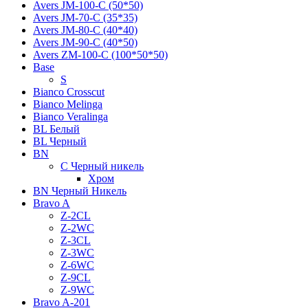
Avers JМ-100-С (50*50)
Avers JМ-70-С (35*35)
Avers JМ-80-С (40*40)
Avers JМ-90-С (40*50)
Avers ZM-100-С (100*50*50)
Base
S
Bianco Crosscut
Bianco Melinga
Bianco Veralinga
BL Белый
BL Черный
BN
C Черный никель
Хром
BN Черный Никель
Bravo A
Z-2CL
Z-2WC
Z-3CL
Z-3WC
Z-6WC
Z-9CL
Z-9WC
Bravo A-201