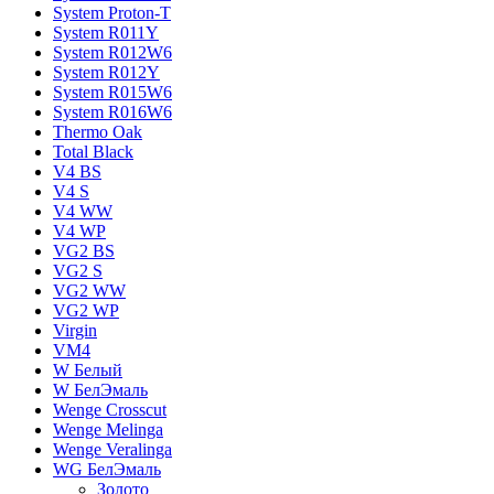
System Proton-T
System R011Y
System R012W6
System R012Y
System R015W6
System R016W6
Thermo Oak
Total Black
V4 BS
V4 S
V4 WW
V4 WР
VG2 BS
VG2 S
VG2 WW
VG2 WР
Virgin
VM4
W Белый
W БелЭмаль
Wenge Crosscut
Wenge Melinga
Wenge Veralinga
WG БелЭмаль
Золото