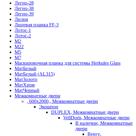
Легно-28
Легно-38
Легно-39
Лилия
Лицевая планка FF-3
Лотос-1
Лотос-2
М2
М22
М5
М7
Маскировочная планка для системы Herkules Glass
МатБелый
МатБелый (AL315)
МатЗолото
МатХром
МатЧерный
Межкомнатные двери
, 600х2000,, Межкомнатные двери
Экошпон
DUPLEX, Межкомнатные двери
VellDoris, Межкомнатные двери
В наличии, Межкомнатные
двери
Венге,