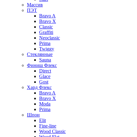
Массив
ПЭТ
Bravo A
Bravo X
Classic
Graffiti
Neoclassic
Prima
Twiggy
Стеклянные
Sauna
Финиш Флекс
Direct
Glace
Gost
Хард Флекс
Bravo A
Bravo X
Moda
Prima
Шпон
Elit
Fine-line
Wood Classic
Wood Flat