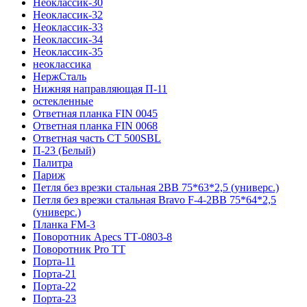
Неоклассик-30
Неоклассик-32
Неоклассик-33
Неоклассик-34
Неоклассик-35
неоклассика
НержСталь
Нижняя направляющая П-11
остекленные
Ответная планка FIN 0045
Ответная планка FIN 0068
Ответная часть СТ 500SBL
П-23 (Белый)
Палитра
Париж
Петля без врезки стальная 2ВВ 75*63*2,5 (универс.)
Петля без врезки стальная Bravo F-4-2BB 75*64*2,5
(универс.)
Планка FM-3
Поворотник Apecs ТТ-0803-8
Поворотник Pro TT
Порта-11
Порта-21
Порта-22
Порта-23