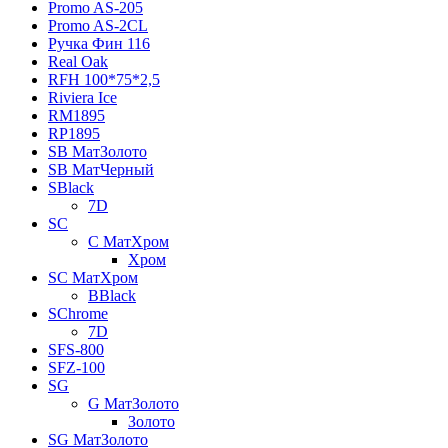
Promo AS-205
Promo AS-2CL
Pучка Фин 116
Real Oak
RFH 100*75*2,5
Riviera Ice
RM1895
RP1895
SB МатЗолото
SB МатЧерный
SBlack
7D
SC
C МатХром
Хром
SC МатХром
BBlack
SChrome
7D
SFS-800
SFZ-100
SG
G МатЗолото
Золото
SG МатЗолото