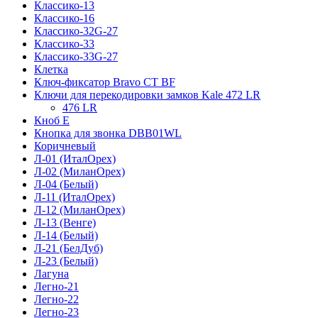
Классико-13
Классико-16
Классико-32G-27
Классико-33
Классико-33G-27
Клетка
Ключ-фиксатор Bravo СТ BF
Ключи для перекодировки замков Kale 472 LR
476 LR
Кноб Е
Кнопка для звонка DBB01WL
Коричневый
Л-01 (ИталОрех)
Л-02 (МиланОрех)
Л-04 (Белый)
Л-11 (ИталОрех)
Л-12 (МиланОрех)
Л-13 (Венге)
Л-14 (Белый)
Л-21 (БелДуб)
Л-23 (Белый)
Лагуна
Легно-21
Легно-22
Легно-23