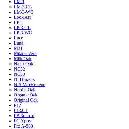
LM-1
LM-3-CL
LM-3-WC
Look Art
LP-1
LP-3-CL
LP-3-WC
Luce
Luna
M21
Milano Vero
Milk Oak
Natur Oak
NC32
NC33
NI Никель
NIS МатНикель
Nordic Oak
Organic Oak
Original Oak
P12
P13.0.1
PB Золото
PC Хром
Pro A-888