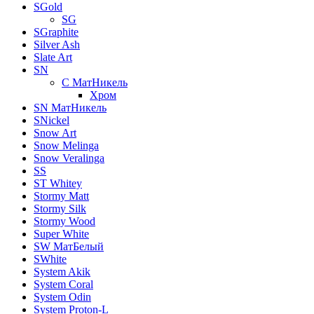
SGold
SG
SGraphite
Silver Ash
Slate Art
SN
C МатНикель
Хром
SN МатНикель
SNickel
Snow Art
Snow Melinga
Snow Veralinga
SS
ST Whitey
Stormy Matt
Stormy Silk
Stormy Wood
Super White
SW МатБелый
SWhite
System Akik
System Coral
System Odin
System Proton-L