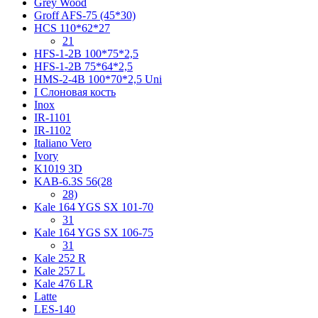
Grey Wood
Groff AFS-75 (45*30)
HCS 110*62*27
21
HFS-1-2B 100*75*2,5
HFS-1-2B 75*64*2,5
HMS-2-4B 100*70*2,5 Uni
I Слоновая кость
Inox
IR-1101
IR-1102
Italiano Vero
Ivory
K1019 3D
KAB-6.3S 56(28
28)
Kale 164 YGS SX 101-70
31
Kale 164 YGS SX 106-75
31
Kale 252 R
Kale 257 L
Kale 476 LR
Latte
LES-140