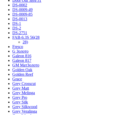
Door Out ЗВ4-31
DS-0002
DS-0009-49
DS-0009-85
DS-0013
DS-1
DS-2
DS-2751
FAB-6.3S 56(28
28)
Fresco
G Золото
Galeon 816
Galeon 817
GM МатЗолото
Golden Oak
Golden Reef
Grace
Grey Crosscut
Grey Matt
Grey Melinga
Grey Pro
Grey Silk
Grey Silkwood
Grey Veralinga