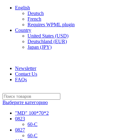
English
Deutsch
French
Requires WPML plugin
Country
United States (USD)
Deutschland (EUR)
Japan (JPY)
ADD ANYTHING HERE OR JUST REMOVE IT…
Newsletter
Contact Us
FAQs
Выберите категорию
"MD" 100*70*2
0823
60-C
0827
60-C