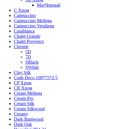
МатЧерный
C Хром
Cappuccino
Cappuccino Melinga
Cappuccino Veralinga
Casablanca
Chalet Grande
Chalet Provence
Chrome
5D
7D
SBlack
SWhite
Clay Silk
Code Deco 100*75*2,5
CP Хром
CR Хром
Cream Melinga
Cream Pro
Cream Silk
Cream Silkwood
Creamy
Dark Barnwood
Dark Oak