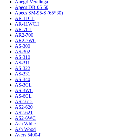
Anegri Veralinga
Apecs DB-05-50
Apecs SM-95-S (65*30)
AR-11CL
AR-11WC.I
AR-7CL
AR2-700
AR2-7WC
AS-300
AS-302
AS-310
AS-311
AS-322
AS-331
AS-340
AS-3CL
AS-3WC
AS-6CL
AS2-612
AS2-620
AS2-621
AS2-6WC
Ash White
Ash Wood
Avers 5400-P