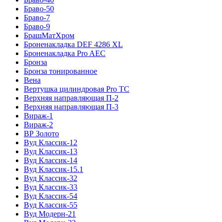
Браво-50
Браво-7
Браво-9
БрашМатХром
Броненакладка DEF 4286 XL
Броненакладка Pro AEC
Бронза
Бронза тонированное
Вена
Вертушка цилиндровая Pro TC
Верхняя направляющая П-2
Верхняя направляющая П-3
Вираж-1
Вираж-2
ВР Золото
Вуд Классик-12
Вуд Классик-13
Вуд Классик-14
Вуд Классик-15.1
Вуд Классик-32
Вуд Классик-33
Вуд Классик-54
Вуд Классик-55
Вуд Модерн-21