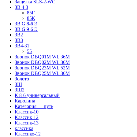
Защелка SLS-2-WC
ЗВ 4-3
85Г
85К
ЗВ G 8-6 Э
ЗВ G 9-6 Э
ЗВ2
ЗВ3
ЗВ4-31
55
Звонок DBQ01M WL 36M
Звонок DBQ02M WL 36M
Звонок DBQ23M WL 52M
Звонок DBQ25M WL 36M
Золото
ЗШ
ЗШ2
К 8-6 универсальный
Каролина
Категория — путь
Классик-10
Классик-12
Классик-13
классика
Классико-12