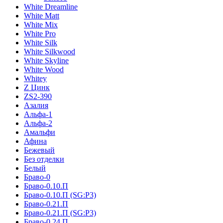
White Dreamline
White Matt
White Mix
White Pro
White Silk
White Silkwood
White Skyline
White Wood
Whitey
Z Цинк
ZS2-390
Азалия
Альфа-1
Альфа-2
Амальфи
Афина
Бежевый
Без отделки
Белый
Браво-0
Браво-0.10.П
Браво-0.10.П (SG:P3)
Браво-0.21.П
Браво-0.21.П (SG:P3)
Браво-0.24.П