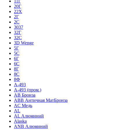
11Г
20Г
22Х
2Г
2С
3037
32Г
32С
3D Wenge
5Г
5С
6Г
6С
8Г
8С
8Ф
A-493
A-493 (пром.)
AB Бронза
ABB Античная МатБронза
AC Медь
AL
AL Алюминий
Alaska
ANB Алюминий