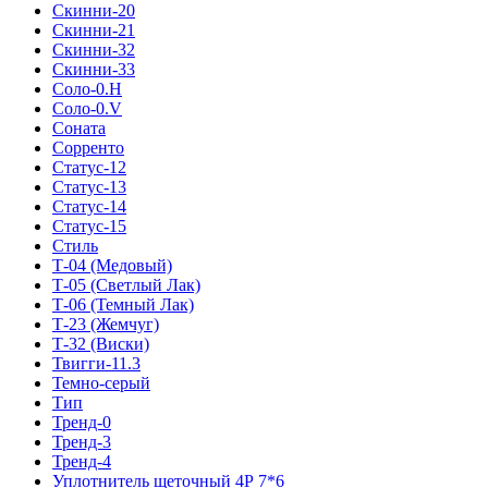
Скинни-20
Скинни-21
Скинни-32
Скинни-33
Соло-0.H
Соло-0.V
Соната
Сорренто
Статус-12
Статус-13
Статус-14
Статус-15
Стиль
Т-04 (Медовый)
Т-05 (Светлый Лак)
Т-06 (Темный Лак)
Т-23 (Жемчуг)
Т-32 (Виски)
Твигги-11.3
Темно-серый
Тип
Тренд-0
Тренд-3
Тренд-4
Уплотнитель щеточный 4Р 7*6