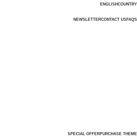
ENGLISH
COUNTRY
NEWSLETTER
CONTACT US
FAQS
SPECIAL OFFER
PURCHASE THEME