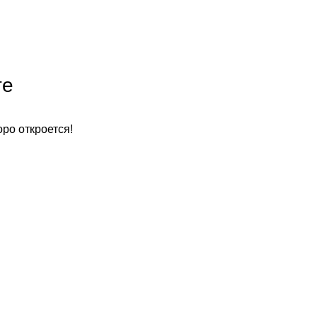
те
оро откроется!