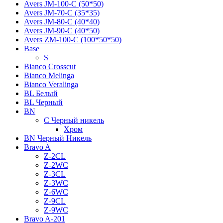
Avers JМ-100-С (50*50)
Avers JМ-70-С (35*35)
Avers JМ-80-С (40*40)
Avers JМ-90-С (40*50)
Avers ZM-100-С (100*50*50)
Base
S
Bianco Crosscut
Bianco Melinga
Bianco Veralinga
BL Белый
BL Черный
BN
C Черный никель
Хром
BN Черный Никель
Bravo A
Z-2CL
Z-2WC
Z-3CL
Z-3WC
Z-6WC
Z-9CL
Z-9WC
Bravo A-201