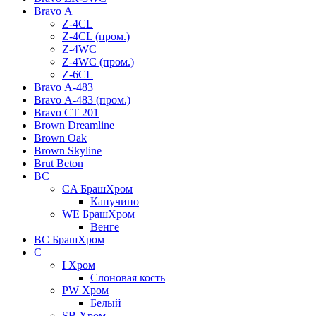
Bravo А
Z-4CL
Z-4CL (пром.)
Z-4WC
Z-4WC (пром.)
Z-6CL
Bravo А-483
Bravo А-483 (пром.)
Bravo СТ 201
Brown Dreamline
Brown Oak
Brown Skyline
Brut Beton
BС
CA БрашХром
Капучино
WE БрашХром
Венге
BС БрашХром
C
I Хром
Слоновая кость
PW Хром
Белый
SB Хром