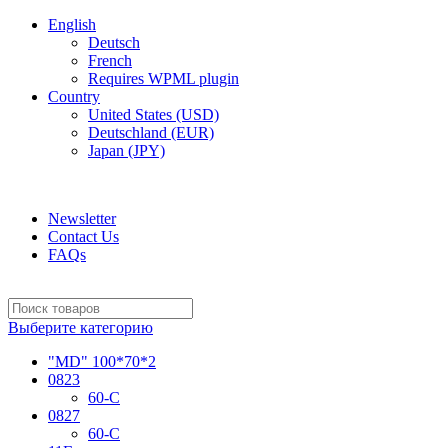
English
Deutsch
French
Requires WPML plugin
Country
United States (USD)
Deutschland (EUR)
Japan (JPY)
ADD ANYTHING HERE OR JUST REMOVE IT…
Newsletter
Contact Us
FAQs
Выберите категорию
"MD" 100*70*2
0823
60-C
0827
60-C