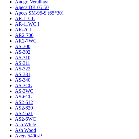
Anegri Veralinga
Apecs DB-05-50
Apecs SM-95-S (65*30)
AR-11CL
AR-11WC.I
AR-7CL
AR2-700
AR2-7WC
AS-300
AS-302
AS-310
AS-311
AS-322
AS-331
AS-340
AS-3CL
AS-3WC
AS-6CL
AS2-612
AS2-620
AS2-621
AS2-6WC
Ash White
Ash Wood
Avers 5400-P