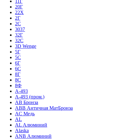
11Г
20Г
22Х
2Г
2С
3037
32Г
32С
3D Wenge
5Г
5С
6Г
6С
8Г
8С
8Ф
A-493
A-493 (пром.)
AB Бронза
ABB Античная МатБронза
AC Медь
AL
AL Алюминий
Alaska
ANB Алюминий