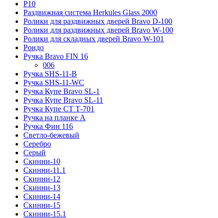
Р10
Раздвижная система Herkules Glass 2000
Ролики для раздвижных дверей Bravo D-100
Ролики для раздвижных дверей Bravo W-100
Ролики для складных дверей Bravo W-101
Рондо
Ручка Bravo FIN 16
006
Ручка SHS-11-B
Ручка SHS-11-WC
Ручка Купе Bravo SL-1
Ручка Купе Bravo SL-11
Ручка Купе СТ Т-701
Ручка на планке А
Ручка Фин 116
Светло-бежевый
Серебро
Серый
Скинни-10
Скинни-11.1
Скинни-12
Скинни-13
Скинни-14
Скинни-15
Скинни-15.1