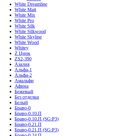
White Dreamline
White Matt
White Mix
White Pro
White Silk
White Silkwood
White Skyline
White Wood
Whitey
Z Цинк
ZS2-390
Азалия
Альфа-1
Альфа-2
Амальфи
Афина
Бежевый
Без отделки
Белый
Браво-0
Браво-0.10.П
Браво-0.10.П (SG:P3)
Браво-0.21.П
Браво-0.21.П (SG:P3)
Браво-0.24.П