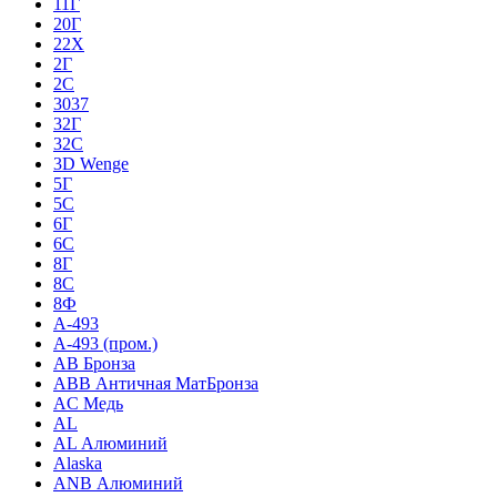
11Г
20Г
22Х
2Г
2С
3037
32Г
32С
3D Wenge
5Г
5С
6Г
6С
8Г
8С
8Ф
A-493
A-493 (пром.)
AB Бронза
ABB Античная МатБронза
AC Медь
AL
AL Алюминий
Alaska
ANB Алюминий