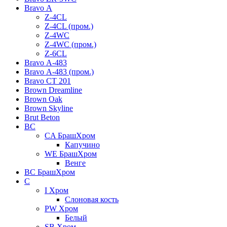
Bravo А
Z-4CL
Z-4CL (пром.)
Z-4WC
Z-4WC (пром.)
Z-6CL
Bravo А-483
Bravo А-483 (пром.)
Bravo СТ 201
Brown Dreamline
Brown Oak
Brown Skyline
Brut Beton
BС
CA БрашХром
Капучино
WE БрашХром
Венге
BС БрашХром
C
I Хром
Слоновая кость
PW Хром
Белый
SB Хром