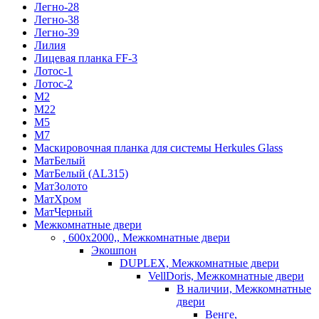
Легно-28
Легно-38
Легно-39
Лилия
Лицевая планка FF-3
Лотос-1
Лотос-2
М2
М22
М5
М7
Маскировочная планка для системы Herkules Glass
МатБелый
МатБелый (AL315)
МатЗолото
МатХром
МатЧерный
Межкомнатные двери
, 600х2000,, Межкомнатные двери
Экошпон
DUPLEX, Межкомнатные двери
VellDoris, Межкомнатные двери
В наличии, Межкомнатные
двери
Венге,