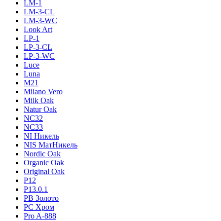
LM-1
LM-3-CL
LM-3-WC
Look Art
LP-1
LP-3-CL
LP-3-WC
Luce
Luna
M21
Milano Vero
Milk Oak
Natur Oak
NC32
NC33
NI Никель
NIS МатНикель
Nordic Oak
Organic Oak
Original Oak
P12
P13.0.1
PB Золото
PC Хром
Pro A-888