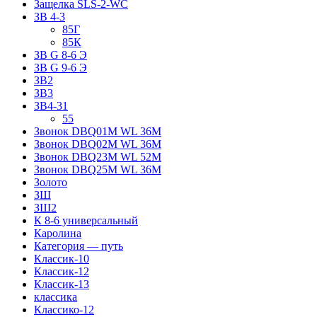
Защелка SLS-2-WC
ЗВ 4-3
85Г
85К
ЗВ G 8-6 Э
ЗВ G 9-6 Э
ЗВ2
ЗВ3
ЗВ4-31
55
Звонок DBQ01M WL 36M
Звонок DBQ02M WL 36M
Звонок DBQ23M WL 52M
Звонок DBQ25M WL 36M
Золото
ЗШ
ЗШ2
К 8-6 универсальный
Каролина
Категория — путь
Классик-10
Классик-12
Классик-13
классика
Классико-12