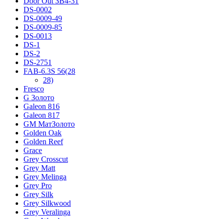
Door Out ЗВ4-31
DS-0002
DS-0009-49
DS-0009-85
DS-0013
DS-1
DS-2
DS-2751
FAB-6.3S 56(28
28)
Fresco
G Золото
Galeon 816
Galeon 817
GM МатЗолото
Golden Oak
Golden Reef
Grace
Grey Crosscut
Grey Matt
Grey Melinga
Grey Pro
Grey Silk
Grey Silkwood
Grey Veralinga