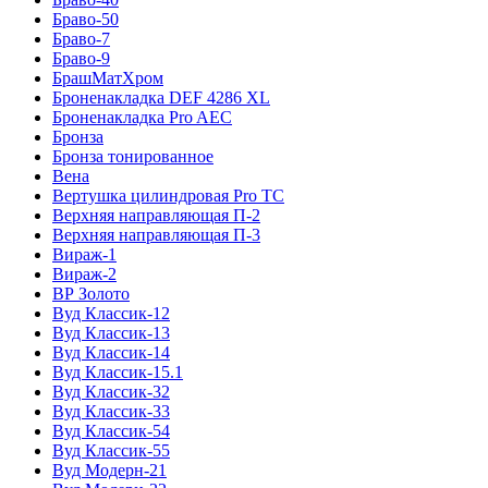
Браво-50
Браво-7
Браво-9
БрашМатХром
Броненакладка DEF 4286 XL
Броненакладка Pro AEC
Бронза
Бронза тонированное
Вена
Вертушка цилиндровая Pro TC
Верхняя направляющая П-2
Верхняя направляющая П-3
Вираж-1
Вираж-2
ВР Золото
Вуд Классик-12
Вуд Классик-13
Вуд Классик-14
Вуд Классик-15.1
Вуд Классик-32
Вуд Классик-33
Вуд Классик-54
Вуд Классик-55
Вуд Модерн-21