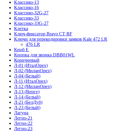
Классико-13
Классико-16
Классико-32G-27
Классико-33
Классико-33G-27
Клетка
Ключ-фиксатор Bravo СТ BF
Ключи для перекодировки замков Kale 472 LR
476 LR
Кноб Е
Кнопка для звонка DBB01WL
Коричневый
Л-01 (ИталОрех)
Л-02 (МиланОрех)
Л-04 (Белый)
Л-11 (ИталОрех)
Л-12 (МиланОрех)
Л-13 (Венге)
Л-14 (Белый)
Л-21 (БелДуб)
Л-23 (Белый)
Лагуна
Легно-21
Легно-22
Легно-23