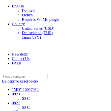
English
Deutsch
French
Requires WPML plugin
Country
United States (USD)
Deutschland (EUR)
Japan (JPY)
ADD ANYTHING HERE OR JUST REMOVE IT…
Newsletter
Contact Us
FAQs
Выберите категорию
"MD" 100*70*2
0823
60-C
0827
60-C