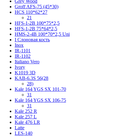
Grey Wood
Groff AFS-75 (45*30)
HCS 110*62*27
21
HFS-1-2B 100*75*2,5
HFS-1-2B 75*64*2,5
HMS-2-4B 100*70*2,5 Uni
I Слоновая кость
Inox
IR-1101
IR-1102
Italiano Vero
Ivory
K1019 3D
KAB-6.3S 56(28
28)
Kale 164 YGS SX 101-70
31
Kale 164 YGS SX 106-75
31
Kale 252 R
Kale 257 L
Kale 476 LR
Latte
LES-140