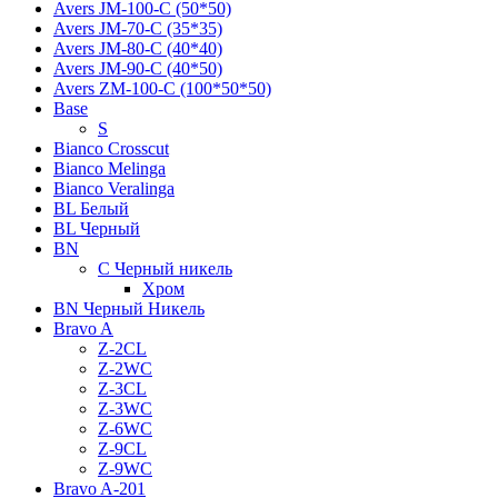
Avers JМ-100-С (50*50)
Avers JМ-70-С (35*35)
Avers JМ-80-С (40*40)
Avers JМ-90-С (40*50)
Avers ZM-100-С (100*50*50)
Base
S
Bianco Crosscut
Bianco Melinga
Bianco Veralinga
BL Белый
BL Черный
BN
C Черный никель
Хром
BN Черный Никель
Bravo A
Z-2CL
Z-2WC
Z-3CL
Z-3WC
Z-6WC
Z-9CL
Z-9WC
Bravo A-201