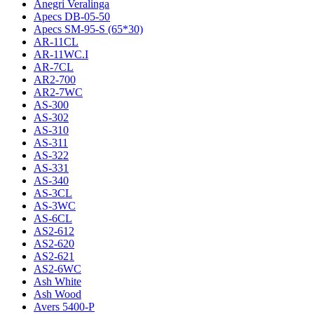
Anegri Veralinga
Apecs DB-05-50
Apecs SM-95-S (65*30)
AR-11CL
AR-11WC.I
AR-7CL
AR2-700
AR2-7WC
AS-300
AS-302
AS-310
AS-311
AS-322
AS-331
AS-340
AS-3CL
AS-3WC
AS-6CL
AS2-612
AS2-620
AS2-621
AS2-6WC
Ash White
Ash Wood
Avers 5400-P