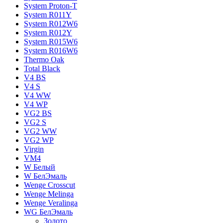
System Proton-T
System R011Y
System R012W6
System R012Y
System R015W6
System R016W6
Thermo Oak
Total Black
V4 BS
V4 S
V4 WW
V4 WР
VG2 BS
VG2 S
VG2 WW
VG2 WР
Virgin
VM4
W Белый
W БелЭмаль
Wenge Crosscut
Wenge Melinga
Wenge Veralinga
WG БелЭмаль
Золото