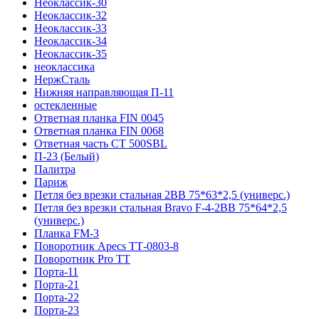
Неоклассик-30
Неоклассик-32
Неоклассик-33
Неоклассик-34
Неоклассик-35
неоклассика
НержСталь
Нижняя направляющая П-11
остекленные
Ответная планка FIN 0045
Ответная планка FIN 0068
Ответная часть СТ 500SBL
П-23 (Белый)
Палитра
Париж
Петля без врезки стальная 2ВВ 75*63*2,5 (универс.)
Петля без врезки стальная Bravo F-4-2BB 75*64*2,5
(универс.)
Планка FM-3
Поворотник Apecs ТТ-0803-8
Поворотник Pro TT
Порта-11
Порта-21
Порта-22
Порта-23