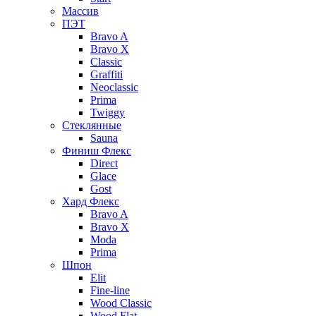
Массив
ПЭТ
Bravo A
Bravo X
Classic
Graffiti
Neoclassic
Prima
Twiggy
Стеклянные
Sauna
Финиш Флекс
Direct
Glace
Gost
Хард Флекс
Bravo A
Bravo X
Moda
Prima
Шпон
Elit
Fine-line
Wood Classic
Wood Flat