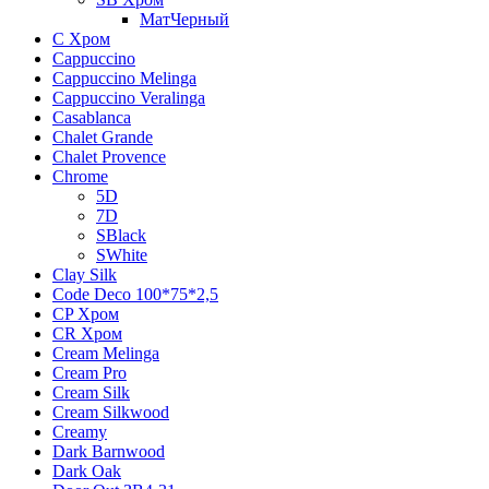
МатЧерный
C Хром
Cappuccino
Cappuccino Melinga
Cappuccino Veralinga
Casablanca
Chalet Grande
Chalet Provence
Chrome
5D
7D
SBlack
SWhite
Clay Silk
Code Deco 100*75*2,5
CP Хром
CR Хром
Cream Melinga
Cream Pro
Cream Silk
Cream Silkwood
Creamy
Dark Barnwood
Dark Oak