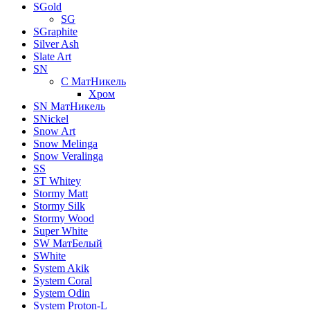
SGold
SG
SGraphite
Silver Ash
Slate Art
SN
C МатНикель
Хром
SN МатНикель
SNickel
Snow Art
Snow Melinga
Snow Veralinga
SS
ST Whitey
Stormy Matt
Stormy Silk
Stormy Wood
Super White
SW МатБелый
SWhite
System Akik
System Coral
System Odin
System Proton-L