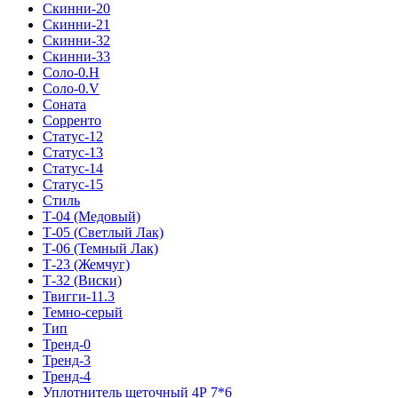
Скинни-20
Скинни-21
Скинни-32
Скинни-33
Соло-0.H
Соло-0.V
Соната
Сорренто
Статус-12
Статус-13
Статус-14
Статус-15
Стиль
Т-04 (Медовый)
Т-05 (Светлый Лак)
Т-06 (Темный Лак)
Т-23 (Жемчуг)
Т-32 (Виски)
Твигги-11.3
Темно-серый
Тип
Тренд-0
Тренд-3
Тренд-4
Уплотнитель щеточный 4Р 7*6