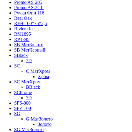
Promo AS-205
Promo AS-2CL
Pучка Фин 116
Real Oak
RFH 100*75*2,5
Riviera Ice
RM1895
RP1895
SB МатЗолото
SB МатЧерный
SBlack
7D
SC
C МатХром
Хром
SC МатХром
BBlack
SChrome
7D
SFS-800
SFZ-100
SG
G МатЗолото
Золото
SG МатЗолото