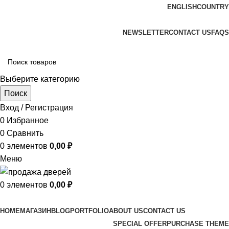
ENGLISH
COUNTRY
ADD ANYTHING HERE OR JUST REMOVE IT…
NEWSLETTER
CONTACT US
FAQS
Выберите категорию
Поиск
Вход / Регистрация
0
Избранное
0
Сравнить
0
элементов
0,00
₽
Меню
0
элементов
0,00
₽
Просмотр категорий
HOME
МАГАЗИН
BLOG
PORTFOLIO
ABOUT US
CONTACT US
SPECIAL OFFER
PURCHASE THEME