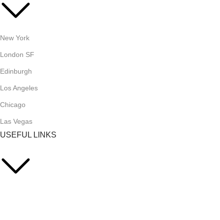
New York
London SF
Edinburgh
Los Angeles
Chicago
Las Vegas
USEFUL LINKS
Privacy Policy
Returns