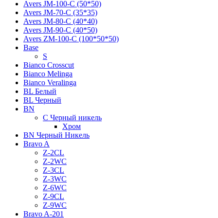
Avers JМ-100-С (50*50)
Avers JМ-70-С (35*35)
Avers JМ-80-С (40*40)
Avers JМ-90-С (40*50)
Avers ZM-100-С (100*50*50)
Base
S
Bianco Crosscut
Bianco Melinga
Bianco Veralinga
BL Белый
BL Черный
BN
C Черный никель
Хром
BN Черный Никель
Bravo A
Z-2CL
Z-2WC
Z-3CL
Z-3WC
Z-6WC
Z-9CL
Z-9WC
Bravo A-201