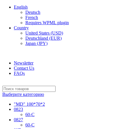
English
Deutsch
French
Requires WPML plugin
Country
United States (USD)
Deutschland (EUR)
Japan (JPY)
ADD ANYTHING HERE OR JUST REMOVE IT…
Newsletter
Contact Us
FAQs
Выберите категорию
"MD" 100*70*2
0823
60-C
0827
60-C