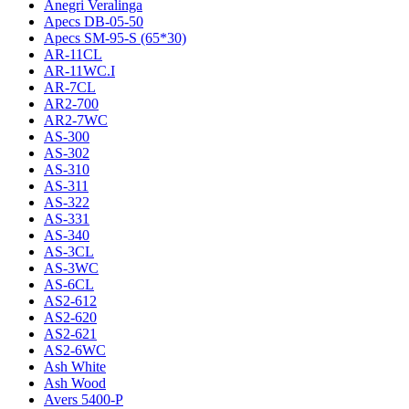
Anegri Veralinga
Apecs DB-05-50
Apecs SM-95-S (65*30)
AR-11CL
AR-11WC.I
AR-7CL
AR2-700
AR2-7WC
AS-300
AS-302
AS-310
AS-311
AS-322
AS-331
AS-340
AS-3CL
AS-3WC
AS-6CL
AS2-612
AS2-620
AS2-621
AS2-6WC
Ash White
Ash Wood
Avers 5400-P