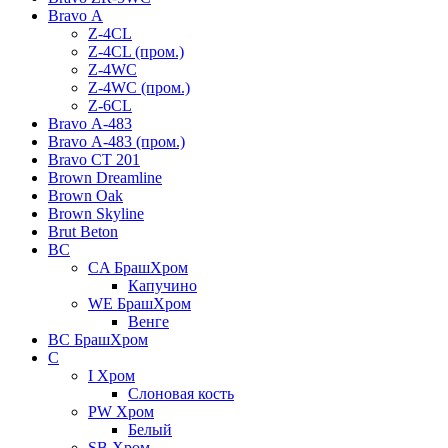
Bravo А
Z-4CL
Z-4CL (пром.)
Z-4WC
Z-4WC (пром.)
Z-6CL
Bravo А-483
Bravo А-483 (пром.)
Bravo СТ 201
Brown Dreamline
Brown Oak
Brown Skyline
Brut Beton
BС
CA БрашХром
Капучино
WE БрашХром
Венге
BС БрашХром
C
I Хром
Слоновая кость
PW Хром
Белый
SB Хром