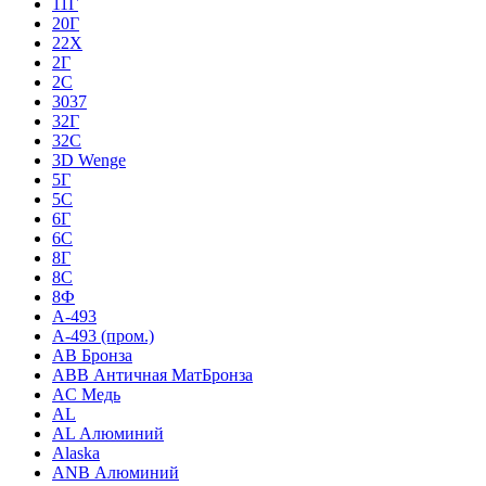
11Г
20Г
22Х
2Г
2С
3037
32Г
32С
3D Wenge
5Г
5С
6Г
6С
8Г
8С
8Ф
A-493
A-493 (пром.)
AB Бронза
ABB Античная МатБронза
AC Медь
AL
AL Алюминий
Alaska
ANB Алюминий