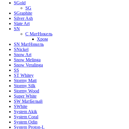
SGold
SG
SGraphite
Silver Ash
Slate Art
SN
C МатНикель
Хром
SN МатНикель
SNickel
Snow Art
Snow Melinga
Snow Veralinga
SS
ST Whitey
Stormy Matt
Stormy Silk
Stormy Wood
Super White
SW МатБелый
SWhite
System Akik
System Coral
System Odin
System Proton-L