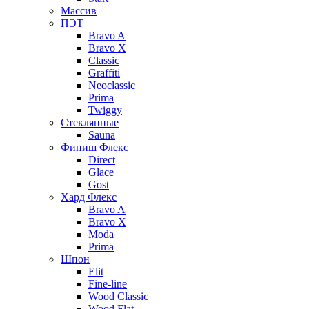
Массив
ПЭТ
Bravo A
Bravo X
Classic
Graffiti
Neoclassic
Prima
Twiggy
Стеклянные
Sauna
Финиш Флекс
Direct
Glace
Gost
Хард Флекс
Bravo A
Bravo X
Moda
Prima
Шпон
Elit
Fine-line
Wood Classic
Wood Flat