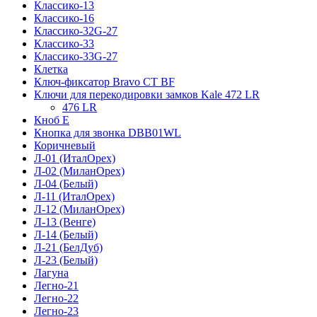
Классико-13
Классико-16
Классико-32G-27
Классико-33
Классико-33G-27
Клетка
Ключ-фиксатор Bravo СТ BF
Ключи для перекодировки замков Kale 472 LR
476 LR
Кноб Е
Кнопка для звонка DBB01WL
Коричневый
Л-01 (ИталОрех)
Л-02 (МиланОрех)
Л-04 (Белый)
Л-11 (ИталОрех)
Л-12 (МиланОрех)
Л-13 (Венге)
Л-14 (Белый)
Л-21 (БелДуб)
Л-23 (Белый)
Лагуна
Легно-21
Легно-22
Легно-23