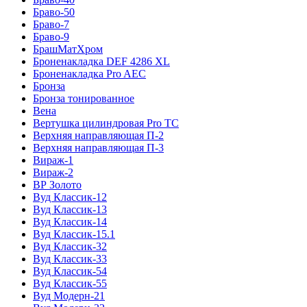
Браво-50
Браво-7
Браво-9
БрашМатХром
Броненакладка DEF 4286 XL
Броненакладка Pro AEC
Бронза
Бронза тонированное
Вена
Вертушка цилиндровая Pro TC
Верхняя направляющая П-2
Верхняя направляющая П-3
Вираж-1
Вираж-2
ВР Золото
Вуд Классик-12
Вуд Классик-13
Вуд Классик-14
Вуд Классик-15.1
Вуд Классик-32
Вуд Классик-33
Вуд Классик-54
Вуд Классик-55
Вуд Модерн-21