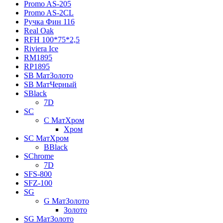
Promo AS-205
Promo AS-2CL
Pучка Фин 116
Real Oak
RFH 100*75*2,5
Riviera Ice
RM1895
RP1895
SB МатЗолото
SB МатЧерный
SBlack
7D
SC
C МатХром
Хром
SC МатХром
BBlack
SChrome
7D
SFS-800
SFZ-100
SG
G МатЗолото
Золото
SG МатЗолото