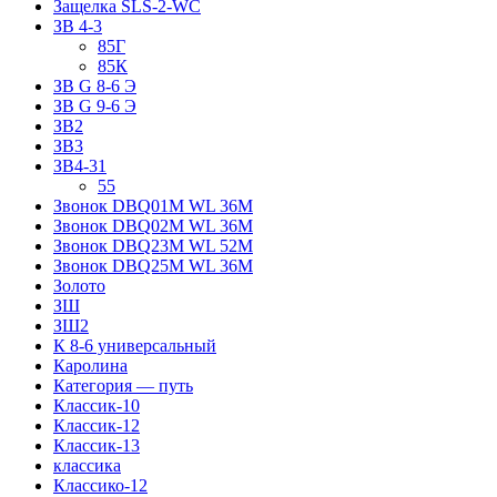
Защелка SLS-2-WC
ЗВ 4-3
85Г
85К
ЗВ G 8-6 Э
ЗВ G 9-6 Э
ЗВ2
ЗВ3
ЗВ4-31
55
Звонок DBQ01M WL 36M
Звонок DBQ02M WL 36M
Звонок DBQ23M WL 52M
Звонок DBQ25M WL 36M
Золото
ЗШ
ЗШ2
К 8-6 универсальный
Каролина
Категория — путь
Классик-10
Классик-12
Классик-13
классика
Классико-12