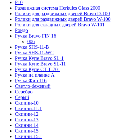
Р10
Раздвижная система Herkules Glass 2000
Ролики для раздвижных дверей Bravo D-100
Ролики для раздвижных дверей Bravo W-100
Ролики для складных дверей Bravo W-101
Рондо
Ручка Bravo FIN 16
006
Ручка SHS-11-B
Ручка SHS-11-WC
Ручка Купе Bravo SL-1
Ручка Купе Bravo SL-11
Ручка Купе СТ Т-701
Ручка на планке А
Ручка Фин 116
Светло-бежевый
Серебро
Серый
Скинни-10
Скинни-11.1
Скинни-12
Скинни-13
Скинни-14
Скинни-15
Скинни-15.1