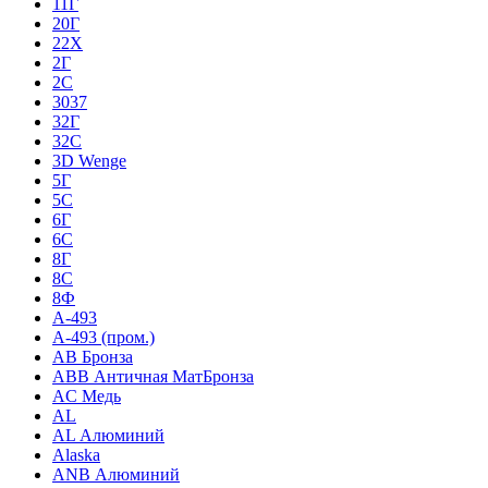
11Г
20Г
22Х
2Г
2С
3037
32Г
32С
3D Wenge
5Г
5С
6Г
6С
8Г
8С
8Ф
A-493
A-493 (пром.)
AB Бронза
ABB Античная МатБронза
AC Медь
AL
AL Алюминий
Alaska
ANB Алюминий