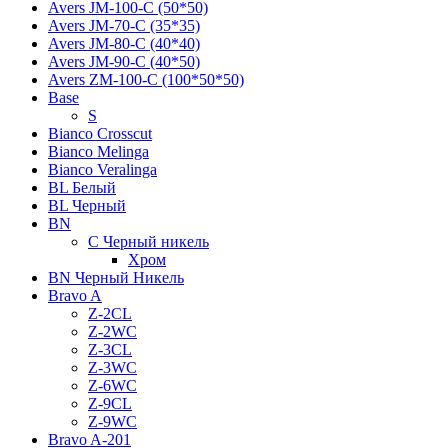
Avers JМ-100-С (50*50)
Avers JМ-70-С (35*35)
Avers JМ-80-С (40*40)
Avers JМ-90-С (40*50)
Avers ZM-100-С (100*50*50)
Base
S
Bianco Crosscut
Bianco Melinga
Bianco Veralinga
BL Белый
BL Черный
BN
C Черный никель
Хром
BN Черный Никель
Bravo A
Z-2CL
Z-2WC
Z-3CL
Z-3WC
Z-6WC
Z-9CL
Z-9WC
Bravo A-201