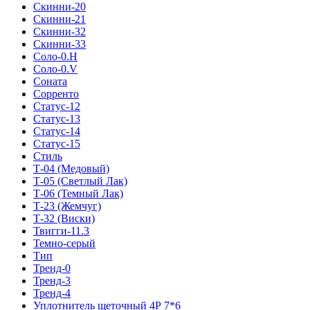
Скинни-20
Скинни-21
Скинни-32
Скинни-33
Соло-0.H
Соло-0.V
Соната
Сорренто
Статус-12
Статус-13
Статус-14
Статус-15
Стиль
Т-04 (Медовый)
Т-05 (Светлый Лак)
Т-06 (Темный Лак)
Т-23 (Жемчуг)
Т-32 (Виски)
Твигги-11.3
Темно-серый
Тип
Тренд-0
Тренд-3
Тренд-4
Уплотнитель щеточный 4Р 7*6