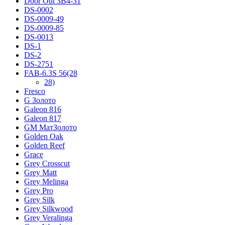
Door Out ЗВ4-31
DS-0002
DS-0009-49
DS-0009-85
DS-0013
DS-1
DS-2
DS-2751
FAB-6.3S 56(28
28)
Fresco
G Золото
Galeon 816
Galeon 817
GM МатЗолото
Golden Oak
Golden Reef
Grace
Grey Crosscut
Grey Matt
Grey Melinga
Grey Pro
Grey Silk
Grey Silkwood
Grey Veralinga