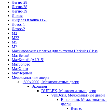
Легно-28
Легно-38
Легно-39
Лилия
Лицевая планка FF-3
Лотос-1
Лотос-2
М2
М22
М5
М7
Маскировочная планка для системы Herkules Glass
МатБелый
МатБелый (AL315)
МатЗолото
МатХром
МатЧерный
Межкомнатные двери
, 600х2000,, Межкомнатные двери
Экошпон
DUPLEX, Межкомнатные двери
VellDoris, Межкомнатные двери
В наличии, Межкомнатные
двери
Венге,