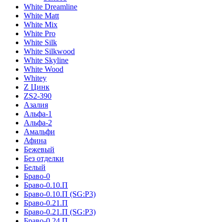
White Dreamline
White Matt
White Mix
White Pro
White Silk
White Silkwood
White Skyline
White Wood
Whitey
Z Цинк
ZS2-390
Азалия
Альфа-1
Альфа-2
Амальфи
Афина
Бежевый
Без отделки
Белый
Браво-0
Браво-0.10.П
Браво-0.10.П (SG:P3)
Браво-0.21.П
Браво-0.21.П (SG:P3)
Браво-0.24.П