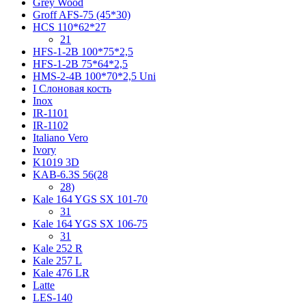
Grey Wood
Groff AFS-75 (45*30)
HCS 110*62*27
21
HFS-1-2B 100*75*2,5
HFS-1-2B 75*64*2,5
HMS-2-4B 100*70*2,5 Uni
I Слоновая кость
Inox
IR-1101
IR-1102
Italiano Vero
Ivory
K1019 3D
KAB-6.3S 56(28
28)
Kale 164 YGS SX 101-70
31
Kale 164 YGS SX 106-75
31
Kale 252 R
Kale 257 L
Kale 476 LR
Latte
LES-140