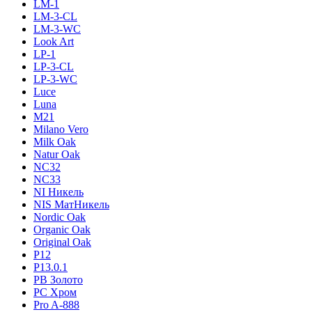
LM-1
LM-3-CL
LM-3-WC
Look Art
LP-1
LP-3-CL
LP-3-WC
Luce
Luna
M21
Milano Vero
Milk Oak
Natur Oak
NC32
NC33
NI Никель
NIS МатНикель
Nordic Oak
Organic Oak
Original Oak
P12
P13.0.1
PB Золото
PC Хром
Pro A-888