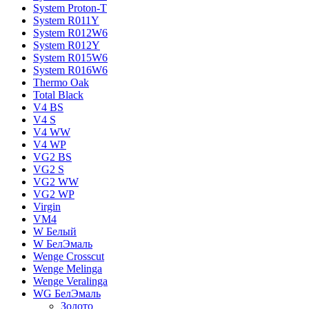
System Proton-T
System R011Y
System R012W6
System R012Y
System R015W6
System R016W6
Thermo Oak
Total Black
V4 BS
V4 S
V4 WW
V4 WР
VG2 BS
VG2 S
VG2 WW
VG2 WР
Virgin
VM4
W Белый
W БелЭмаль
Wenge Crosscut
Wenge Melinga
Wenge Veralinga
WG БелЭмаль
Золото