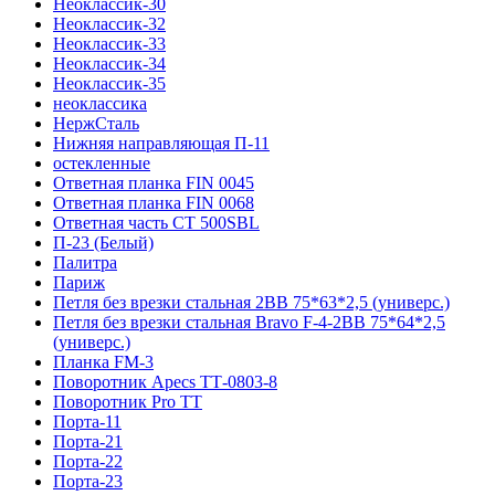
Неоклассик-30
Неоклассик-32
Неоклассик-33
Неоклассик-34
Неоклассик-35
неоклассика
НержСталь
Нижняя направляющая П-11
остекленные
Ответная планка FIN 0045
Ответная планка FIN 0068
Ответная часть СТ 500SBL
П-23 (Белый)
Палитра
Париж
Петля без врезки стальная 2ВВ 75*63*2,5 (универс.)
Петля без врезки стальная Bravo F-4-2BB 75*64*2,5
(универс.)
Планка FM-3
Поворотник Apecs ТТ-0803-8
Поворотник Pro TT
Порта-11
Порта-21
Порта-22
Порта-23