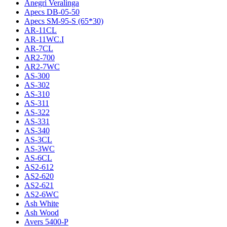
Anegri Veralinga
Apecs DB-05-50
Apecs SM-95-S (65*30)
AR-11CL
AR-11WC.I
AR-7CL
AR2-700
AR2-7WC
AS-300
AS-302
AS-310
AS-311
AS-322
AS-331
AS-340
AS-3CL
AS-3WC
AS-6CL
AS2-612
AS2-620
AS2-621
AS2-6WC
Ash White
Ash Wood
Avers 5400-P