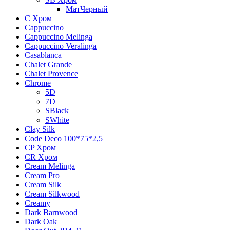
МатЧерный
C Хром
Cappuccino
Cappuccino Melinga
Cappuccino Veralinga
Casablanca
Chalet Grande
Chalet Provence
Chrome
5D
7D
SBlack
SWhite
Clay Silk
Code Deco 100*75*2,5
CP Хром
CR Хром
Cream Melinga
Cream Pro
Cream Silk
Cream Silkwood
Creamy
Dark Barnwood
Dark Oak