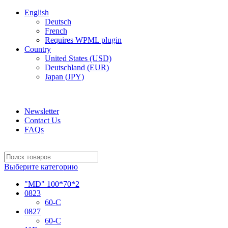
English
Deutsch
French
Requires WPML plugin
Country
United States (USD)
Deutschland (EUR)
Japan (JPY)
ADD ANYTHING HERE OR JUST REMOVE IT…
Newsletter
Contact Us
FAQs
Выберите категорию
"MD" 100*70*2
0823
60-C
0827
60-C