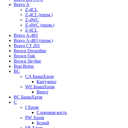
Bravo А
Z-4CL
Z-4CL (пром.)
Z-4WC
Z-4WC (пром.)
Z-6CL
Bravo А-483
Bravo А-483 (пром.)
Bravo СТ 201
Brown Dreamline
Brown Oak
Brown Skyline
Brut Beton
BС
CA БрашХром
Капучино
WE БрашХром
Венге
BС БрашХром
C
I Хром
Слоновая кость
PW Хром
Белый
SB Хром